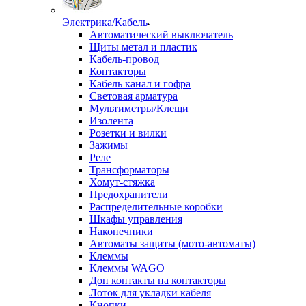
Электрика/Кабель
Автоматический выключатель
Щиты метал и пластик
Кабель-провод
Контакторы
Кабель канал и гофра
Световая арматура
Мультиметры/Клещи
Изолента
Розетки и вилки
Зажимы
Реле
Трансформаторы
Хомут-стяжка
Предохранители
Распределительные коробки
Шкафы управления
Наконечники
Автоматы защиты (мото-автоматы)
Клеммы
Клеммы WAGO
Доп контакты на контакторы
Лоток для укладки кабеля
Кнопки