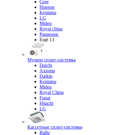
Gree
Hisense
Kentatsu
LG
Midea
Royal clima
Panasonic
Ещё 13
Мульти сплит-системы
Daichi
Axioma
Daikin
Kentatsu
Midea
Royal Clima
Funai
Hitachi
LG
Кассетные сплит-системы
Ballu