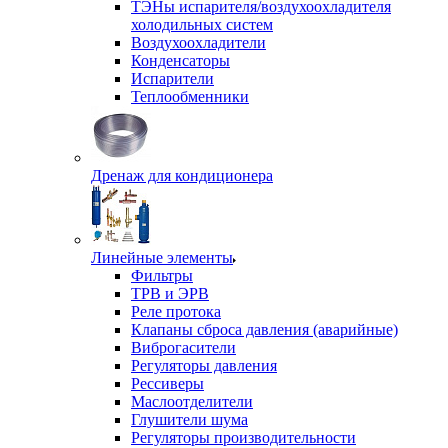
ТЭНы испарителя/воздухоохладителя
холодильных систем
Воздухоохладители
Конденсаторы
Испарители
Теплообменники
Дренаж для кондиционера
Линейные элементы
Фильтры
ТРВ и ЭРВ
Реле протока
Клапаны сброса давления (аварийные)
Виброгасители
Регуляторы давления
Рессиверы
Маслоотделители
Глушители шума
Регуляторы производительности