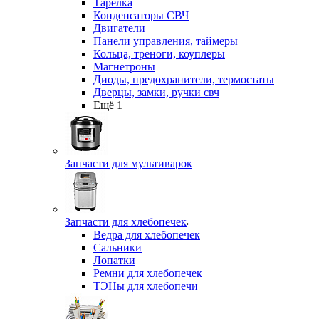
Тарелка
Конденсаторы СВЧ
Двигатели
Панели управления, таймеры
Кольца, треноги, коуплеры
Магнетроны
Диоды, предохранители, термостаты
Дверцы, замки, ручки свч
Ещё 1
Запчасти для мультиварок
Запчасти для хлебопечек
Ведра для хлебопечек
Сальники
Лопатки
Ремни для хлебопечек
ТЭНы для хлебопечи