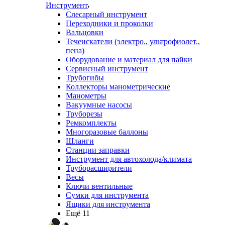
Инструмент
Слесарный инструмент
Переходники и проколки
Вальцовки
Течеискатели (электро., ультрофиолет.,
пена)
Оборудование и материал для пайки
Сервисный инструмент
Трубогибы
Коллекторы манометрические
Манометры
Вакуумные насосы
Труборезы
Ремкомплекты
Многоразовые баллоны
Шланги
Станции заправки
Инструмент для автохолода/климата
Труборасширители
Весы
Ключи вентильные
Сумки для инструмента
Ящики для инструмента
Ещё 11