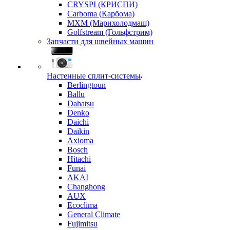
CRYSPI (КРИСПИ)
Carboma (Карбома)
MXM (Марихолодмаш)
Golfstream (Гольфстрим)
Запчасти для швейных машин
Настенные сплит-системы
Berlingtoun
Ballu
Dahatsu
Denko
Daichi
Daikin
Axioma
Bosch
Hitachi
Funai
AKAI
Changhong
AUX
Ecoclima
General Climate
Fujimitsu