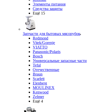
Элементы питания
Средства защиты
Ещё 15
Запчасти для бытовых мясорубок
Redmond
Vitek/Gorenje
VIATTO
Panasonic/Polaris
Bosch
Универсальные запасные части
Tefal
Отечественные
Braun
Scarlett
Elenberg
MOULINEX
Kenwood
Zelmer
Ещё 4