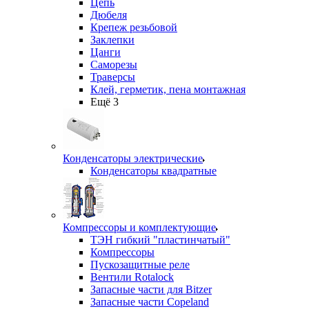
Цепь
Дюбеля
Крепеж резьбовой
Заклепки
Цанги
Саморезы
Траверсы
Клей, герметик, пена монтажная
Ещё 3
Конденсаторы электрические
Конденсаторы квадратные
Компрессоры и комплектующие
ТЭН гибкий "пластинчатый"
Компрессоры
Пускозащитные реле
Вентили Rotalock
Запасные части для Bitzer
Запасные части Copeland