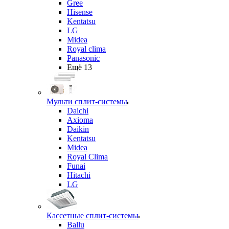
Gree
Hisense
Kentatsu
LG
Midea
Royal clima
Panasonic
Ещё 13
Мульти сплит-системы
Daichi
Axioma
Daikin
Kentatsu
Midea
Royal Clima
Funai
Hitachi
LG
Кассетные сплит-системы
Ballu