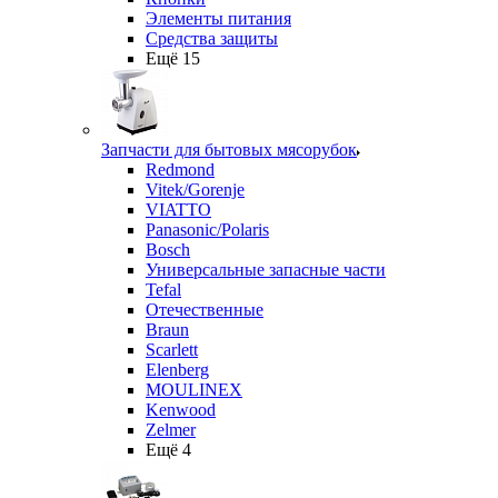
Элементы питания
Средства защиты
Ещё 15
Запчасти для бытовых мясорубок
Redmond
Vitek/Gorenje
VIATTO
Panasonic/Polaris
Bosch
Универсальные запасные части
Tefal
Отечественные
Braun
Scarlett
Elenberg
MOULINEX
Kenwood
Zelmer
Ещё 4