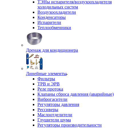
ТЭНы испарителя/воздухоохладителя
холодильных систем
Воздухоохладители
Конденсаторы
Испарители
Теплообменники
Дренаж для кондиционера
Линейные элементы
Фильтры
ТРВ и ЭРВ
Реле протока
Клапаны сброса давления (аварийные)
Виброгасители
Регуляторы давления
Рессиверы
Маслоотделители
Глушители шума
Регуляторы производительности