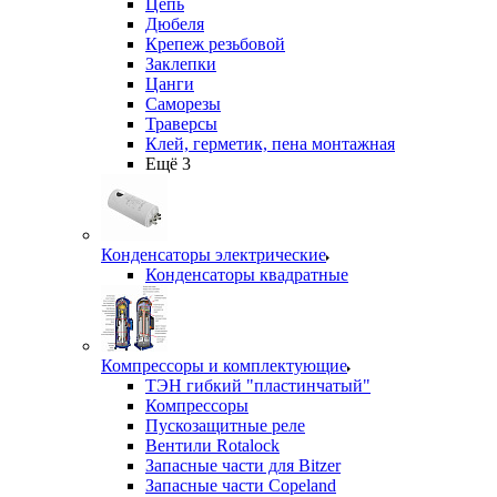
Цепь
Дюбеля
Крепеж резьбовой
Заклепки
Цанги
Саморезы
Траверсы
Клей, герметик, пена монтажная
Ещё 3
Конденсаторы электрические
Конденсаторы квадратные
Компрессоры и комплектующие
ТЭН гибкий "пластинчатый"
Компрессоры
Пускозащитные реле
Вентили Rotalock
Запасные части для Bitzer
Запасные части Copeland