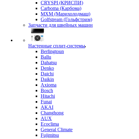
CRYSPI (КРИСПИ)
Carboma (Карбома)
MXM (Марихолодмаш)
Golfstream (Гольфстрим)
Запчасти для швейных машин
Настенные сплит-системы
Berlingtoun
Ballu
Dahatsu
Denko
Daichi
Daikin
Axioma
Bosch
Hitachi
Funai
AKAI
Changhong
AUX
Ecoclima
General Climate
Fujimitsu