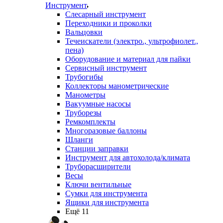
Инструмент
Слесарный инструмент
Переходники и проколки
Вальцовки
Течеискатели (электро., ультрофиолет.,
пена)
Оборудование и материал для пайки
Сервисный инструмент
Трубогибы
Коллекторы манометрические
Манометры
Вакуумные насосы
Труборезы
Ремкомплекты
Многоразовые баллоны
Шланги
Станции заправки
Инструмент для автохолода/климата
Труборасширители
Весы
Ключи вентильные
Сумки для инструмента
Ящики для инструмента
Ещё 11