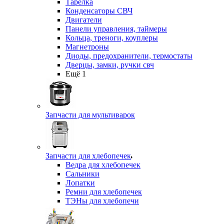
Тарелка
Конденсаторы СВЧ
Двигатели
Панели управления, таймеры
Кольца, треноги, коуплеры
Магнетроны
Диоды, предохранители, термостаты
Дверцы, замки, ручки свч
Ещё 1
Запчасти для мультиварок
Запчасти для хлебопечек
Ведра для хлебопечек
Сальники
Лопатки
Ремни для хлебопечек
ТЭНы для хлебопечи