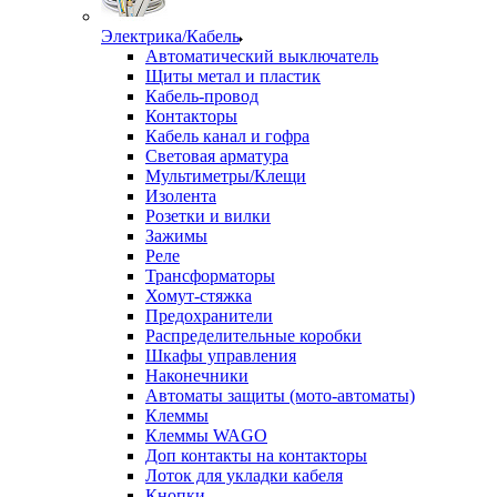
Электрика/Кабель
Автоматический выключатель
Щиты метал и пластик
Кабель-провод
Контакторы
Кабель канал и гофра
Световая арматура
Мультиметры/Клещи
Изолента
Розетки и вилки
Зажимы
Реле
Трансформаторы
Хомут-стяжка
Предохранители
Распределительные коробки
Шкафы управления
Наконечники
Автоматы защиты (мото-автоматы)
Клеммы
Клеммы WAGO
Доп контакты на контакторы
Лоток для укладки кабеля
Кнопки