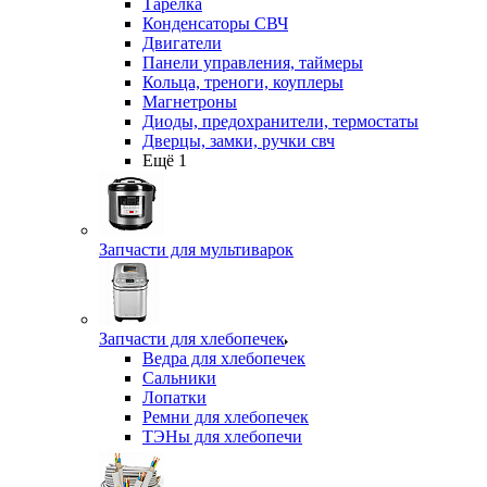
Тарелка
Конденсаторы СВЧ
Двигатели
Панели управления, таймеры
Кольца, треноги, коуплеры
Магнетроны
Диоды, предохранители, термостаты
Дверцы, замки, ручки свч
Ещё 1
Запчасти для мультиварок
Запчасти для хлебопечек
Ведра для хлебопечек
Сальники
Лопатки
Ремни для хлебопечек
ТЭНы для хлебопечи