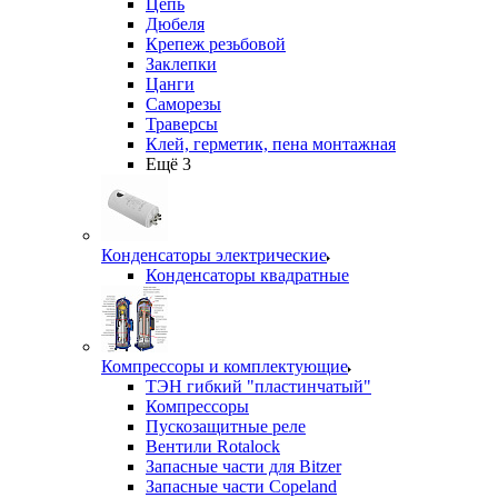
Цепь
Дюбеля
Крепеж резьбовой
Заклепки
Цанги
Саморезы
Траверсы
Клей, герметик, пена монтажная
Ещё 3
Конденсаторы электрические
Конденсаторы квадратные
Компрессоры и комплектующие
ТЭН гибкий "пластинчатый"
Компрессоры
Пускозащитные реле
Вентили Rotalock
Запасные части для Bitzer
Запасные части Copeland