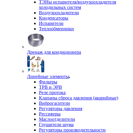
ТЭНы испарителя/воздухоохладителя
холодильных систем
Воздухоохладители
Конденсаторы
Испарители
Теплообменники
Дренаж для кондиционера
Линейные элементы
Фильтры
ТРВ и ЭРВ
Реле протока
Клапаны сброса давления (аварийные)
Виброгасители
Регуляторы давления
Рессиверы
Маслоотделители
Глушители шума
Регуляторы производительности