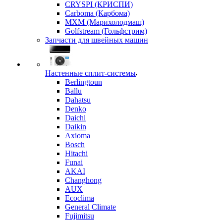
CRYSPI (КРИСПИ)
Carboma (Карбома)
MXM (Марихолодмаш)
Golfstream (Гольфстрим)
Запчасти для швейных машин
Настенные сплит-системы
Berlingtoun
Ballu
Dahatsu
Denko
Daichi
Daikin
Axioma
Bosch
Hitachi
Funai
AKAI
Changhong
AUX
Ecoclima
General Climate
Fujimitsu