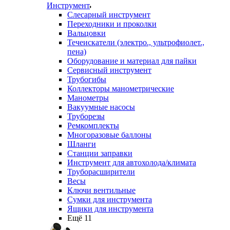
Инструмент
Слесарный инструмент
Переходники и проколки
Вальцовки
Течеискатели (электро., ультрофиолет.,
пена)
Оборудование и материал для пайки
Сервисный инструмент
Трубогибы
Коллекторы манометрические
Манометры
Вакуумные насосы
Труборезы
Ремкомплекты
Многоразовые баллоны
Шланги
Станции заправки
Инструмент для автохолода/климата
Труборасширители
Весы
Ключи вентильные
Сумки для инструмента
Ящики для инструмента
Ещё 11