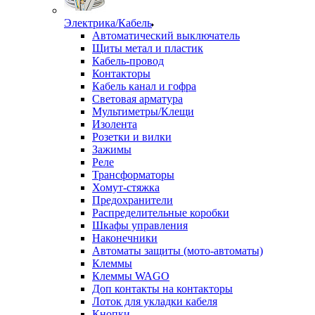
Электрика/Кабель
Автоматический выключатель
Щиты метал и пластик
Кабель-провод
Контакторы
Кабель канал и гофра
Световая арматура
Мультиметры/Клещи
Изолента
Розетки и вилки
Зажимы
Реле
Трансформаторы
Хомут-стяжка
Предохранители
Распределительные коробки
Шкафы управления
Наконечники
Автоматы защиты (мото-автоматы)
Клеммы
Клеммы WAGO
Доп контакты на контакторы
Лоток для укладки кабеля
Кнопки