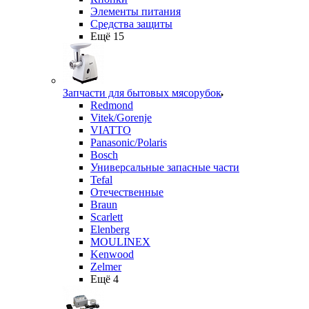
Элементы питания
Средства защиты
Ещё 15
Запчасти для бытовых мясорубок
Redmond
Vitek/Gorenje
VIATTO
Panasonic/Polaris
Bosch
Универсальные запасные части
Tefal
Отечественные
Braun
Scarlett
Elenberg
MOULINEX
Kenwood
Zelmer
Ещё 4