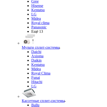
Gree
Hisense
Kentatsu
LG
Midea
Royal clima
Panasonic
Ещё 13
Мульти сплит-системы
Daichi
Axioma
Daikin
Kentatsu
Midea
Royal Clima
Funai
Hitachi
LG
Кассетные сплит-системы
Ballu