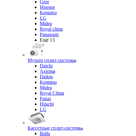
Gree
Hisense
Kentatsu
LG
Midea
Royal clima
Panasonic
Ещё 13
Мульти сплит-системы
Daichi
Axioma
Daikin
Kentatsu
Midea
Royal Clima
Funai
Hitachi
LG
Кассетные сплит-системы
Ballu