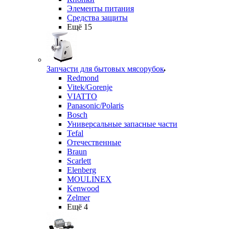
Элементы питания
Средства защиты
Ещё 15
Запчасти для бытовых мясорубок
Redmond
Vitek/Gorenje
VIATTO
Panasonic/Polaris
Bosch
Универсальные запасные части
Tefal
Отечественные
Braun
Scarlett
Elenberg
MOULINEX
Kenwood
Zelmer
Ещё 4