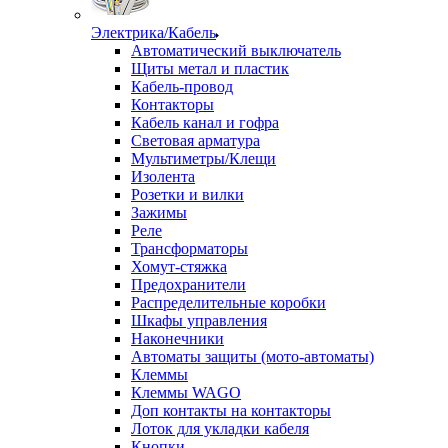
Электрика/Кабель
Автоматический выключатель
Щиты метал и пластик
Кабель-провод
Контакторы
Кабель канал и гофра
Световая арматура
Мультиметры/Клещи
Изолента
Розетки и вилки
Зажимы
Реле
Трансформаторы
Хомут-стяжка
Предохранители
Распределительные коробки
Шкафы управления
Наконечники
Автоматы защиты (мото-автоматы)
Клеммы
Клеммы WAGO
Доп контакты на контакторы
Лоток для укладки кабеля
Кнопки