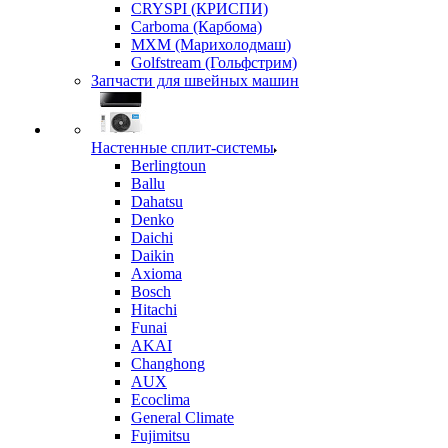
CRYSPI (КРИСПИ)
Carboma (Карбома)
MXM (Марихолодмаш)
Golfstream (Гольфстрим)
Запчасти для швейных машин
Настенные сплит-системы
Berlingtoun
Ballu
Dahatsu
Denko
Daichi
Daikin
Axioma
Bosch
Hitachi
Funai
AKAI
Changhong
AUX
Ecoclima
General Climate
Fujimitsu