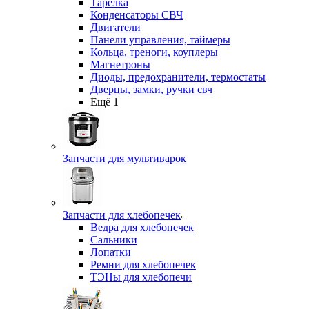
Тарелка
Конденсаторы СВЧ
Двигатели
Панели управления, таймеры
Кольца, треноги, коуплеры
Магнетроны
Диоды, предохранители, термостаты
Дверцы, замки, ручки свч
Ещё 1
Запчасти для мультиварок
Запчасти для хлебопечек
Ведра для хлебопечек
Сальники
Лопатки
Ремни для хлебопечек
ТЭНы для хлебопечи