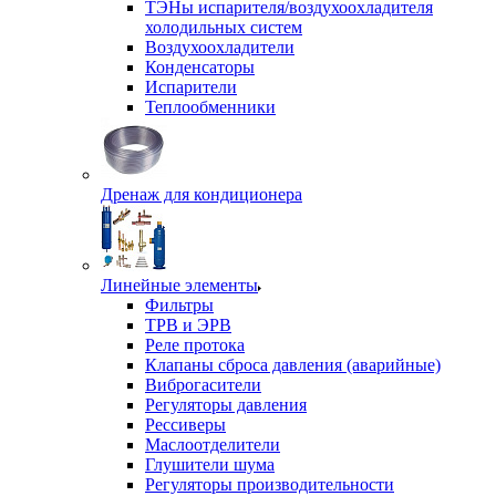
ТЭНы испарителя/воздухоохладителя
холодильных систем
Воздухоохладители
Конденсаторы
Испарители
Теплообменники
Дренаж для кондиционера
Линейные элементы
Фильтры
ТРВ и ЭРВ
Реле протока
Клапаны сброса давления (аварийные)
Виброгасители
Регуляторы давления
Рессиверы
Маслоотделители
Глушители шума
Регуляторы производительности