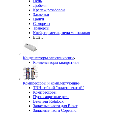
Цепь
Дюбеля
Крепеж резьбовой
Заклепки
Цанги
Саморезы
Траверсы
Клей, герметик, пена монтажная
Ещё 3
Конденсаторы электрические
Конденсаторы квадратные
Компрессоры и комплектующие
ТЭН гибкий "пластинчатый"
Компрессоры
Пускозащитные реле
Вентили Rotalock
Запасные части для Bitzer
Запасные части Copeland