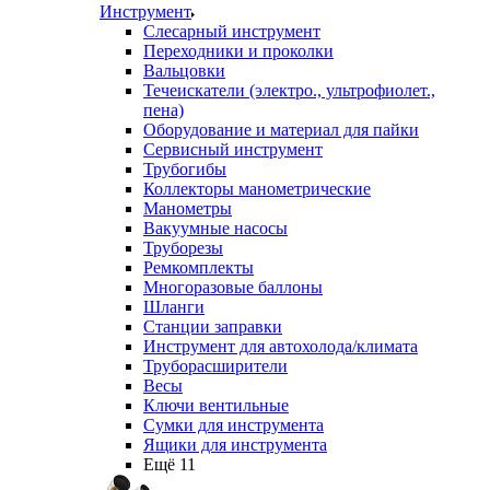
Инструмент
Слесарный инструмент
Переходники и проколки
Вальцовки
Течеискатели (электро., ультрофиолет.,
пена)
Оборудование и материал для пайки
Сервисный инструмент
Трубогибы
Коллекторы манометрические
Манометры
Вакуумные насосы
Труборезы
Ремкомплекты
Многоразовые баллоны
Шланги
Станции заправки
Инструмент для автохолода/климата
Труборасширители
Весы
Ключи вентильные
Сумки для инструмента
Ящики для инструмента
Ещё 11