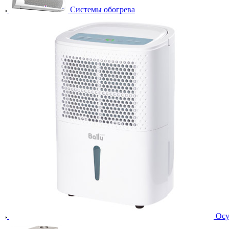
Системы обогрева
Осу