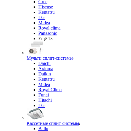
Gree
Hisense
Kentatsu
LG
Midea
Royal clima
Panasonic
Ещё 13
Мульти сплит-системы
Daichi
Axioma
Daikin
Kentatsu
Midea
Royal Clima
Funai
Hitachi
LG
Кассетные сплит-системы
Ballu