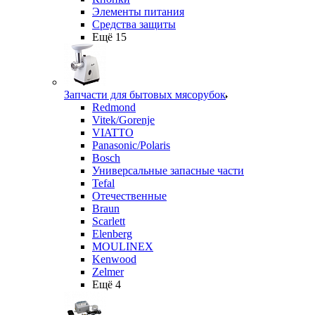
Элементы питания
Средства защиты
Ещё 15
Запчасти для бытовых мясорубок
Redmond
Vitek/Gorenje
VIATTO
Panasonic/Polaris
Bosch
Универсальные запасные части
Tefal
Отечественные
Braun
Scarlett
Elenberg
MOULINEX
Kenwood
Zelmer
Ещё 4