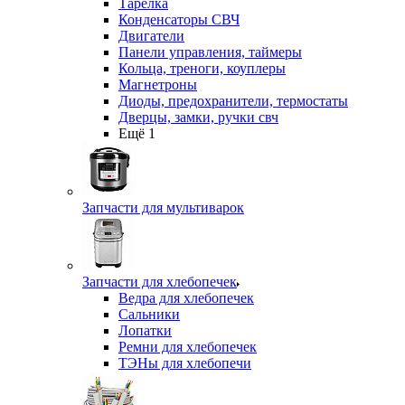
Тарелка
Конденсаторы СВЧ
Двигатели
Панели управления, таймеры
Кольца, треноги, коуплеры
Магнетроны
Диоды, предохранители, термостаты
Дверцы, замки, ручки свч
Ещё 1
Запчасти для мультиварок
Запчасти для хлебопечек
Ведра для хлебопечек
Сальники
Лопатки
Ремни для хлебопечек
ТЭНы для хлебопечи