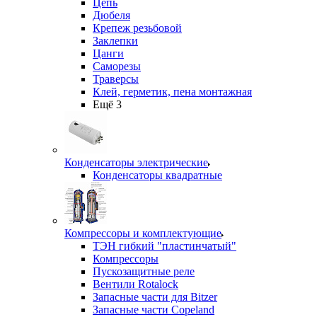
Цепь
Дюбеля
Крепеж резьбовой
Заклепки
Цанги
Саморезы
Траверсы
Клей, герметик, пена монтажная
Ещё 3
Конденсаторы электрические
Конденсаторы квадратные
Компрессоры и комплектующие
ТЭН гибкий "пластинчатый"
Компрессоры
Пускозащитные реле
Вентили Rotalock
Запасные части для Bitzer
Запасные части Copeland