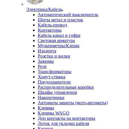
Электрика/Кабель
Автоматический выключатель
Щиты метал и пластик
Кабель-провод
Контакторы
Кабель канал и гофра
Световая арматура
Мультиметры/Клещи
Изолента
Розетки и вилки
Зажимы
Реле
Трансформаторы
Хомут-стяжка
Предохранители
Распределительные коробки
Шкафы управления
Наконечники
Автоматы защиты (мото-автоматы)
Клеммы
Клеммы WAGO
Доп контакты на контакторы
Лоток для укладки кабеля
Кнопки