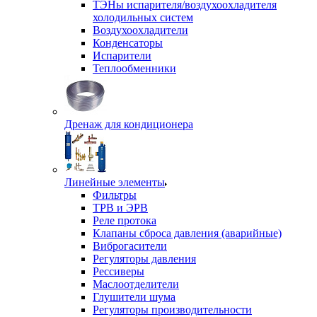
ТЭНы испарителя/воздухоохладителя
холодильных систем
Воздухоохладители
Конденсаторы
Испарители
Теплообменники
Дренаж для кондиционера
Линейные элементы
Фильтры
ТРВ и ЭРВ
Реле протока
Клапаны сброса давления (аварийные)
Виброгасители
Регуляторы давления
Рессиверы
Маслоотделители
Глушители шума
Регуляторы производительности