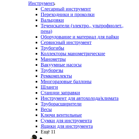
Инструмент
Слесарный инструмент
Переходники и проколки
Вальцовки
Течеискатели (электро., ультрофиолет.,
пена)
Оборудование и материал для пайки
Сервисный инструмент
Трубогибы
Коллекторы манометрические
Манометры
Вакуумные насосы
Труборезы
Ремкомплекты
Многоразовые баллоны
Шланги
Станции заправки
Инструмент для автохолода/климата
Труборасширители
Весы
Ключи вентильные
Сумки для инструмента
Ящики для инструмента
Ещё 11