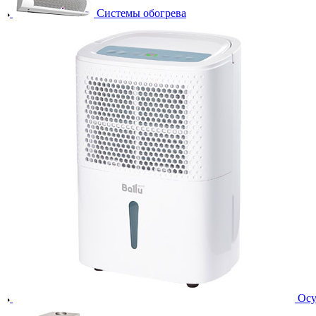
Системы обогрева
Осу