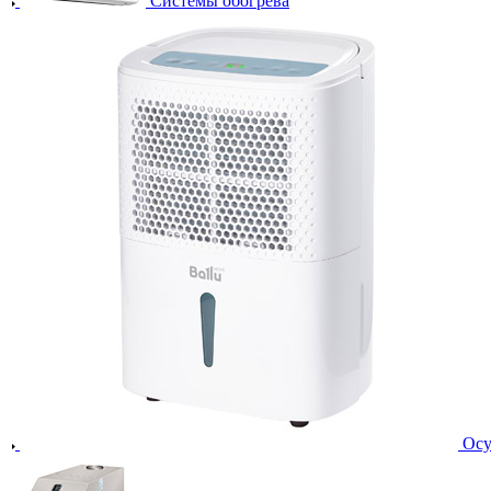
Системы обогрева
Осу