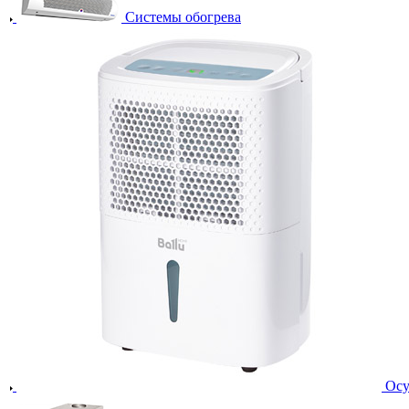
Системы обогрева
Осу