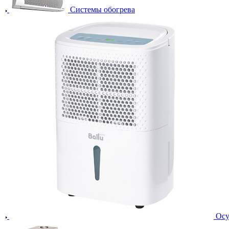
Системы обогрева
Осу