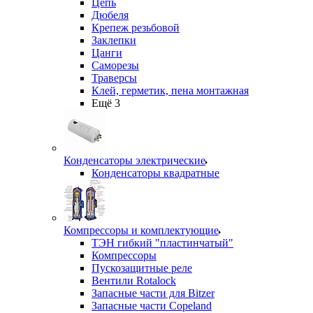
Цепь
Дюбеля
Крепеж резьбовой
Заклепки
Цанги
Саморезы
Траверсы
Клей, герметик, пена монтажная
Ещё 3
Конденсаторы электрические
Конденсаторы квадратные
Компрессоры и комплектующие
ТЭН гибкий "пластинчатый"
Компрессоры
Пускозащитные реле
Вентили Rotalock
Запасные части для Bitzer
Запасные части Copeland