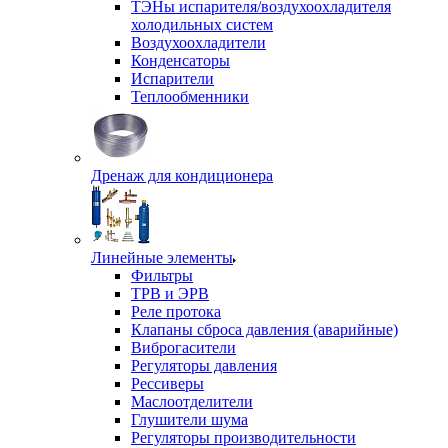
ТЭНы испарителя/воздухоохладителя
холодильных систем
Воздухоохладители
Конденсаторы
Испарители
Теплообменники
Дренаж для кондиционера
Линейные элементы
Фильтры
ТРВ и ЭРВ
Реле протока
Клапаны сброса давления (аварийные)
Виброгасители
Регуляторы давления
Рессиверы
Маслоотделители
Глушители шума
Регуляторы производительности