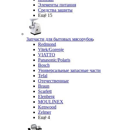
Элементы питания
Средства защиты
Ещё 15
Запчасти для бытовых мясорубок
Redmond
Vitek/Gorenje
VIATTO
Panasonic/Polaris
Bosch
Универсальные запасные части
Tefal
Отечественные
Braun
Scarlett
Elenberg
MOULINEX
Kenwood
Zelmer
Ещё 4