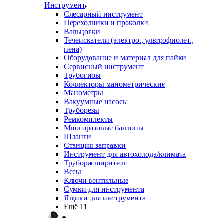
Инструмент
Слесарный инструмент
Переходники и проколки
Вальцовки
Течеискатели (электро., ультрофиолет.,
пена)
Оборудование и материал для пайки
Сервисный инструмент
Трубогибы
Коллекторы манометрические
Манометры
Вакуумные насосы
Труборезы
Ремкомплекты
Многоразовые баллоны
Шланги
Станции заправки
Инструмент для автохолода/климата
Труборасширители
Весы
Ключи вентильные
Сумки для инструмента
Ящики для инструмента
Ещё 11