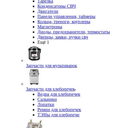
Тарелка
Конденсаторы СВЧ
Двигатели
Панели управления, таймеры
Кольца, треноги, коуплеры
Магнетроны
Диоды, предохранители, термостаты
Дверцы, замки, ручки свч
Ещё 1
Запчасти для мультиварок
Запчасти для хлебопечек
Ведра для хлебопечек
Сальники
Лопатки
Ремни для хлебопечек
ТЭНы для хлебопечи