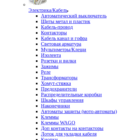
Электрика/Кабель
Автоматический выключатель
Щиты метал и пластик
Кабель-провод
Контакторы
Кабель канал и гофра
Световая арматура
Мультиметры/Клещи
Изолента
Розетки и вилки
Зажимы
Реле
Трансформаторы
Хомут-стяжка
Предохранители
Распределительные коробки
Шкафы управления
Наконечники
Автоматы защиты (мото-автоматы)
Клеммы
Клеммы WAGO
Доп контакты на контакторы
Лоток для укладки кабеля
Кнопки