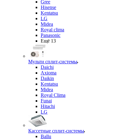
Gree
Hisense
Kentatsu
LG
Midea
Royal clima
Panasonic
Ещё 13
Мульти сплит-системы
Daichi
Axioma
Daikin
Kentatsu
Midea
Royal Clima
Funai
Hitachi
LG
Кассетные сплит-системы
Ballu