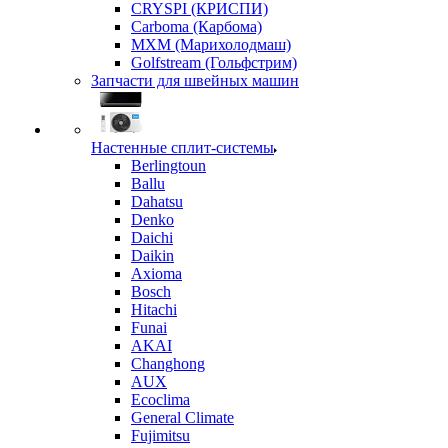
CRYSPI (КРИСПИ)
Carboma (Карбома)
MXM (Марихолодмаш)
Golfstream (Гольфстрим)
Запчасти для швейных машин
Настенные сплит-системы
Berlingtoun
Ballu
Dahatsu
Denko
Daichi
Daikin
Axioma
Bosch
Hitachi
Funai
AKAI
Changhong
AUX
Ecoclima
General Climate
Fujimitsu