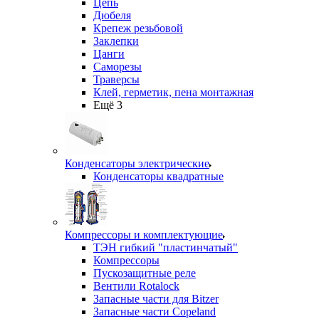
Цепь
Дюбеля
Крепеж резьбовой
Заклепки
Цанги
Саморезы
Траверсы
Клей, герметик, пена монтажная
Ещё 3
Конденсаторы электрические
Конденсаторы квадратные
Компрессоры и комплектующие
ТЭН гибкий "пластинчатый"
Компрессоры
Пускозащитные реле
Вентили Rotalock
Запасные части для Bitzer
Запасные части Copeland