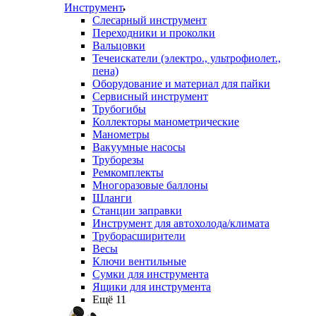
Инструмент
Слесарный инструмент
Переходники и проколки
Вальцовки
Течеискатели (электро., ультрофиолет.,
пена)
Оборудование и материал для пайки
Сервисный инструмент
Трубогибы
Коллекторы манометрические
Манометры
Вакуумные насосы
Труборезы
Ремкомплекты
Многоразовые баллоны
Шланги
Станции заправки
Инструмент для автохолода/климата
Труборасширители
Весы
Ключи вентильные
Сумки для инструмента
Ящики для инструмента
Ещё 11