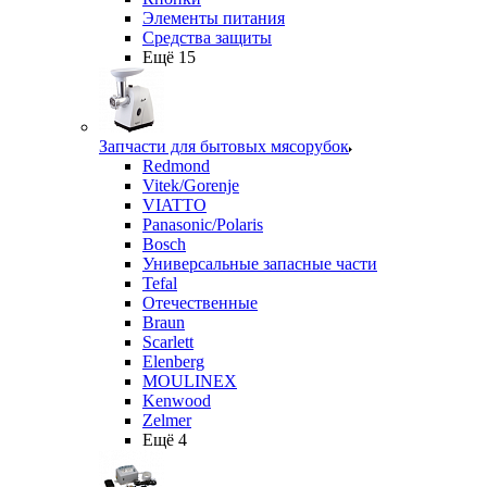
Элементы питания
Средства защиты
Ещё 15
Запчасти для бытовых мясорубок
Redmond
Vitek/Gorenje
VIATTO
Panasonic/Polaris
Bosch
Универсальные запасные части
Tefal
Отечественные
Braun
Scarlett
Elenberg
MOULINEX
Kenwood
Zelmer
Ещё 4