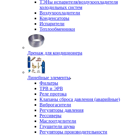
ТЭНы испарителя/воздухоохладителя
холодильных систем
Воздухоохладители
Конденсаторы
Испарители
Теплообменники
Дренаж для кондиционера
Линейные элементы
Фильтры
ТРВ и ЭРВ
Реле протока
Клапаны сброса давления (аварийные)
Виброгасители
Регуляторы давления
Рессиверы
Маслоотделители
Глушители шума
Регуляторы производительности