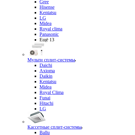
Gree
Hisense
Kentatsu
LG
Midea
Royal clima
Panasonic
Ещё 13
Мульти сплит-системы
Daichi
Axioma
Daikin
Kentatsu
Midea
Royal Clima
Funai
Hitachi
LG
Кассетные сплит-системы
Ballu