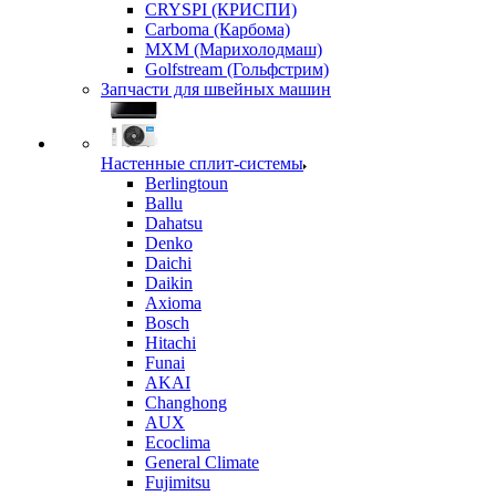
CRYSPI (КРИСПИ)
Carboma (Карбома)
MXM (Марихолодмаш)
Golfstream (Гольфстрим)
Запчасти для швейных машин
Настенные сплит-системы
Berlingtoun
Ballu
Dahatsu
Denko
Daichi
Daikin
Axioma
Bosch
Hitachi
Funai
AKAI
Changhong
AUX
Ecoclima
General Climate
Fujimitsu