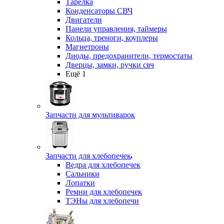
Тарелка
Конденсаторы СВЧ
Двигатели
Панели управления, таймеры
Кольца, треноги, коуплеры
Магнетроны
Диоды, предохранители, термостаты
Дверцы, замки, ручки свч
Ещё 1
Запчасти для мультиварок
Запчасти для хлебопечек
Ведра для хлебопечек
Сальники
Лопатки
Ремни для хлебопечек
ТЭНы для хлебопечи