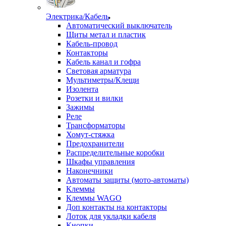
Электрика/Кабель
Автоматический выключатель
Щиты метал и пластик
Кабель-провод
Контакторы
Кабель канал и гофра
Световая арматура
Мультиметры/Клещи
Изолента
Розетки и вилки
Зажимы
Реле
Трансформаторы
Хомут-стяжка
Предохранители
Распределительные коробки
Шкафы управления
Наконечники
Автоматы защиты (мото-автоматы)
Клеммы
Клеммы WAGO
Доп контакты на контакторы
Лоток для укладки кабеля
Кнопки