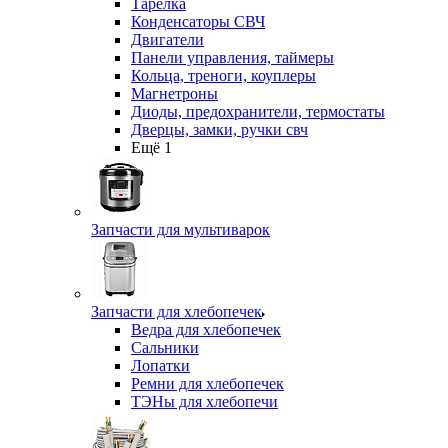
Тарелка
Конденсаторы СВЧ
Двигатели
Панели управления, таймеры
Кольца, треноги, коуплеры
Магнетроны
Диоды, предохранители, термостаты
Дверцы, замки, ручки свч
Ещё 1
Запчасти для мультиварок
Запчасти для хлебопечек
Ведра для хлебопечек
Сальники
Лопатки
Ремни для хлебопечек
ТЭНы для хлебопечи