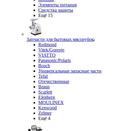
Элементы питания
Средства защиты
Ещё 15
Запчасти для бытовых мясорубок
Redmond
Vitek/Gorenje
VIATTO
Panasonic/Polaris
Bosch
Универсальные запасные части
Tefal
Отечественные
Braun
Scarlett
Elenberg
MOULINEX
Kenwood
Zelmer
Ещё 4