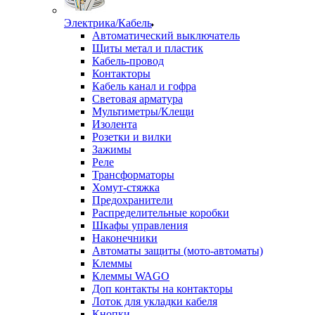
Электрика/Кабель
Автоматический выключатель
Щиты метал и пластик
Кабель-провод
Контакторы
Кабель канал и гофра
Световая арматура
Мультиметры/Клещи
Изолента
Розетки и вилки
Зажимы
Реле
Трансформаторы
Хомут-стяжка
Предохранители
Распределительные коробки
Шкафы управления
Наконечники
Автоматы защиты (мото-автоматы)
Клеммы
Клеммы WAGO
Доп контакты на контакторы
Лоток для укладки кабеля
Кнопки