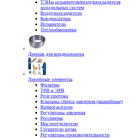
ТЭНы испарителя/воздухоохладителя
холодильных систем
Воздухоохладители
Конденсаторы
Испарители
Теплообменники
Дренаж для кондиционера
Линейные элементы
Фильтры
ТРВ и ЭРВ
Реле протока
Клапаны сброса давления (аварийные)
Виброгасители
Регуляторы давления
Рессиверы
Маслоотделители
Глушители шума
Регуляторы производительности