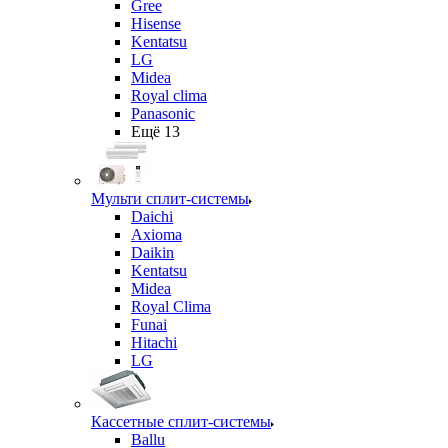
Gree
Hisense
Kentatsu
LG
Midea
Royal clima
Panasonic
Ещё 13
Мульти сплит-системы
Daichi
Axioma
Daikin
Kentatsu
Midea
Royal Clima
Funai
Hitachi
LG
Кассетные сплит-системы
Ballu