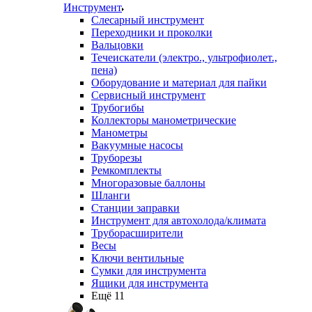
Инструмент
Слесарный инструмент
Переходники и проколки
Вальцовки
Течеискатели (электро., ультрофиолет.,
пена)
Оборудование и материал для пайки
Сервисный инструмент
Трубогибы
Коллекторы манометрические
Манометры
Вакуумные насосы
Труборезы
Ремкомплекты
Многоразовые баллоны
Шланги
Станции заправки
Инструмент для автохолода/климата
Труборасширители
Весы
Ключи вентильные
Сумки для инструмента
Ящики для инструмента
Ещё 11