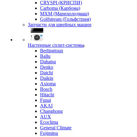
CRYSPI (КРИСПИ)
Carboma (Карбома)
MXM (Марихолодмаш)
Golfstream (Гольфстрим)
Запчасти для швейных машин
Настенные сплит-системы
Berlingtoun
Ballu
Dahatsu
Denko
Daichi
Daikin
Axioma
Bosch
Hitachi
Funai
AKAI
Changhong
AUX
Ecoclima
General Climate
Fujimitsu