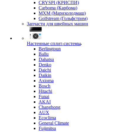
CRYSPI (КРИСПИ)
Carboma (Карбома)
MXM (Марихолодмаш)
Golfstream (Гольфстрим)
Запчасти для швейных машин
Настенные сплит-системы
Berlingtoun
Ballu
Dahatsu
Denko
Daichi
Daikin
Axioma
Bosch
Hitachi
Funai
AKAI
Changhong
AUX
Ecoclima
General Climate
Fujimitsu