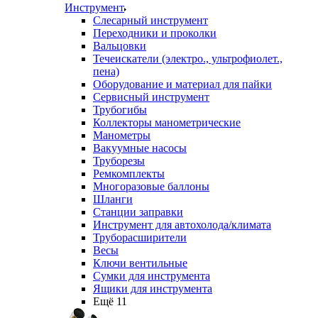
Инструмент
Слесарный инструмент
Переходники и проколки
Вальцовки
Течеискатели (электро., ультрофиолет.,
пена)
Оборудование и материал для пайки
Сервисный инструмент
Трубогибы
Коллекторы манометрические
Манометры
Вакуумные насосы
Труборезы
Ремкомплекты
Многоразовые баллоны
Шланги
Станции заправки
Инструмент для автохолода/климата
Труборасширители
Весы
Ключи вентильные
Сумки для инструмента
Ящики для инструмента
Ещё 11