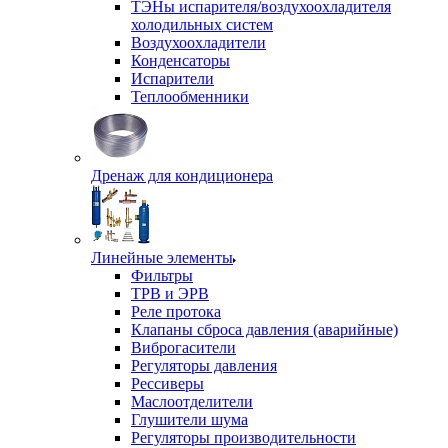
ТЭНы испарителя/воздухоохладителя
холодильных систем
Воздухоохладители
Конденсаторы
Испарители
Теплообменники
Дренаж для кондиционера
Линейные элементы
Фильтры
ТРВ и ЭРВ
Реле протока
Клапаны сброса давления (аварийные)
Виброгасители
Регуляторы давления
Рессиверы
Маслоотделители
Глушители шума
Регуляторы производительности