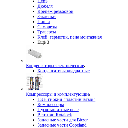
Цепь
Дюбеля
Крепеж резьбовой
Заклепки
Цанги
Саморезы
Траверсы
Клей, герметик, пена монтажная
Ещё 3
Конденсаторы электрические
Конденсаторы квадратные
Компрессоры и комплектующие
ТЭН гибкий "пластинчатый"
Компрессоры
Пускозащитные реле
Вентили Rotalock
Запасные части для Bitzer
Запасные части Copeland