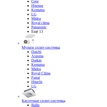
Gree
Hisense
Kentatsu
LG
Midea
Royal clima
Panasonic
Ещё 13
Мульти сплит-системы
Daichi
Axioma
Daikin
Kentatsu
Midea
Royal Clima
Funai
Hitachi
LG
Кассетные сплит-системы
Ballu