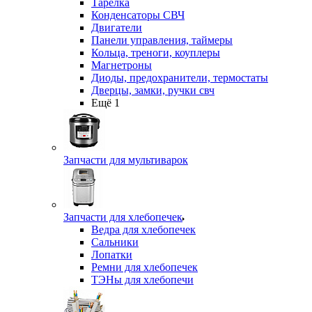
Тарелка
Конденсаторы СВЧ
Двигатели
Панели управления, таймеры
Кольца, треноги, коуплеры
Магнетроны
Диоды, предохранители, термостаты
Дверцы, замки, ручки свч
Ещё 1
Запчасти для мультиварок
Запчасти для хлебопечек
Ведра для хлебопечек
Сальники
Лопатки
Ремни для хлебопечек
ТЭНы для хлебопечи