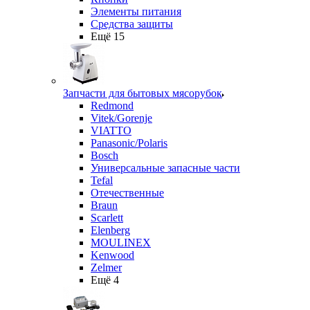
Элементы питания
Средства защиты
Ещё 15
Запчасти для бытовых мясорубок
Redmond
Vitek/Gorenje
VIATTO
Panasonic/Polaris
Bosch
Универсальные запасные части
Tefal
Отечественные
Braun
Scarlett
Elenberg
MOULINEX
Kenwood
Zelmer
Ещё 4