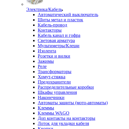
Электрика/Кабель
Автоматический выключатель
Щиты метал и пластик
Кабель-провод
Контакторы
Кабель канал и гофра
Световая арматура
Мультиметры/Клещи
Изолента
Розетки и вилки
Зажимы
Реле
Трансформаторы
Хомут-стяжка
Предохранители
Распределительные коробки
Шкафы управления
Наконечники
Автоматы защиты (мото-автоматы)
Клеммы
Клеммы WAGO
Доп контакты на контакторы
Лоток для укладки кабеля
Кнопки