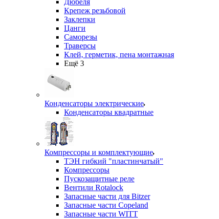
Дюбеля
Крепеж резьбовой
Заклепки
Цанги
Саморезы
Траверсы
Клей, герметик, пена монтажная
Ещё 3
Конденсаторы электрические
Конденсаторы квадратные
Компрессоры и комплектующие
ТЭН гибкий "пластинчатый"
Компрессоры
Пускозащитные реле
Вентили Rotalock
Запасные части для Bitzer
Запасные части Copeland
Запасные части WITT