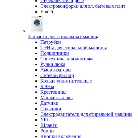
Переключатели,реле
Электроконфорки для эл. бытовых плит
Ещё 6
Запчасти для стиральных машин
Патрубки
ТЭНы для стиральной машины
Подшипники
Сантехника для монтажа
Ручки люка
Амортизаторы
Сетевой фильтр
Кольца уплотнительные
КЭНы
Крестовины
Манжеты люка
Датчики
Сальники
Электродвигатели для стиральной машины
УБЛ
Шланги
Ремни
Кнопки включения