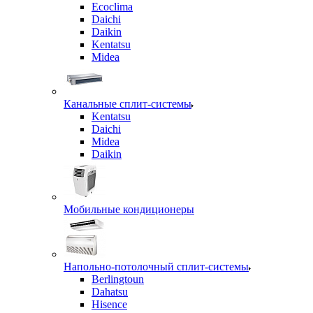
Ecoclima
Daichi
Daikin
Kentatsu
Midea
Канальные сплит-системы
Kentatsu
Daichi
Midea
Daikin
Мобильные кондиционеры
Напольно-потолочный сплит-системы
Berlingtoun
Dahatsu
Hisence