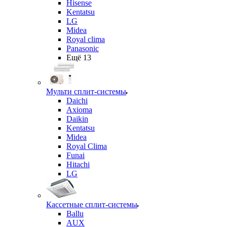
Hisense
Kentatsu
LG
Midea
Royal clima
Panasonic
Ещё 13
Мульти сплит-системы
Daichi
Axioma
Daikin
Kentatsu
Midea
Royal Clima
Funai
Hitachi
LG
Кассетные сплит-системы
Ballu
AUX