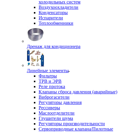
холодильных систем
Воздухоохладители
Конденсаторы
Испарители
Теплообменники
Дренаж для кондиционера
Линейные элементы
Фильтры
ТРВ и ЭРВ
Реле протока
Клапаны сброса давления (аварийные)
Виброгасители
Регуляторы давления
Рессиверы
Маслоотделители
Глушители шума
Регуляторы производительности
Сервоприводные клапана/Пилотные