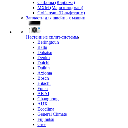
Carboma (Карбома)
MXM (Марихолодмаш)
Golfstream (Гольфстрим)
Запчасти для швейных машин
Настенные сплит-системы
Berlingtoun
Ballu
Dahatsu
Denko
Daichi
Daikin
Axioma
Bosch
Hitachi
Funai
AKAI
Changhong
AUX
Ecoclima
General Climate
Fujimitsu
Gree