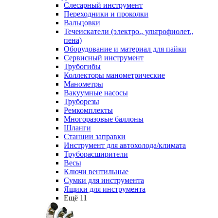
Слесарный инструмент
Переходники и проколки
Вальцовки
Течеискатели (электро., ультрофиолет.,
пена)
Оборудование и материал для пайки
Сервисный инструмент
Трубогибы
Коллекторы манометрические
Манометры
Вакуумные насосы
Труборезы
Ремкомплекты
Многоразовые баллоны
Шланги
Станции заправки
Инструмент для автохолода/климата
Труборасширители
Весы
Ключи вентильные
Сумки для инструмента
Ящики для инструмента
Ещё 11