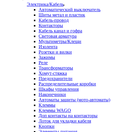
Электрика/Кабель
Автоматический выключатель
Щиты метал и пластик
Кабель-провод
Контакторы
Кабель канал и гофра
Световая арматура
Мультиметры/Клещи
Изолента
Розетки и вилки
Зажимы
Реле
Трансформаторы
Хомут-стяжка
Предохранители
Распределительные коробки
Шкафы управления
Наконечники
Автоматы защиты (мото-автоматы)
Клеммы
Клеммы WAGO
Доп контакты на контакторы
Лоток для укладки кабеля
Кнопки
Элементы питания