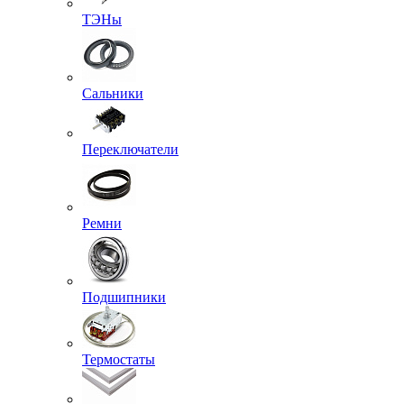
ТЭНы
Сальники
Переключатели
Ремни
Подшипники
Термостаты