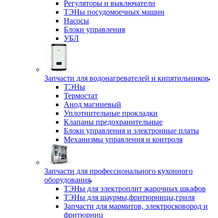
Регуляторы и выключатели
ТЭНы посудомоечных машин
Насосы
Блоки управления
УБЛ
Запчасти для водонагревателей и кипятильников
ТЭНы
Термостат
Анод магниевый
Уплотнительные прокладки
Клапаны предохранительные
Блоки управления и электронные платы
Механизмы управления и контроля
Запчасти для профессионального кухонного
оборудования
ТЭНы для электроплит жарочных шкафов
ТЭНы для шаурмы,фритюрницы,гриля
Запчасти для мармитов, электросковород и
фритюрниц