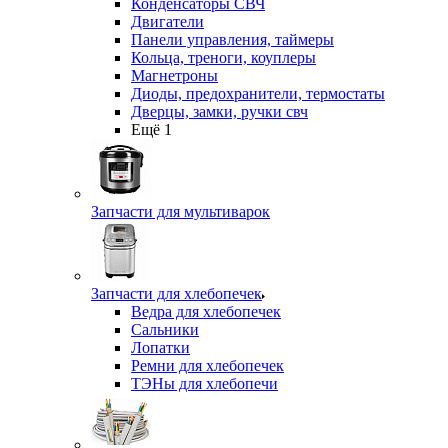
Конденсаторы СВЧ
Двигатели
Панели управления, таймеры
Кольца, треноги, коуплеры
Магнетроны
Диоды, предохранители, термостаты
Дверцы, замки, ручки свч
Ещё 1
Запчасти для мультиварок
Запчасти для хлебопечек
Ведра для хлебопечек
Сальники
Лопатки
Ремни для хлебопечек
ТЭНы для хлебопечи