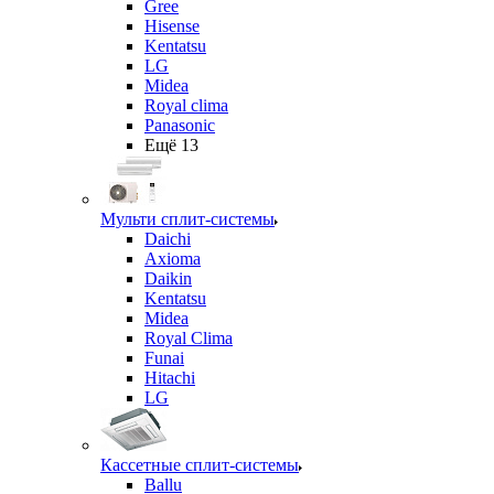
Gree
Hisense
Kentatsu
LG
Midea
Royal clima
Panasonic
Ещё 13
Мульти сплит-системы
Daichi
Axioma
Daikin
Kentatsu
Midea
Royal Clima
Funai
Hitachi
LG
Кассетные сплит-системы
Ballu