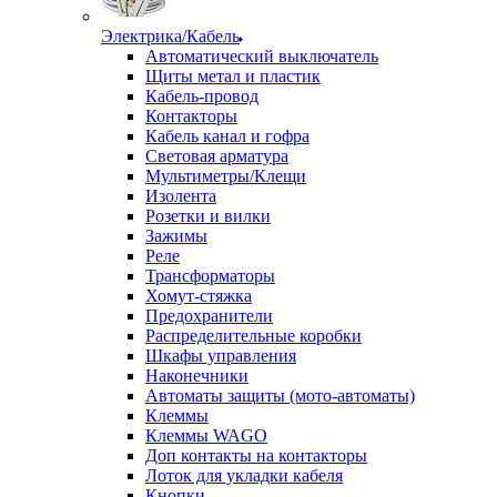
Электрика/Кабель
Автоматический выключатель
Щиты метал и пластик
Кабель-провод
Контакторы
Кабель канал и гофра
Световая арматура
Мультиметры/Клещи
Изолента
Розетки и вилки
Зажимы
Реле
Трансформаторы
Хомут-стяжка
Предохранители
Распределительные коробки
Шкафы управления
Наконечники
Автоматы защиты (мото-автоматы)
Клеммы
Клеммы WAGO
Доп контакты на контакторы
Лоток для укладки кабеля
Кнопки