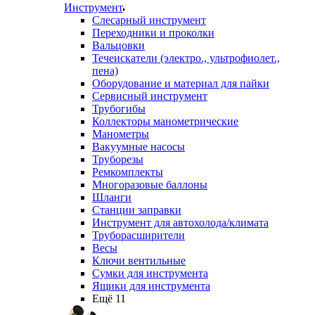
Инструмент
Слесарный инструмент
Переходники и проколки
Вальцовки
Течеискатели (электро., ультрофиолет.,
пена)
Оборудование и материал для пайки
Сервисный инструмент
Трубогибы
Коллекторы манометрические
Манометры
Вакуумные насосы
Труборезы
Ремкомплекты
Многоразовые баллоны
Шланги
Станции заправки
Инструмент для автохолода/климата
Труборасширители
Весы
Ключи вентильные
Сумки для инструмента
Ящики для инструмента
Ещё 11