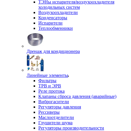
ТЭНы испарителя/воздухоохладителя
холодильных систем
Воздухоохладители
Конденсаторы
Испарители
Теплообменники
Дренаж для кондиционера
Линейные элементы
Фильтры
ТРВ и ЭРВ
Реле протока
Клапаны сброса давления (аварийные)
Виброгасители
Регуляторы давления
Рессиверы
Маслоотделители
Глушители шума
Регуляторы производительности