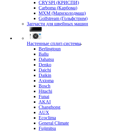
CRYSPI (КРИСПИ)
Carboma (Карбома)
MXM (Марихолодмаш)
Golfstream (Гольфстрим)
Запчасти для швейных машин
Настенные сплит-системы
Berlingtoun
Ballu
Dahatsu
Denko
Daichi
Daikin
Axioma
Bosch
Hitachi
Funai
AKAI
Changhong
AUX
Ecoclima
General Climate
Fujimitsu