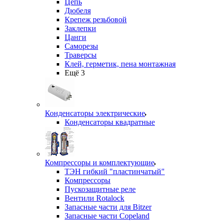
Цепь
Дюбеля
Крепеж резьбовой
Заклепки
Цанги
Саморезы
Траверсы
Клей, герметик, пена монтажная
Ещё 3
Конденсаторы электрические
Конденсаторы квадратные
Компрессоры и комплектующие
ТЭН гибкий "пластинчатый"
Компрессоры
Пускозащитные реле
Вентили Rotalock
Запасные части для Bitzer
Запасные части Copeland