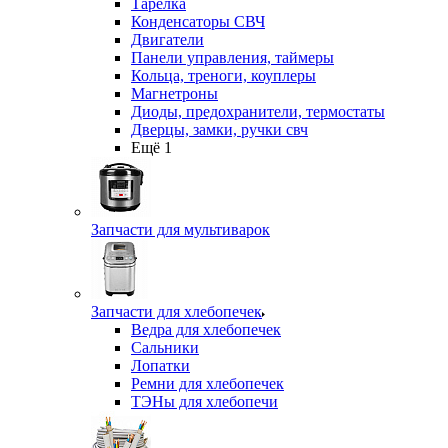
Тарелка
Конденсаторы СВЧ
Двигатели
Панели управления, таймеры
Кольца, треноги, коуплеры
Магнетроны
Диоды, предохранители, термостаты
Дверцы, замки, ручки свч
Ещё 1
Запчасти для мультиварок
Запчасти для хлебопечек
Ведра для хлебопечек
Сальники
Лопатки
Ремни для хлебопечек
ТЭНы для хлебопечи