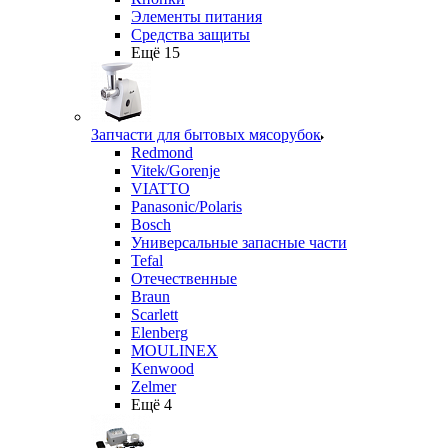
Элементы питания
Средства защиты
Ещё 15
Запчасти для бытовых мясорубок
Redmond
Vitek/Gorenje
VIATTO
Panasonic/Polaris
Bosch
Универсальные запасные части
Tefal
Отечественные
Braun
Scarlett
Elenberg
MOULINEX
Kenwood
Zelmer
Ещё 4