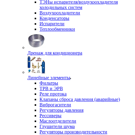
ТЭНы испарителя/воздухоохладителя
холодильных систем
Воздухоохладители
Конденсаторы
Испарители
Теплообменники
Дренаж для кондиционера
Линейные элементы
Фильтры
ТРВ и ЭРВ
Реле протока
Клапаны сброса давления (аварийные)
Виброгасители
Регуляторы давления
Рессиверы
Маслоотделители
Глушители шума
Регуляторы производительности