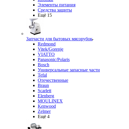
Элементы питания
Средства защиты
Ещё 15
Запчасти для бытовых мясорубок
Redmond
Vitek/Gorenje
VIATTO
Panasonic/Polaris
Bosch
Универсальные запасные части
Tefal
Отечественные
Braun
Scarlett
Elenberg
MOULINEX
Kenwood
Zelmer
Ещё 4