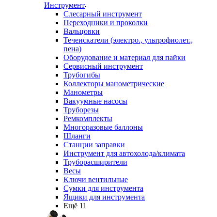
Инструмент
Слесарный инструмент
Переходники и проколки
Вальцовки
Течеискатели (электро., ультрофиолет.,
пена)
Оборудование и материал для пайки
Сервисный инструмент
Трубогибы
Коллекторы манометрические
Манометры
Вакуумные насосы
Труборезы
Ремкомплекты
Многоразовые баллоны
Шланги
Станции заправки
Инструмент для автохолода/климата
Труборасширители
Весы
Ключи вентильные
Сумки для инструмента
Ящики для инструмента
Ещё 11