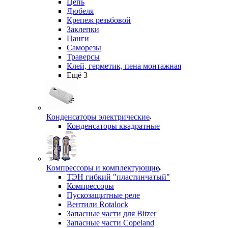
Цепь
Дюбеля
Крепеж резьбовой
Заклепки
Цанги
Саморезы
Траверсы
Клей, герметик, пена монтажная
Ещё 3
Конденсаторы электрические
Конденсаторы квадратные
Компрессоры и комплектующие
ТЭН гибкий "пластинчатый"
Компрессоры
Пускозащитные реле
Вентили Rotalock
Запасные части для Bitzer
Запасные части Copeland