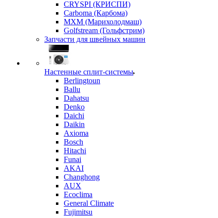
CRYSPI (КРИСПИ)
Carboma (Карбома)
MXM (Марихолодмаш)
Golfstream (Гольфстрим)
Запчасти для швейных машин
Настенные сплит-системы
Berlingtoun
Ballu
Dahatsu
Denko
Daichi
Daikin
Axioma
Bosch
Hitachi
Funai
AKAI
Changhong
AUX
Ecoclima
General Climate
Fujimitsu