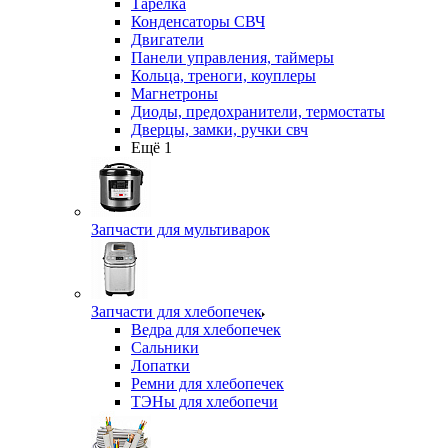
Тарелка
Конденсаторы СВЧ
Двигатели
Панели управления, таймеры
Кольца, треноги, коуплеры
Магнетроны
Диоды, предохранители, термостаты
Дверцы, замки, ручки свч
Ещё 1
Запчасти для мультиварок
Запчасти для хлебопечек
Ведра для хлебопечек
Сальники
Лопатки
Ремни для хлебопечек
ТЭНы для хлебопечи