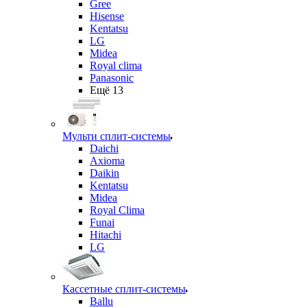
Gree
Hisense
Kentatsu
LG
Midea
Royal clima
Panasonic
Ещё 13
Мульти сплит-системы
Daichi
Axioma
Daikin
Kentatsu
Midea
Royal Clima
Funai
Hitachi
LG
Кассетные сплит-системы
Ballu