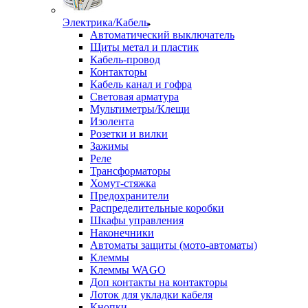
Электрика/Кабель
Автоматический выключатель
Щиты метал и пластик
Кабель-провод
Контакторы
Кабель канал и гофра
Световая арматура
Мультиметры/Клещи
Изолента
Розетки и вилки
Зажимы
Реле
Трансформаторы
Хомут-стяжка
Предохранители
Распределительные коробки
Шкафы управления
Наконечники
Автоматы защиты (мото-автоматы)
Клеммы
Клеммы WAGO
Доп контакты на контакторы
Лоток для укладки кабеля
Кнопки