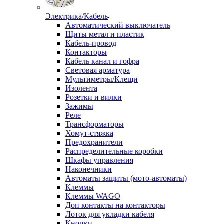
Электрика/Кабель
Автоматический выключатель
Щиты метал и пластик
Кабель-провод
Контакторы
Кабель канал и гофра
Световая арматура
Мультиметры/Клещи
Изолента
Розетки и вилки
Зажимы
Реле
Трансформаторы
Хомут-стяжка
Предохранители
Распределительные коробки
Шкафы управления
Наконечники
Автоматы защиты (мото-автоматы)
Клеммы
Клеммы WAGO
Доп контакты на контакторы
Лоток для укладки кабеля
Кнопки