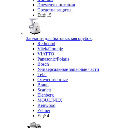
Элементы питания
Средства защиты
Ещё 15
Запчасти для бытовых мясорубок
Redmond
Vitek/Gorenje
VIATTO
Panasonic/Polaris
Bosch
Универсальные запасные части
Tefal
Отечественные
Braun
Scarlett
Elenberg
MOULINEX
Kenwood
Zelmer
Ещё 4