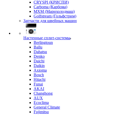
CRYSPI (КРИСПИ)
Carboma (Карбома)
MXM (Марихолодмаш)
Golfstream (Гольфстрим)
Запчасти для швейных машин
Настенные сплит-системы
Berlingtoun
Ballu
Dahatsu
Denko
Daichi
Daikin
Axioma
Bosch
Hitachi
Funai
AKAI
Changhong
AUX
Ecoclima
General Climate
Fujimitsu