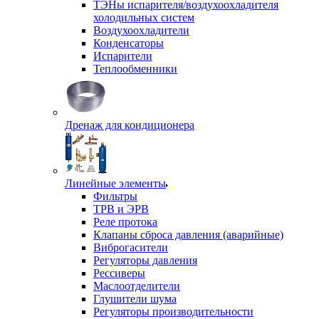
ТЭНы испарителя/воздухоохладителя
холодильных систем
Воздухоохладители
Конденсаторы
Испарители
Теплообменники
Дренаж для кондиционера
Линейные элементы
Фильтры
ТРВ и ЭРВ
Реле протока
Клапаны сброса давления (аварийные)
Виброгасители
Регуляторы давления
Рессиверы
Маслоотделители
Глушители шума
Регуляторы производительности