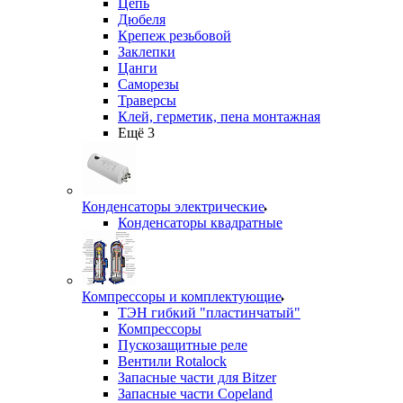
Цепь
Дюбеля
Крепеж резьбовой
Заклепки
Цанги
Саморезы
Траверсы
Клей, герметик, пена монтажная
Ещё 3
Конденсаторы электрические
Конденсаторы квадратные
Компрессоры и комплектующие
ТЭН гибкий "пластинчатый"
Компрессоры
Пускозащитные реле
Вентили Rotalock
Запасные части для Bitzer
Запасные части Copeland