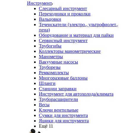
Инструмент
Слесарный инструмент
Переходники и проколки
Вальцовки
Течеискатели (электро., ультрофиолет.,
пена)
Оборудование и материал для пайки
Сервисный инструмент
Трубогибы
Коллекторы манометрические
Манометры
Вакуумные насосы
Труборезы
Ремкомплекты
Многоразовые баллоны
Шланги
Станции заправки
Инструмент для автохолода/климата
Труборасширители
Весы
Ключи вентильные
Сумки для инструмента
Ящики для инструмента
Ещё 11