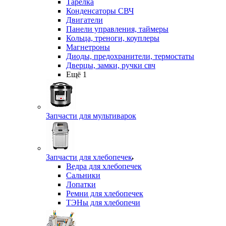
Тарелка
Конденсаторы СВЧ
Двигатели
Панели управления, таймеры
Кольца, треноги, коуплеры
Магнетроны
Диоды, предохранители, термостаты
Дверцы, замки, ручки свч
Ещё 1
Запчасти для мультиварок
Запчасти для хлебопечек
Ведра для хлебопечек
Сальники
Лопатки
Ремни для хлебопечек
ТЭНы для хлебопечи