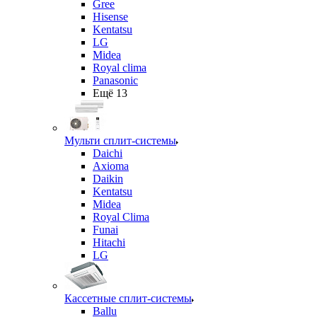
Gree
Hisense
Kentatsu
LG
Midea
Royal clima
Panasonic
Ещё 13
Мульти сплит-системы
Daichi
Axioma
Daikin
Kentatsu
Midea
Royal Clima
Funai
Hitachi
LG
Кассетные сплит-системы
Ballu