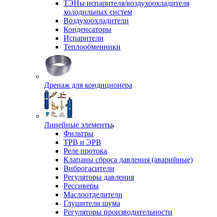
ТЭНы испарителя/воздухоохладителя
холодильных систем
Воздухоохладители
Конденсаторы
Испарители
Теплообменники
Дренаж для кондиционера
Линейные элементы
Фильтры
ТРВ и ЭРВ
Реле протока
Клапаны сброса давления (аварийные)
Виброгасители
Регуляторы давления
Рессиверы
Маслоотделители
Глушители шума
Регуляторы производительности