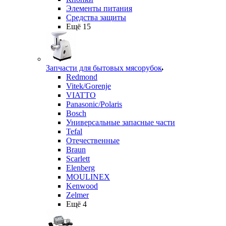
Элементы питания
Средства защиты
Ещё 15
Запчасти для бытовых мясорубок
Redmond
Vitek/Gorenje
VIATTO
Panasonic/Polaris
Bosch
Универсальные запасные части
Tefal
Отечественные
Braun
Scarlett
Elenberg
MOULINEX
Kenwood
Zelmer
Ещё 4