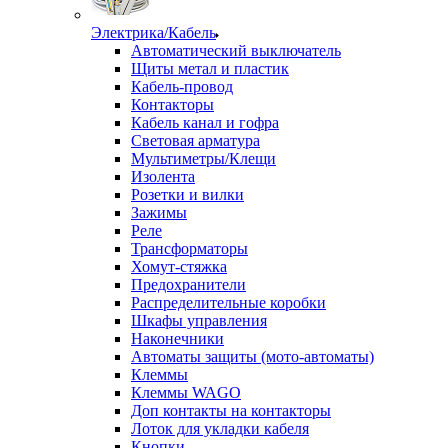
Электрика/Кабель
Автоматический выключатель
Щиты метал и пластик
Кабель-провод
Контакторы
Кабель канал и гофра
Световая арматура
Мультиметры/Клещи
Изолента
Розетки и вилки
Зажимы
Реле
Трансформаторы
Хомут-стяжка
Предохранители
Распределительные коробки
Шкафы управления
Наконечники
Автоматы защиты (мото-автоматы)
Клеммы
Клеммы WAGO
Доп контакты на контакторы
Лоток для укладки кабеля
Кнопки