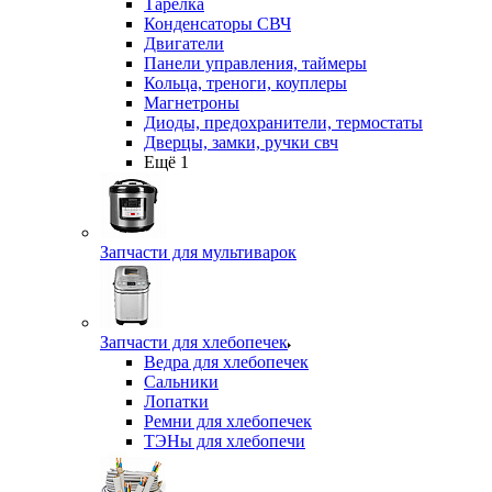
Тарелка
Конденсаторы СВЧ
Двигатели
Панели управления, таймеры
Кольца, треноги, коуплеры
Магнетроны
Диоды, предохранители, термостаты
Дверцы, замки, ручки свч
Ещё 1
Запчасти для мультиварок
Запчасти для хлебопечек
Ведра для хлебопечек
Сальники
Лопатки
Ремни для хлебопечек
ТЭНы для хлебопечи