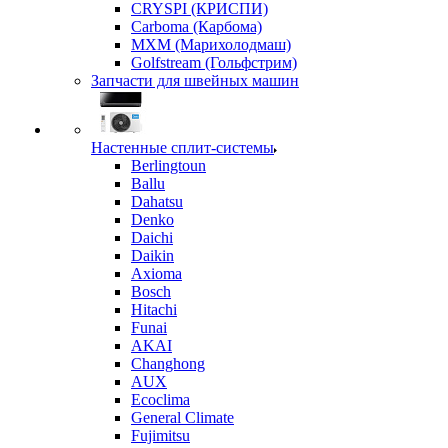
CRYSPI (КРИСПИ)
Carboma (Карбома)
MXM (Марихолодмаш)
Golfstream (Гольфстрим)
Запчасти для швейных машин
Настенные сплит-системы
Berlingtoun
Ballu
Dahatsu
Denko
Daichi
Daikin
Axioma
Bosch
Hitachi
Funai
AKAI
Changhong
AUX
Ecoclima
General Climate
Fujimitsu