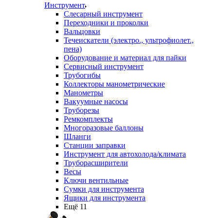
Инструмент
Слесарный инструмент
Переходники и проколки
Вальцовки
Течеискатели (электро., ультрофиолет.,
пена)
Оборудование и материал для пайки
Сервисный инструмент
Трубогибы
Коллекторы манометрические
Манометры
Вакуумные насосы
Труборезы
Ремкомплекты
Многоразовые баллоны
Шланги
Станции заправки
Инструмент для автохолода/климата
Труборасширители
Весы
Ключи вентильные
Сумки для инструмента
Ящики для инструмента
Ещё 11