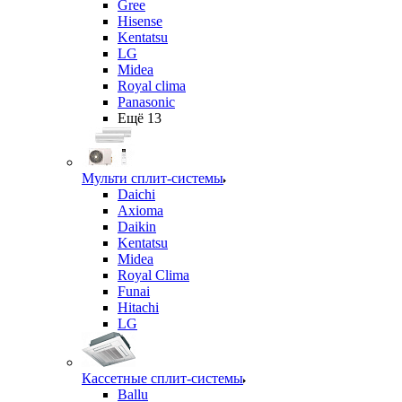
Gree
Hisense
Kentatsu
LG
Midea
Royal clima
Panasonic
Ещё 13
Мульти сплит-системы
Daichi
Axioma
Daikin
Kentatsu
Midea
Royal Clima
Funai
Hitachi
LG
Кассетные сплит-системы
Ballu