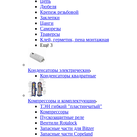
Цепь
Дюбеля
Крепеж резьбовой
Заклепки
Цанги
Саморезы
Траверсы
Клей, герметик, пена монтажная
Ещё 3
Конденсаторы электрические
Конденсаторы квадратные
Компрессоры и комплектующие
ТЭН гибкий "пластинчатый"
Компрессоры
Пускозащитные реле
Вентили Rotalock
Запасные части для Bitzer
Запасные части Copeland