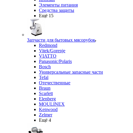
Элементы питания
Средства защиты
Ещё 15
Запчасти для бытовых мясорубок
Redmond
Vitek/Gorenje
VIATTO
Panasonic/Polaris
Bosch
Универсальные запасные части
Tefal
Отечественные
Braun
Scarlett
Elenberg
MOULINEX
Kenwood
Zelmer
Ещё 4