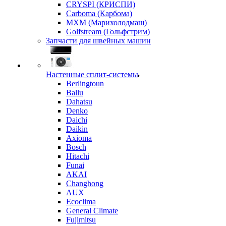
CRYSPI (КРИСПИ)
Carboma (Карбома)
MXM (Марихолодмаш)
Golfstream (Гольфстрим)
Запчасти для швейных машин
Настенные сплит-системы
Berlingtoun
Ballu
Dahatsu
Denko
Daichi
Daikin
Axioma
Bosch
Hitachi
Funai
AKAI
Changhong
AUX
Ecoclima
General Climate
Fujimitsu