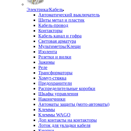
Электрика/Кабель
Автоматический выключатель
Щиты метал и пластик
Кабель-провод
Контакторы
Кабель канал и гофра
Световая арматура
Мультиметры/Клещи
Изолента
Розетки и вилки
Зажимы
Реле
Трансформаторы
Хомут-стяжка
Предохранители
Распределительные коробки
Шкафы управления
Наконечники
Автоматы защиты (мото-автоматы)
Клеммы
Клеммы WAGO
Доп контакты на контакторы
Лоток для укладки кабеля
Кнопки