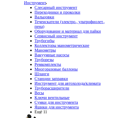
Инструмент
Слесарный инструмент
Переходники и проколки
Вальцовки
Течеискатели (электро., ультрофиолет.,
пена)
Оборудование и материал для пайки
Сервисный инструмент
Трубогибы
Коллекторы манометрические
Манометры
Вакуумные насосы
Труборезы
Ремкомплекты
Многоразовые баллоны
Шланги
Станции заправки
Инструмент для автохолода/климата
Труборасширители
Весы
Ключи вентильные
Сумки для инструмента
Ящики для инструмента
Ещё 11