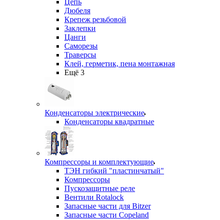
Цепь
Дюбеля
Крепеж резьбовой
Заклепки
Цанги
Саморезы
Траверсы
Клей, герметик, пена монтажная
Ещё 3
Конденсаторы электрические
Конденсаторы квадратные
Компрессоры и комплектующие
ТЭН гибкий "пластинчатый"
Компрессоры
Пускозащитные реле
Вентили Rotalock
Запасные части для Bitzer
Запасные части Copeland