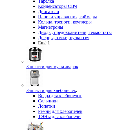
Тарелка
Конденсаторы СВЧ
Двигатели
Панели управления, таймеры
Кольца, треноги, коуплеры
Магнетроны
Диоды, предохранители, термостаты
Дверцы, замки, ручки свч
Ещё 1
Запчасти для мультиварок
Запчасти для хлебопечек
Ведра для хлебопечек
Сальники
Лопатки
Ремни для хлебопечек
ТЭНы для хлебопечи