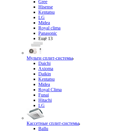
Gree
Hisense
Kentatsu
LG
Midea
Royal clima
Panasonic
Ещё 13
Мульти сплит-системы
Daichi
Axioma
Daikin
Kentatsu
Midea
Royal Clima
Funai
Hitachi
LG
Кассетные сплит-системы
Ballu