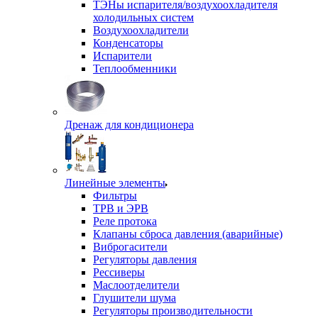
ТЭНы испарителя/воздухоохладителя
холодильных систем
Воздухоохладители
Конденсаторы
Испарители
Теплообменники
Дренаж для кондиционера
Линейные элементы
Фильтры
ТРВ и ЭРВ
Реле протока
Клапаны сброса давления (аварийные)
Виброгасители
Регуляторы давления
Рессиверы
Маслоотделители
Глушители шума
Регуляторы производительности