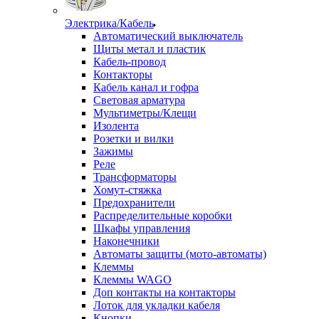
Электрика/Кабель
Автоматический выключатель
Щиты метал и пластик
Кабель-провод
Контакторы
Кабель канал и гофра
Световая арматура
Мультиметры/Клещи
Изолента
Розетки и вилки
Зажимы
Реле
Трансформаторы
Хомут-стяжка
Предохранители
Распределительные коробки
Шкафы управления
Наконечники
Автоматы защиты (мото-автоматы)
Клеммы
Клеммы WAGO
Доп контакты на контакторы
Лоток для укладки кабеля
Кнопки