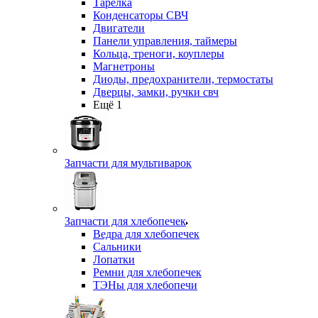
Тарелка
Конденсаторы СВЧ
Двигатели
Панели управления, таймеры
Кольца, треноги, коуплеры
Магнетроны
Диоды, предохранители, термостаты
Дверцы, замки, ручки свч
Ещё 1
Запчасти для мультиварок
Запчасти для хлебопечек
Ведра для хлебопечек
Сальники
Лопатки
Ремни для хлебопечек
ТЭНы для хлебопечи