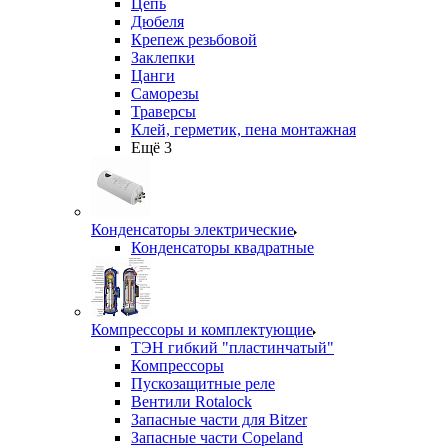
Цепь
Дюбеля
Крепеж резьбовой
Заклепки
Цанги
Саморезы
Траверсы
Клей, герметик, пена монтажная
Ещё 3
Конденсаторы электрические
Конденсаторы квадратные
Компрессоры и комплектующие
ТЭН гибкий "пластинчатый"
Компрессоры
Пускозащитные реле
Вентили Rotalock
Запасные части для Bitzer
Запасные части Copeland