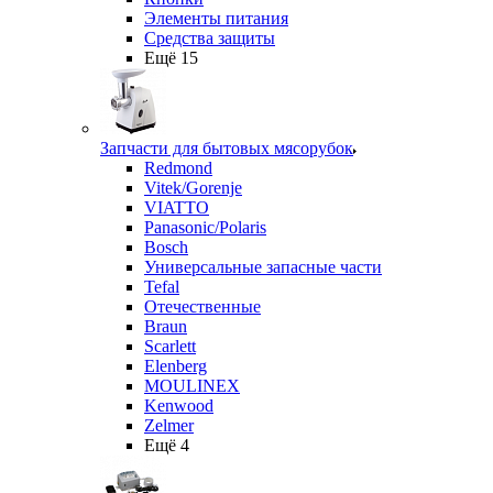
Элементы питания
Средства защиты
Ещё 15
Запчасти для бытовых мясорубок
Redmond
Vitek/Gorenje
VIATTO
Panasonic/Polaris
Bosch
Универсальные запасные части
Tefal
Отечественные
Braun
Scarlett
Elenberg
MOULINEX
Kenwood
Zelmer
Ещё 4