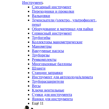
Инструмент
Слесарный инструмент
Переходники и проколки
Вальцовки
Течеискатели (электро., ультрофиолет.,
пена)
Оборудование и материал для пайки
Сервисный инструмент
Трубогибы
Коллекторы манометрические
Манометры
Вакуумные насосы
Труборезы
Ремкомплекты
Многоразовые баллоны
Шланги
Станции заправки
Инструмент для автохолода/климата
Труборасширители
Весы
Ключи вентильные
Сумки для инструмента
Ящики для инструмента
Ещё 11