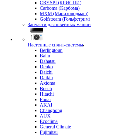
CRYSPI (КРИСПИ)
Carboma (Карбома)
MXM (Марихолодмаш)
Golfstream (Гольфстрим)
Запчасти для швейных машин
Настенные сплит-системы
Berlingtoun
Ballu
Dahatsu
Denko
Daichi
Daikin
Axioma
Bosch
Hitachi
Funai
AKAI
Changhong
AUX
Ecoclima
General Climate
Fujimitsu