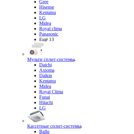
Gree
Hisense
Kentatsu
LG
Midea
Royal clima
Panasonic
Ещё 13
Мульти сплит-системы
Daichi
Axioma
Daikin
Kentatsu
Midea
Royal Clima
Funai
Hitachi
LG
Кассетные сплит-системы
Ballu