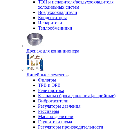
ТЭНы испарителя/воздухоохладителя
холодильных систем
Воздухоохладители
Конденсаторы
Испарители
Теплообменники
Дренаж для кондиционера
Линейные элементы
Фильтры
ТРВ и ЭРВ
Реле протока
Клапаны сброса давления (аварийные)
Виброгасители
Регуляторы давления
Рессиверы
Маслоотделители
Глушители шума
Регуляторы производительности