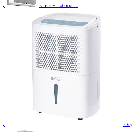
Системы обогрева
Осу