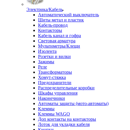
Электрика/Кабель
Автоматический выключатель
Щиты метал и пластик
Кабель-провод
Контакторы
Кабель канал и гофра
Световая арматура
Мультиметры/Клещи
Изолента
Розетки и вилки
Зажимы
Реле
Трансформаторы
Хомут-стяжка
Предохранители
Распределительные коробки
Шкафы управления
Наконечники
Автоматы защиты (мото-автоматы)
Клеммы
Клеммы WAGO
Доп контакты на контакторы
Лоток для укладки кабеля
Кнопки