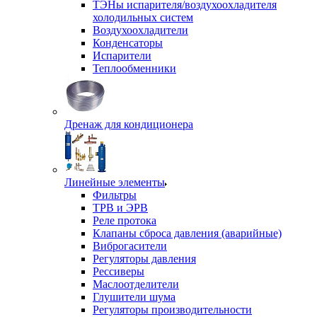
ТЭНы испарителя/воздухоохладителя
холодильных систем
Воздухоохладители
Конденсаторы
Испарители
Теплообменники
Дренаж для кондиционера
Линейные элементы
Фильтры
ТРВ и ЭРВ
Реле протока
Клапаны сброса давления (аварийные)
Виброгасители
Регуляторы давления
Рессиверы
Маслоотделители
Глушители шума
Регуляторы производительности