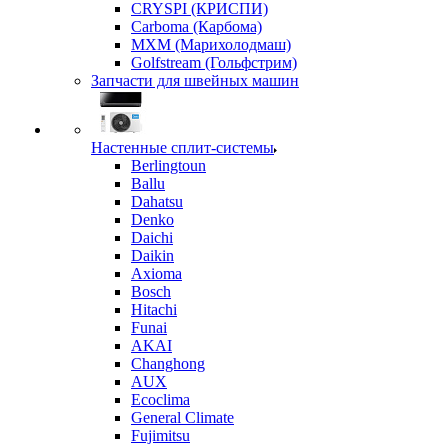
CRYSPI (КРИСПИ)
Carboma (Карбома)
MXM (Марихолодмаш)
Golfstream (Гольфстрим)
Запчасти для швейных машин
Настенные сплит-системы
Berlingtoun
Ballu
Dahatsu
Denko
Daichi
Daikin
Axioma
Bosch
Hitachi
Funai
AKAI
Changhong
AUX
Ecoclima
General Climate
Fujimitsu