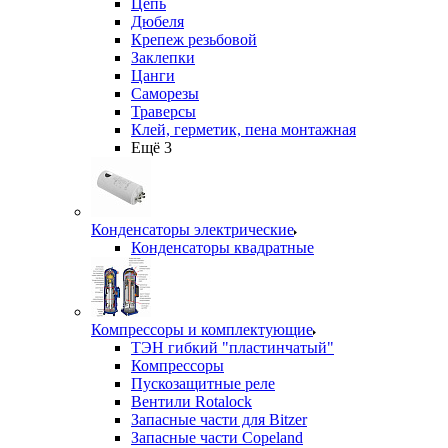
Цепь
Дюбеля
Крепеж резьбовой
Заклепки
Цанги
Саморезы
Траверсы
Клей, герметик, пена монтажная
Ещё 3
Конденсаторы электрические
Конденсаторы квадратные
Компрессоры и комплектующие
ТЭН гибкий "пластинчатый"
Компрессоры
Пускозащитные реле
Вентили Rotalock
Запасные части для Bitzer
Запасные части Copeland