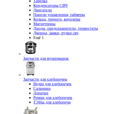
Тарелка
Конденсаторы СВЧ
Двигатели
Панели управления, таймеры
Кольца, треноги, коуплеры
Магнетроны
Диоды, предохранители, термостаты
Дверцы, замки, ручки свч
Ещё 1
Запчасти для мультиварок
Запчасти для хлебопечек
Ведра для хлебопечек
Сальники
Лопатки
Ремни для хлебопечек
ТЭНы для хлебопечи