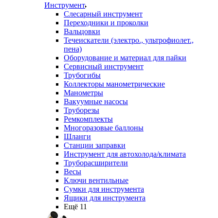
Инструмент
Слесарный инструмент
Переходники и проколки
Вальцовки
Течеискатели (электро., ультрофиолет.,
пена)
Оборудование и материал для пайки
Сервисный инструмент
Трубогибы
Коллекторы манометрические
Манометры
Вакуумные насосы
Труборезы
Ремкомплекты
Многоразовые баллоны
Шланги
Станции заправки
Инструмент для автохолода/климата
Труборасширители
Весы
Ключи вентильные
Сумки для инструмента
Ящики для инструмента
Ещё 11