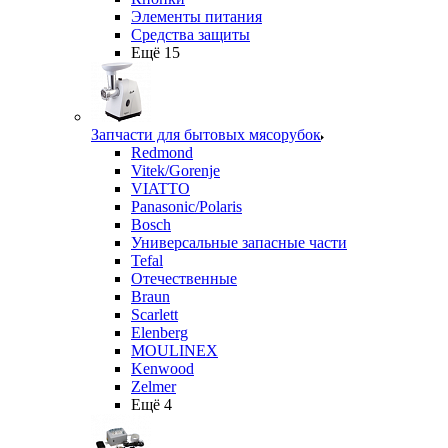
Элементы питания
Средства защиты
Ещё 15
Запчасти для бытовых мясорубок
Redmond
Vitek/Gorenje
VIATTO
Panasonic/Polaris
Bosch
Универсальные запасные части
Tefal
Отечественные
Braun
Scarlett
Elenberg
MOULINEX
Kenwood
Zelmer
Ещё 4