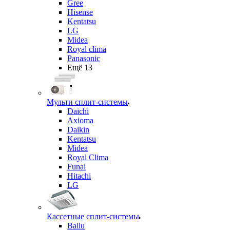
Gree
Hisense
Kentatsu
LG
Midea
Royal clima
Panasonic
Ещё 13
Мульти сплит-системы
Daichi
Axioma
Daikin
Kentatsu
Midea
Royal Clima
Funai
Hitachi
LG
Кассетные сплит-системы
Ballu