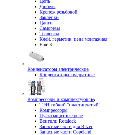
Цепь
Дюбеля
Крепеж резьбовой
Заклепки
Цанги
Саморезы
Траверсы
Клей, герметик, пена монтажная
Ещё 3
Конденсаторы электрические
Конденсаторы квадратные
Компрессоры и комплектующие
ТЭН гибкий "пластинчатый"
Компрессоры
Пускозащитные реле
Вентили Rotalock
Запасные части для Bitzer
Запасные части Copeland