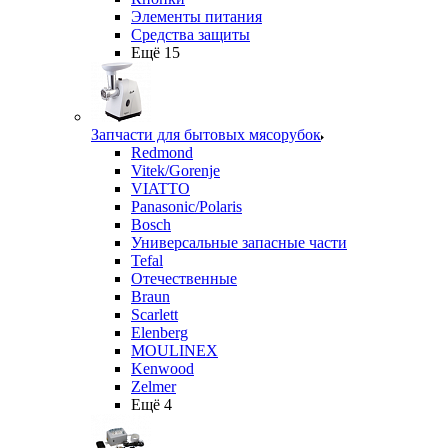
Элементы питания
Средства защиты
Ещё 15
Запчасти для бытовых мясорубок
Redmond
Vitek/Gorenje
VIATTO
Panasonic/Polaris
Bosch
Универсальные запасные части
Tefal
Отечественные
Braun
Scarlett
Elenberg
MOULINEX
Kenwood
Zelmer
Ещё 4