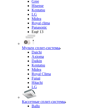
Gree
Hisense
Kentatsu
LG
Midea
Royal clima
Panasonic
Ещё 13
Мульти сплит-системы
Daichi
Axioma
Daikin
Kentatsu
Midea
Royal Clima
Funai
Hitachi
LG
Кассетные сплит-системы
Ballu