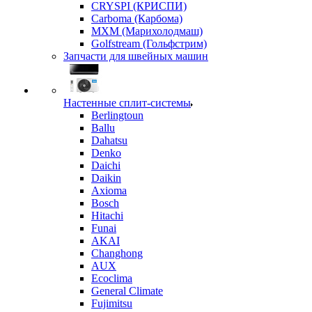
CRYSPI (КРИСПИ)
Carboma (Карбома)
MXM (Марихолодмаш)
Golfstream (Гольфстрим)
Запчасти для швейных машин
Настенные сплит-системы
Berlingtoun
Ballu
Dahatsu
Denko
Daichi
Daikin
Axioma
Bosch
Hitachi
Funai
AKAI
Changhong
AUX
Ecoclima
General Climate
Fujimitsu