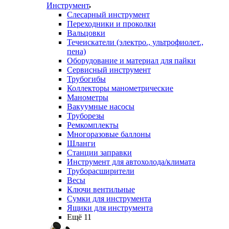
Инструмент
Слесарный инструмент
Переходники и проколки
Вальцовки
Течеискатели (электро., ультрофиолет.,
пена)
Оборудование и материал для пайки
Сервисный инструмент
Трубогибы
Коллекторы манометрические
Манометры
Вакуумные насосы
Труборезы
Ремкомплекты
Многоразовые баллоны
Шланги
Станции заправки
Инструмент для автохолода/климата
Труборасширители
Весы
Ключи вентильные
Сумки для инструмента
Ящики для инструмента
Ещё 11