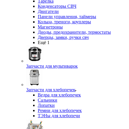
Тарелка
Конденсаторы СВЧ
Двигатели
Панели управления, таймеры
Кольца, треноги, коуплеры
Магнетроны
Диоды, предохранители, термостаты
Дверцы, замки, ручки свч
Ещё 1
Запчасти для мультиварок
Запчасти для хлебопечек
Ведра для хлебопечек
Сальники
Лопатки
Ремни для хлебопечек
ТЭНы для хлебопечи