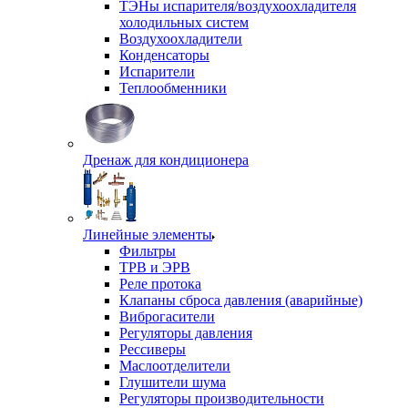
ТЭНы испарителя/воздухоохладителя
холодильных систем
Воздухоохладители
Конденсаторы
Испарители
Теплообменники
Дренаж для кондиционера
Линейные элементы
Фильтры
ТРВ и ЭРВ
Реле протока
Клапаны сброса давления (аварийные)
Виброгасители
Регуляторы давления
Рессиверы
Маслоотделители
Глушители шума
Регуляторы производительности