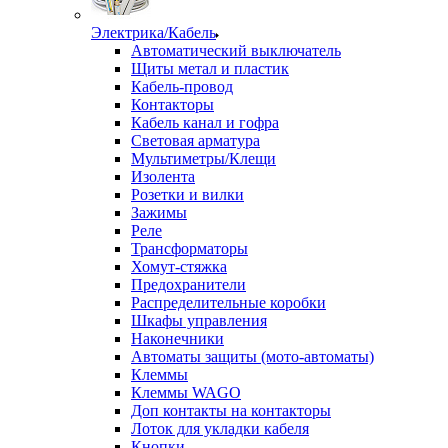
Электрика/Кабель
Автоматический выключатель
Щиты метал и пластик
Кабель-провод
Контакторы
Кабель канал и гофра
Световая арматура
Мультиметры/Клещи
Изолента
Розетки и вилки
Зажимы
Реле
Трансформаторы
Хомут-стяжка
Предохранители
Распределительные коробки
Шкафы управления
Наконечники
Автоматы защиты (мото-автоматы)
Клеммы
Клеммы WAGO
Доп контакты на контакторы
Лоток для укладки кабеля
Кнопки