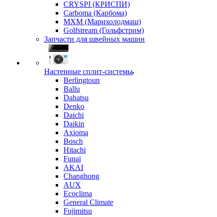
CRYSPI (КРИСПИ)
Carboma (Карбома)
MXM (Марихолодмаш)
Golfstream (Гольфстрим)
Запчасти для швейных машин
Настенные сплит-системы
Berlingtoun
Ballu
Dahatsu
Denko
Daichi
Daikin
Axioma
Bosch
Hitachi
Funai
AKAI
Changhong
AUX
Ecoclima
General Climate
Fujimitsu