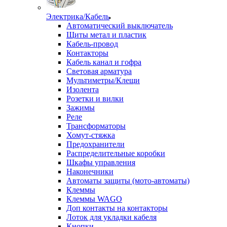
Электрика/Кабель
Автоматический выключатель
Щиты метал и пластик
Кабель-провод
Контакторы
Кабель канал и гофра
Световая арматура
Мультиметры/Клещи
Изолента
Розетки и вилки
Зажимы
Реле
Трансформаторы
Хомут-стяжка
Предохранители
Распределительные коробки
Шкафы управления
Наконечники
Автоматы защиты (мото-автоматы)
Клеммы
Клеммы WAGO
Доп контакты на контакторы
Лоток для укладки кабеля
Кнопки