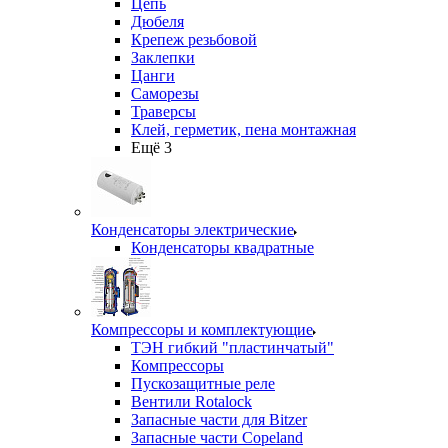
Цепь
Дюбеля
Крепеж резьбовой
Заклепки
Цанги
Саморезы
Траверсы
Клей, герметик, пена монтажная
Ещё 3
Конденсаторы электрические
Конденсаторы квадратные
Компрессоры и комплектующие
ТЭН гибкий "пластинчатый"
Компрессоры
Пускозащитные реле
Вентили Rotalock
Запасные части для Bitzer
Запасные части Copeland