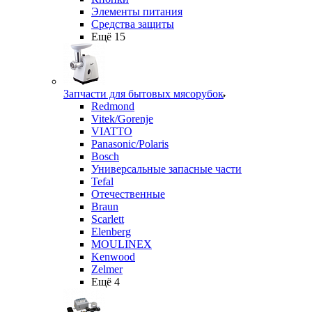
Элементы питания
Средства защиты
Ещё 15
Запчасти для бытовых мясорубок
Redmond
Vitek/Gorenje
VIATTO
Panasonic/Polaris
Bosch
Универсальные запасные части
Tefal
Отечественные
Braun
Scarlett
Elenberg
MOULINEX
Kenwood
Zelmer
Ещё 4