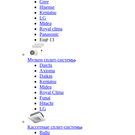
Gree
Hisense
Kentatsu
LG
Midea
Royal clima
Panasonic
Ещё 13
Мульти сплит-системы
Daichi
Axioma
Daikin
Kentatsu
Midea
Royal Clima
Funai
Hitachi
LG
Кассетные сплит-системы
Ballu