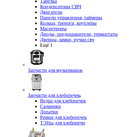
Тарелка
Конденсаторы СВЧ
Двигатели
Панели управления, таймеры
Кольца, треноги, коуплеры
Магнетроны
Диоды, предохранители, термостаты
Дверцы, замки, ручки свч
Ещё 1
Запчасти для мультиварок
Запчасти для хлебопечек
Ведра для хлебопечек
Сальники
Лопатки
Ремни для хлебопечек
ТЭНы для хлебопечи