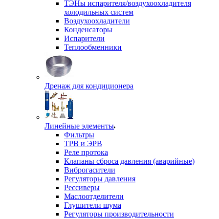
ТЭНы испарителя/воздухоохладителя
холодильных систем
Воздухоохладители
Конденсаторы
Испарители
Теплообменники
Дренаж для кондиционера
Линейные элементы
Фильтры
ТРВ и ЭРВ
Реле протока
Клапаны сброса давления (аварийные)
Виброгасители
Регуляторы давления
Рессиверы
Маслоотделители
Глушители шума
Регуляторы производительности