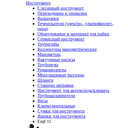
Инструмент
Слесарный инструмент
Переходники и проколки
Вальцовки
Течеискатели (электро., ультрофиолет.,
пена)
Оборудование и материал для пайки
Сервисный инструмент
Трубогибы
Коллекторы манометрические
Манометры
Вакуумные насосы
Труборезы
Ремкомплекты
Многоразовые баллоны
Шланги
Станции заправки
Инструмент для автохолода/климата
Труборасширители
Весы
Ключи вентильные
Сумки для инструмента
Ящики для инструмента
Ещё 11