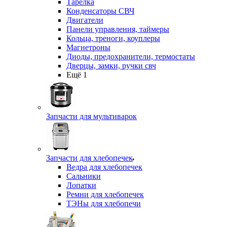
Тарелка
Конденсаторы СВЧ
Двигатели
Панели управления, таймеры
Кольца, треноги, коуплеры
Магнетроны
Диоды, предохранители, термостаты
Дверцы, замки, ручки свч
Ещё 1
Запчасти для мультиварок
Запчасти для хлебопечек
Ведра для хлебопечек
Сальники
Лопатки
Ремни для хлебопечек
ТЭНы для хлебопечи