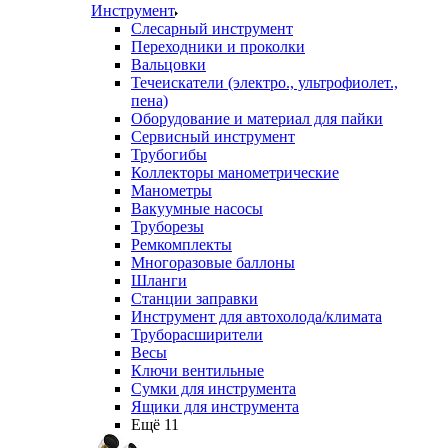
Инструмент
Слесарный инструмент
Переходники и проколки
Вальцовки
Течеискатели (электро., ультрофиолет.,
пена)
Оборудование и материал для пайки
Сервисный инструмент
Трубогибы
Коллекторы манометрические
Манометры
Вакуумные насосы
Труборезы
Ремкомплекты
Многоразовые баллоны
Шланги
Станции заправки
Инструмент для автохолода/климата
Труборасширители
Весы
Ключи вентильные
Сумки для инструмента
Ящики для инструмента
Ещё 11