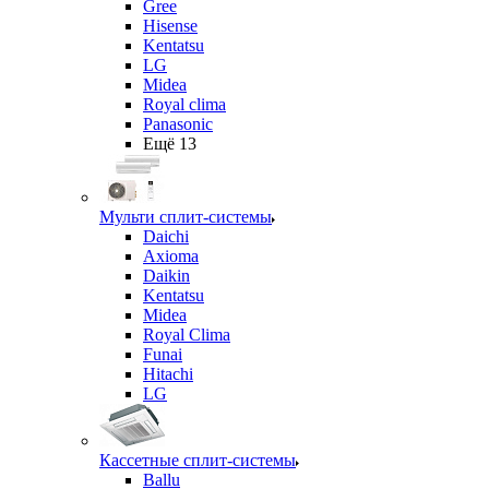
Gree
Hisense
Kentatsu
LG
Midea
Royal clima
Panasonic
Ещё 13
Мульти сплит-системы
Daichi
Axioma
Daikin
Kentatsu
Midea
Royal Clima
Funai
Hitachi
LG
Кассетные сплит-системы
Ballu