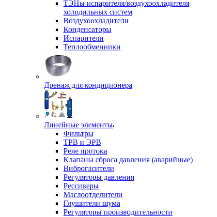
ТЭНы испарителя/воздухоохладителя
холодильных систем
Воздухоохладители
Конденсаторы
Испарители
Теплообменники
Дренаж для кондиционера
Линейные элементы
Фильтры
ТРВ и ЭРВ
Реле протока
Клапаны сброса давления (аварийные)
Виброгасители
Регуляторы давления
Рессиверы
Маслоотделители
Глушители шума
Регуляторы производительности