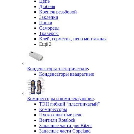
Цепь
Дюбеля
Крепеж резьбовой
Заклепки
Цанги
Саморезы
Траверсы
Клей, герметик, пена монтажная
Ещё 3
Конденсаторы электрические
Конденсаторы квадратные
Компрессоры и комплектующие
ТЭН гибкий "пластинчатый"
Компрессоры
Пускозащитные реле
Вентили Rotalock
Запасные части для Bitzer
Запасные части Copeland