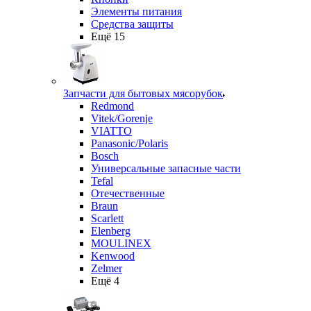
Элементы питания
Средства защиты
Ещё 15
Запчасти для бытовых мясорубок
Redmond
Vitek/Gorenje
VIATTO
Panasonic/Polaris
Bosch
Универсальные запасные части
Tefal
Отечественные
Braun
Scarlett
Elenberg
MOULINEX
Kenwood
Zelmer
Ещё 4