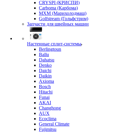
CRYSPI (КРИСПИ)
Carboma (Карбома)
MXM (Марихолодмаш)
Golfstream (Гольфстрим)
Запчасти для швейных машин
Настенные сплит-системы
Berlingtoun
Ballu
Dahatsu
Denko
Daichi
Daikin
Axioma
Bosch
Hitachi
Funai
AKAI
Changhong
AUX
Ecoclima
General Climate
Fujimitsu