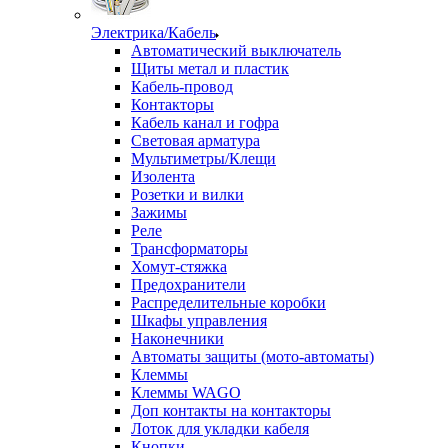
Электрика/Кабель
Автоматический выключатель
Щиты метал и пластик
Кабель-провод
Контакторы
Кабель канал и гофра
Световая арматура
Мультиметры/Клещи
Изолента
Розетки и вилки
Зажимы
Реле
Трансформаторы
Хомут-стяжка
Предохранители
Распределительные коробки
Шкафы управления
Наконечники
Автоматы защиты (мото-автоматы)
Клеммы
Клеммы WAGO
Доп контакты на контакторы
Лоток для укладки кабеля
Кнопки