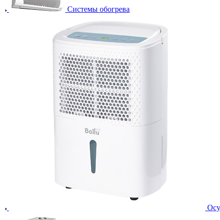
Системы обогрева
Осу