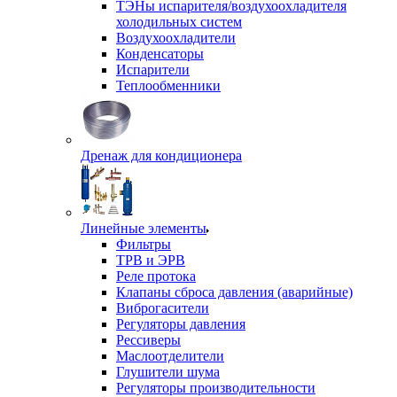
ТЭНы испарителя/воздухоохладителя
холодильных систем
Воздухоохладители
Конденсаторы
Испарители
Теплообменники
Дренаж для кондиционера
Линейные элементы
Фильтры
ТРВ и ЭРВ
Реле протока
Клапаны сброса давления (аварийные)
Виброгасители
Регуляторы давления
Рессиверы
Маслоотделители
Глушители шума
Регуляторы производительности