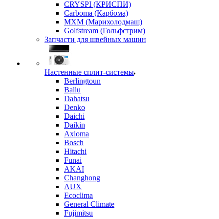
CRYSPI (КРИСПИ)
Carboma (Карбома)
MXM (Марихолодмаш)
Golfstream (Гольфстрим)
Запчасти для швейных машин
Настенные сплит-системы
Berlingtoun
Ballu
Dahatsu
Denko
Daichi
Daikin
Axioma
Bosch
Hitachi
Funai
AKAI
Changhong
AUX
Ecoclima
General Climate
Fujimitsu