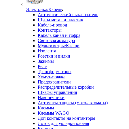
Электрика/Кабель
Автоматический выключатель
Щиты метал и пластик
Кабель-провод
Контакторы
Кабель канал и гофра
Световая арматура
Мультиметры/Клещи
Изолента
Розетки и вилки
Зажимы
Реле
Трансформаторы
Хомут-стяжка
Предохранители
Распределительные коробки
Шкафы управления
Наконечники
Автоматы защиты (мото-автоматы)
Клеммы
Клеммы WAGO
Доп контакты на контакторы
Лоток для укладки кабеля
Кнопки