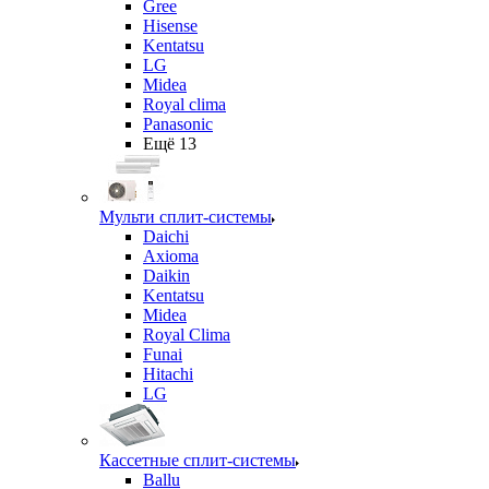
Gree
Hisense
Kentatsu
LG
Midea
Royal clima
Panasonic
Ещё 13
Мульти сплит-системы
Daichi
Axioma
Daikin
Kentatsu
Midea
Royal Clima
Funai
Hitachi
LG
Кассетные сплит-системы
Ballu