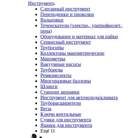
Инструмент
Слесарный инструмент
Переходники и проколки
Вальцовки
Течеискатели (электро., ультрофиолет.,
пена)
Оборудование и материал для пайки
Сервисный инструмент
Трубогибы
Коллекторы манометрические
Манометры
Вакуумные насосы
Труборезы
Ремкомплекты
Многоразовые баллоны
Шланги
Станции заправки
Инструмент для автохолода/климата
Труборасширители
Весы
Ключи вентильные
Сумки для инструмента
Ящики для инструмента
Ещё 11