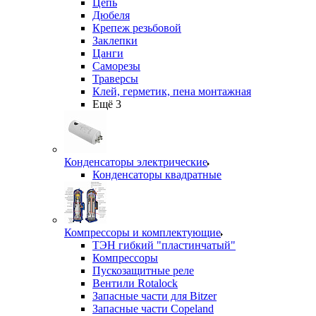
Цепь
Дюбеля
Крепеж резьбовой
Заклепки
Цанги
Саморезы
Траверсы
Клей, герметик, пена монтажная
Ещё 3
Конденсаторы электрические
Конденсаторы квадратные
Компрессоры и комплектующие
ТЭН гибкий "пластинчатый"
Компрессоры
Пускозащитные реле
Вентили Rotalock
Запасные части для Bitzer
Запасные части Copeland