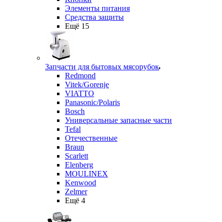
Элементы питания
Средства защиты
Ещё 15
Запчасти для бытовых мясорубок
Redmond
Vitek/Gorenje
VIATTO
Panasonic/Polaris
Bosch
Универсальные запасные части
Tefal
Отечественные
Braun
Scarlett
Elenberg
MOULINEX
Kenwood
Zelmer
Ещё 4