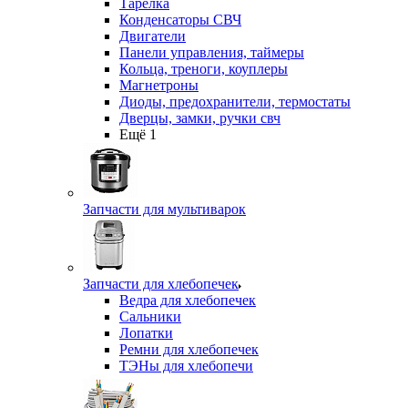
Тарелка
Конденсаторы СВЧ
Двигатели
Панели управления, таймеры
Кольца, треноги, коуплеры
Магнетроны
Диоды, предохранители, термостаты
Дверцы, замки, ручки свч
Ещё 1
Запчасти для мультиварок
Запчасти для хлебопечек
Ведра для хлебопечек
Сальники
Лопатки
Ремни для хлебопечек
ТЭНы для хлебопечи