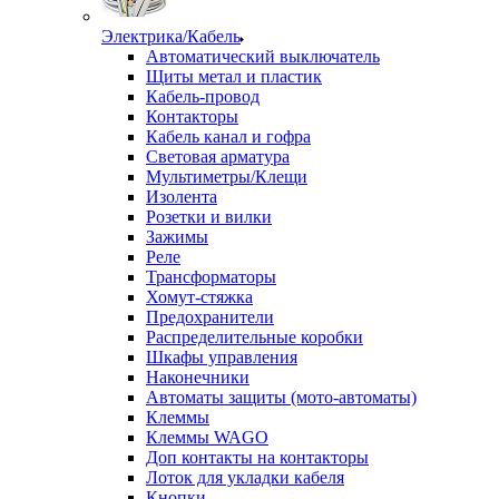
Электрика/Кабель
Автоматический выключатель
Щиты метал и пластик
Кабель-провод
Контакторы
Кабель канал и гофра
Световая арматура
Мультиметры/Клещи
Изолента
Розетки и вилки
Зажимы
Реле
Трансформаторы
Хомут-стяжка
Предохранители
Распределительные коробки
Шкафы управления
Наконечники
Автоматы защиты (мото-автоматы)
Клеммы
Клеммы WAGO
Доп контакты на контакторы
Лоток для укладки кабеля
Кнопки