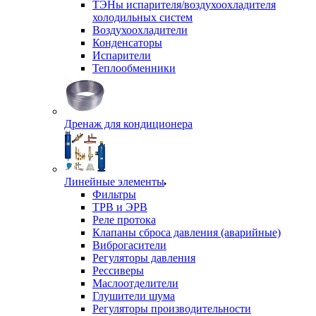
ТЭНы испарителя/воздухоохладителя
холодильных систем
Воздухоохладители
Конденсаторы
Испарители
Теплообменники
Дренаж для кондиционера
Линейные элементы
Фильтры
ТРВ и ЭРВ
Реле протока
Клапаны сброса давления (аварийные)
Виброгасители
Регуляторы давления
Рессиверы
Маслоотделители
Глушители шума
Регуляторы производительности