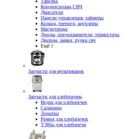
Тарелка
Конденсаторы СВЧ
Двигатели
Панели управления, таймеры
Кольца, треноги, коуплеры
Магнетроны
Диоды, предохранители, термостаты
Дверцы, замки, ручки свч
Ещё 1
Запчасти для мультиварок
Запчасти для хлебопечек
Ведра для хлебопечек
Сальники
Лопатки
Ремни для хлебопечек
ТЭНы для хлебопечи