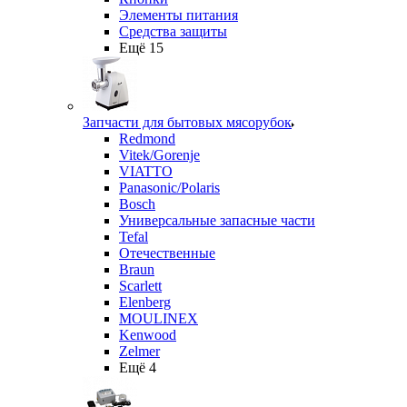
Элементы питания
Средства защиты
Ещё 15
Запчасти для бытовых мясорубок
Redmond
Vitek/Gorenje
VIATTO
Panasonic/Polaris
Bosch
Универсальные запасные части
Tefal
Отечественные
Braun
Scarlett
Elenberg
MOULINEX
Kenwood
Zelmer
Ещё 4