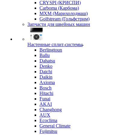
CRYSPI (КРИСПИ)
Carboma (Карбома)
MXM (Марихолодмаш)
Golfstream (Гольфстрим)
Запчасти для швейных машин
Настенные сплит-системы
Berlingtoun
Ballu
Dahatsu
Denko
Daichi
Daikin
Axioma
Bosch
Hitachi
Funai
AKAI
Changhong
AUX
Ecoclima
General Climate
Fujimitsu