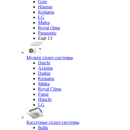
Gree
Hisense
Kentatsu
LG
Midea
Royal clima
Panasonic
Ещё 13
Мульти сплит-системы
Daichi
Axioma
Daikin
Kentatsu
Midea
Royal Clima
Funai
Hitachi
LG
Кассетные сплит-системы
Ballu