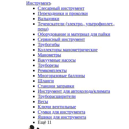
Инструмент
Слесарный инструмент
Переходники и проколки
Вальцовки
Течеискатели (электро., ультрофиолет.,
пена)
Оборудование и материал для пайки
Сервисный инструмент
Трубогибы
Коллекторы манометрические
Манометры
Вакуумные насосы
Труборезы
Ремкомплекты
Многоразовые баллоны
Шланги
Станции заправки
Инструмент для автохолода/климата
Труборасширители
Весы
Ключи вентильные
Сумки для инструмента
Ящики для инструмента
Ещё 11