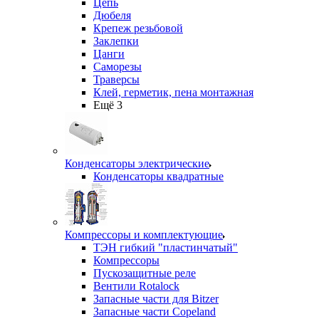
Цепь
Дюбеля
Крепеж резьбовой
Заклепки
Цанги
Саморезы
Траверсы
Клей, герметик, пена монтажная
Ещё 3
Конденсаторы электрические
Конденсаторы квадратные
Компрессоры и комплектующие
ТЭН гибкий "пластинчатый"
Компрессоры
Пускозащитные реле
Вентили Rotalock
Запасные части для Bitzer
Запасные части Copeland