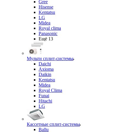
Gree
Hisense
Kentatsu
LG
Midea
Royal clima
Panasonic
Ещё 13
Мульти сплит-системы
Daichi
Axioma
Daikin
Kentatsu
Midea
Royal Clima
Funai
Hitachi
LG
Кассетные сплит-системы
Ballu