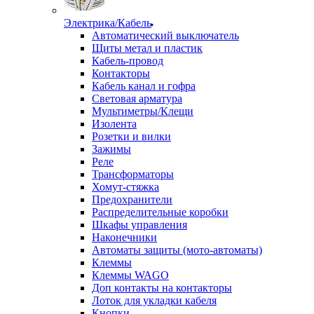
Электрика/Кабель
Автоматический выключатель
Щиты метал и пластик
Кабель-провод
Контакторы
Кабель канал и гофра
Световая арматура
Мультиметры/Клещи
Изолента
Розетки и вилки
Зажимы
Реле
Трансформаторы
Хомут-стяжка
Предохранители
Распределительные коробки
Шкафы управления
Наконечники
Автоматы защиты (мото-автоматы)
Клеммы
Клеммы WAGO
Доп контакты на контакторы
Лоток для укладки кабеля
Кнопки