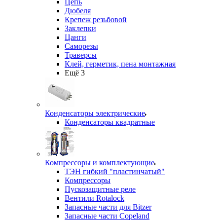
Цепь
Дюбеля
Крепеж резьбовой
Заклепки
Цанги
Саморезы
Траверсы
Клей, герметик, пена монтажная
Ещё 3
Конденсаторы электрические
Конденсаторы квадратные
Компрессоры и комплектующие
ТЭН гибкий "пластинчатый"
Компрессоры
Пускозащитные реле
Вентили Rotalock
Запасные части для Bitzer
Запасные части Copeland