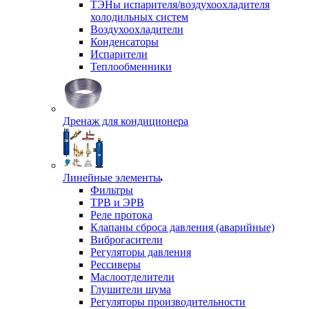
ТЭНы испарителя/воздухоохладителя
холодильных систем
Воздухоохладители
Конденсаторы
Испарители
Теплообменники
Дренаж для кондиционера
Линейные элементы
Фильтры
ТРВ и ЭРВ
Реле протока
Клапаны сброса давления (аварийные)
Виброгасители
Регуляторы давления
Рессиверы
Маслоотделители
Глушители шума
Регуляторы производительности