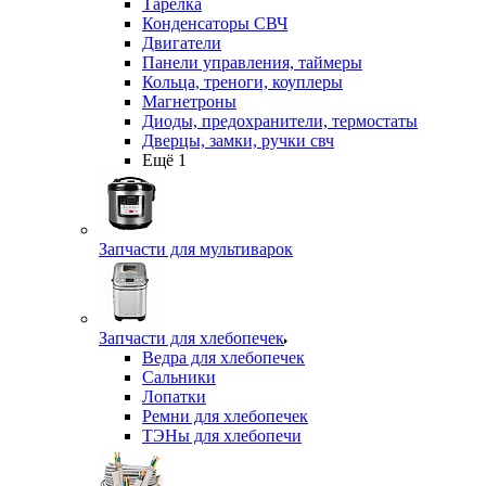
Тарелка
Конденсаторы СВЧ
Двигатели
Панели управления, таймеры
Кольца, треноги, коуплеры
Магнетроны
Диоды, предохранители, термостаты
Дверцы, замки, ручки свч
Ещё 1
Запчасти для мультиварок
Запчасти для хлебопечек
Ведра для хлебопечек
Сальники
Лопатки
Ремни для хлебопечек
ТЭНы для хлебопечи