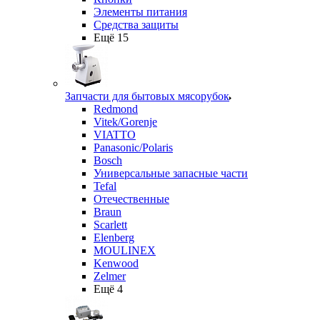
Элементы питания
Средства защиты
Ещё 15
Запчасти для бытовых мясорубок
Redmond
Vitek/Gorenje
VIATTO
Panasonic/Polaris
Bosch
Универсальные запасные части
Tefal
Отечественные
Braun
Scarlett
Elenberg
MOULINEX
Kenwood
Zelmer
Ещё 4