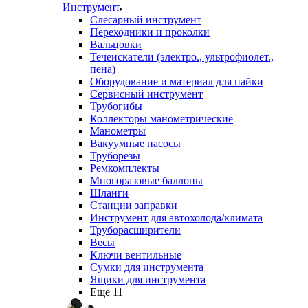
Инструмент
Слесарный инструмент
Переходники и проколки
Вальцовки
Течеискатели (электро., ультрофиолет.,
пена)
Оборудование и материал для пайки
Сервисный инструмент
Трубогибы
Коллекторы манометрические
Манометры
Вакуумные насосы
Труборезы
Ремкомплекты
Многоразовые баллоны
Шланги
Станции заправки
Инструмент для автохолода/климата
Труборасширители
Весы
Ключи вентильные
Сумки для инструмента
Ящики для инструмента
Ещё 11