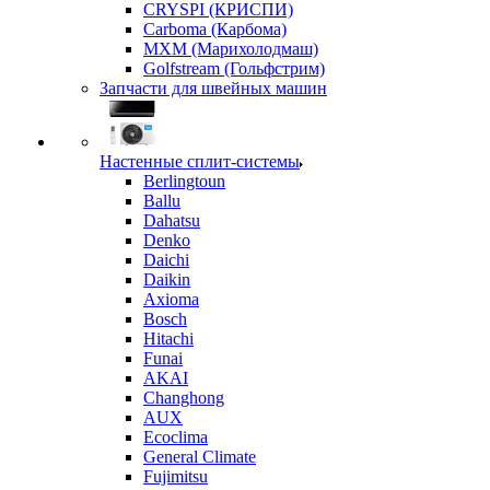
CRYSPI (КРИСПИ)
Carboma (Карбома)
MXM (Марихолодмаш)
Golfstream (Гольфстрим)
Запчасти для швейных машин
Настенные сплит-системы
Berlingtoun
Ballu
Dahatsu
Denko
Daichi
Daikin
Axioma
Bosch
Hitachi
Funai
AKAI
Changhong
AUX
Ecoclima
General Climate
Fujimitsu