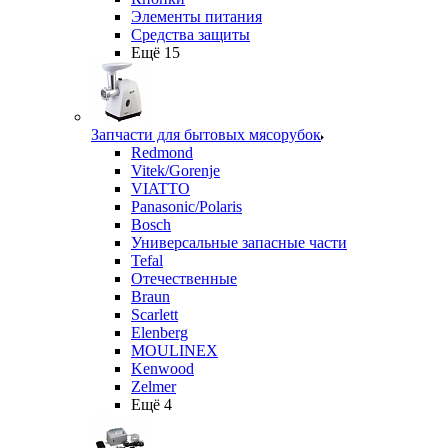
Элементы питания
Средства защиты
Ещё 15
Запчасти для бытовых мясорубок
Redmond
Vitek/Gorenje
VIATTO
Panasonic/Polaris
Bosch
Универсальные запасные части
Tefal
Отечественные
Braun
Scarlett
Elenberg
MOULINEX
Kenwood
Zelmer
Ещё 4