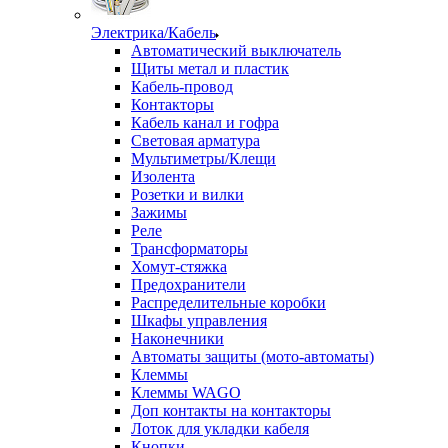
Электрика/Кабель
Автоматический выключатель
Щиты метал и пластик
Кабель-провод
Контакторы
Кабель канал и гофра
Световая арматура
Мультиметры/Клещи
Изолента
Розетки и вилки
Зажимы
Реле
Трансформаторы
Хомут-стяжка
Предохранители
Распределительные коробки
Шкафы управления
Наконечники
Автоматы защиты (мото-автоматы)
Клеммы
Клеммы WAGO
Доп контакты на контакторы
Лоток для укладки кабеля
Кнопки