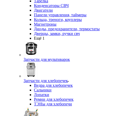
Тарелка
Конденсаторы СВЧ
Двигатели
Панели управления, таймеры
Кольца, треноги, коуплеры
Магнетроны
Диоды, предохранители, термостаты
Дверцы, замки, ручки свч
Ещё 1
Запчасти для мультиварок
Запчасти для хлебопечек
Ведра для хлебопечек
Сальники
Лопатки
Ремни для хлебопечек
ТЭНы для хлебопечи