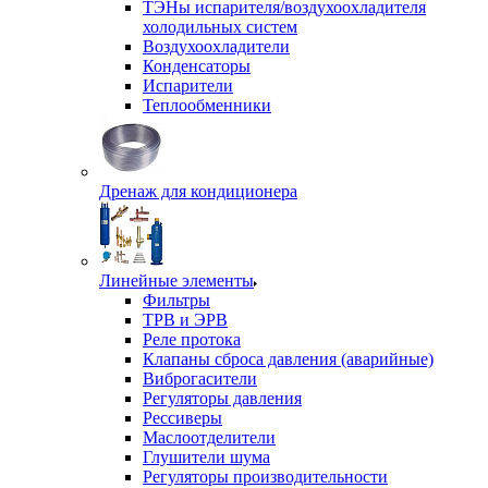
ТЭНы испарителя/воздухоохладителя
холодильных систем
Воздухоохладители
Конденсаторы
Испарители
Теплообменники
Дренаж для кондиционера
Линейные элементы
Фильтры
ТРВ и ЭРВ
Реле протока
Клапаны сброса давления (аварийные)
Виброгасители
Регуляторы давления
Рессиверы
Маслоотделители
Глушители шума
Регуляторы производительности