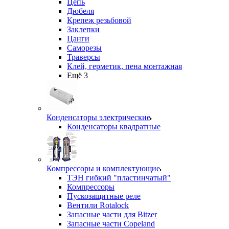
Цепь
Дюбеля
Крепеж резьбовой
Заклепки
Цанги
Саморезы
Траверсы
Клей, герметик, пена монтажная
Ещё 3
Конденсаторы электрические
Конденсаторы квадратные
Компрессоры и комплектующие
ТЭН гибкий "пластинчатый"
Компрессоры
Пускозащитные реле
Вентили Rotalock
Запасные части для Bitzer
Запасные части Copeland