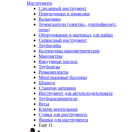
Инструмент
Слесарный инструмент
Переходники и проколки
Вальцовки
Течеискатели (электро., ультрофиолет.,
пена)
Оборудование и материал для пайки
Сервисный инструмент
Трубогибы
Коллекторы манометрические
Манометры
Вакуумные насосы
Труборезы
Ремкомплекты
Многоразовые баллоны
Шланги
Станции заправки
Инструмент для автохолода/климата
Труборасширители
Весы
Ключи вентильные
Сумки для инструмента
Ящики для инструмента
Ещё 11