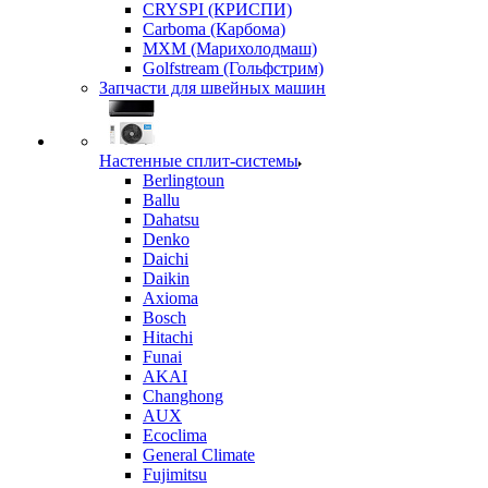
CRYSPI (КРИСПИ)
Carboma (Карбома)
MXM (Марихолодмаш)
Golfstream (Гольфстрим)
Запчасти для швейных машин
Настенные сплит-системы
Berlingtoun
Ballu
Dahatsu
Denko
Daichi
Daikin
Axioma
Bosch
Hitachi
Funai
AKAI
Changhong
AUX
Ecoclima
General Climate
Fujimitsu