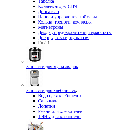
Тарелка
Конденсаторы СВЧ
Двигатели
Панели управления, таймеры
Кольца, треноги, коуплеры
Магнетроны
Диоды, предохранители, термостаты
Дверцы, замки, ручки свч
Ещё 1
Запчасти для мультиварок
Запчасти для хлебопечек
Ведра для хлебопечек
Сальники
Лопатки
Ремни для хлебопечек
ТЭНы для хлебопечи