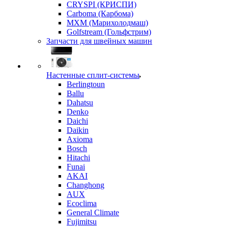
CRYSPI (КРИСПИ)
Carboma (Карбома)
MXM (Марихолодмаш)
Golfstream (Гольфстрим)
Запчасти для швейных машин
Настенные сплит-системы
Berlingtoun
Ballu
Dahatsu
Denko
Daichi
Daikin
Axioma
Bosch
Hitachi
Funai
AKAI
Changhong
AUX
Ecoclima
General Climate
Fujimitsu