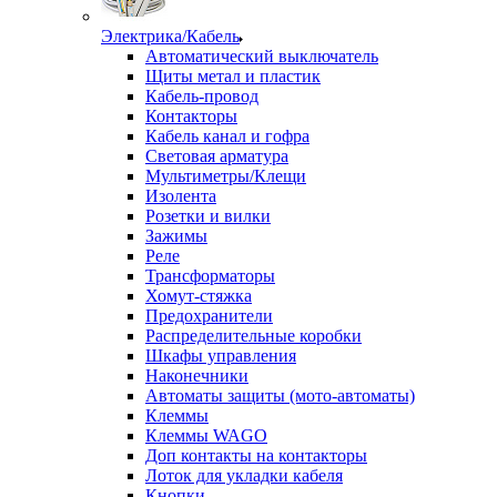
Электрика/Кабель
Автоматический выключатель
Щиты метал и пластик
Кабель-провод
Контакторы
Кабель канал и гофра
Световая арматура
Мультиметры/Клещи
Изолента
Розетки и вилки
Зажимы
Реле
Трансформаторы
Хомут-стяжка
Предохранители
Распределительные коробки
Шкафы управления
Наконечники
Автоматы защиты (мото-автоматы)
Клеммы
Клеммы WAGO
Доп контакты на контакторы
Лоток для укладки кабеля
Кнопки