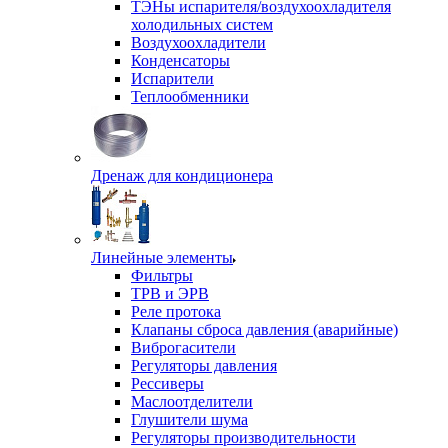
ТЭНы испарителя/воздухоохладителя
холодильных систем
Воздухоохладители
Конденсаторы
Испарители
Теплообменники
Дренаж для кондиционера
Линейные элементы
Фильтры
ТРВ и ЭРВ
Реле протока
Клапаны сброса давления (аварийные)
Виброгасители
Регуляторы давления
Рессиверы
Маслоотделители
Глушители шума
Регуляторы производительности