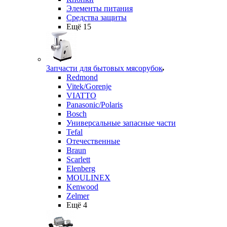
Элементы питания
Средства защиты
Ещё 15
Запчасти для бытовых мясорубок
Redmond
Vitek/Gorenje
VIATTO
Panasonic/Polaris
Bosch
Универсальные запасные части
Tefal
Отечественные
Braun
Scarlett
Elenberg
MOULINEX
Kenwood
Zelmer
Ещё 4