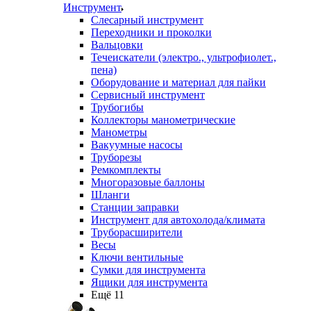
Инструмент
Слесарный инструмент
Переходники и проколки
Вальцовки
Течеискатели (электро., ультрофиолет.,
пена)
Оборудование и материал для пайки
Сервисный инструмент
Трубогибы
Коллекторы манометрические
Манометры
Вакуумные насосы
Труборезы
Ремкомплекты
Многоразовые баллоны
Шланги
Станции заправки
Инструмент для автохолода/климата
Труборасширители
Весы
Ключи вентильные
Сумки для инструмента
Ящики для инструмента
Ещё 11