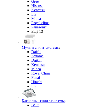
Gree
Hisense
Kentatsu
LG
Midea
Royal clima
Panasonic
Ещё 13
Мульти сплит-системы
Daichi
Axioma
Daikin
Kentatsu
Midea
Royal Clima
Funai
Hitachi
LG
Кассетные сплит-системы
Ballu