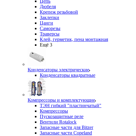
Цепь
Дюбеля
Крепеж резьбовой
Заклепки
Цанги
Саморезы
Траверсы
Клей, герметик, пена монтажная
Ещё 3
Конденсаторы электрические
Конденсаторы квадратные
Компрессоры и комплектующие
ТЭН гибкий "пластинчатый"
Компрессоры
Пускозащитные реле
Вентили Rotalock
Запасные части для Bitzer
Запасные части Copeland