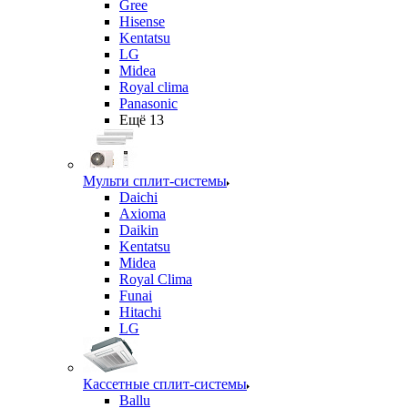
Gree
Hisense
Kentatsu
LG
Midea
Royal clima
Panasonic
Ещё 13
Мульти сплит-системы
Daichi
Axioma
Daikin
Kentatsu
Midea
Royal Clima
Funai
Hitachi
LG
Кассетные сплит-системы
Ballu