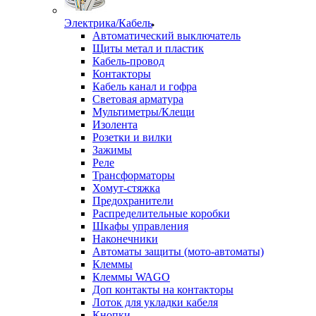
Электрика/Кабель
Автоматический выключатель
Щиты метал и пластик
Кабель-провод
Контакторы
Кабель канал и гофра
Световая арматура
Мультиметры/Клещи
Изолента
Розетки и вилки
Зажимы
Реле
Трансформаторы
Хомут-стяжка
Предохранители
Распределительные коробки
Шкафы управления
Наконечники
Автоматы защиты (мото-автоматы)
Клеммы
Клеммы WAGO
Доп контакты на контакторы
Лоток для укладки кабеля
Кнопки