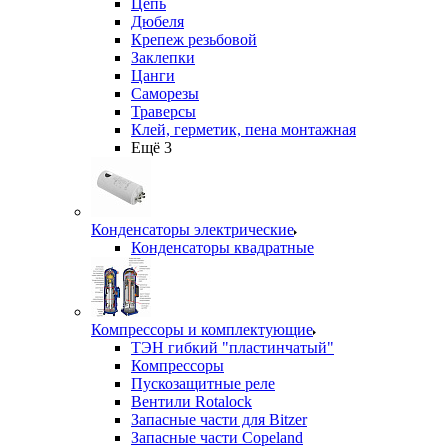
Цепь
Дюбеля
Крепеж резьбовой
Заклепки
Цанги
Саморезы
Траверсы
Клей, герметик, пена монтажная
Ещё 3
Конденсаторы электрические
Конденсаторы квадратные
Компрессоры и комплектующие
ТЭН гибкий "пластинчатый"
Компрессоры
Пускозащитные реле
Вентили Rotalock
Запасные части для Bitzer
Запасные части Copeland