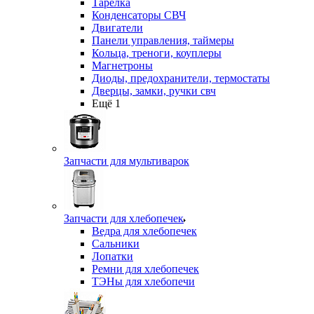
Тарелка
Конденсаторы СВЧ
Двигатели
Панели управления, таймеры
Кольца, треноги, коуплеры
Магнетроны
Диоды, предохранители, термостаты
Дверцы, замки, ручки свч
Ещё 1
Запчасти для мультиварок
Запчасти для хлебопечек
Ведра для хлебопечек
Сальники
Лопатки
Ремни для хлебопечек
ТЭНы для хлебопечи