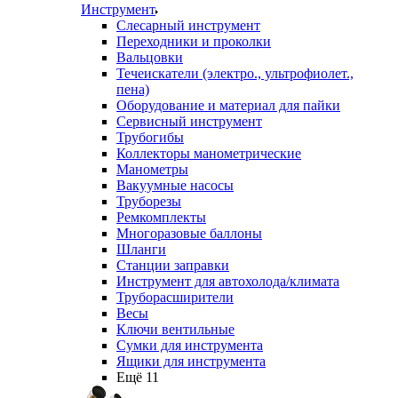
Инструмент
Слесарный инструмент
Переходники и проколки
Вальцовки
Течеискатели (электро., ультрофиолет.,
пена)
Оборудование и материал для пайки
Сервисный инструмент
Трубогибы
Коллекторы манометрические
Манометры
Вакуумные насосы
Труборезы
Ремкомплекты
Многоразовые баллоны
Шланги
Станции заправки
Инструмент для автохолода/климата
Труборасширители
Весы
Ключи вентильные
Сумки для инструмента
Ящики для инструмента
Ещё 11