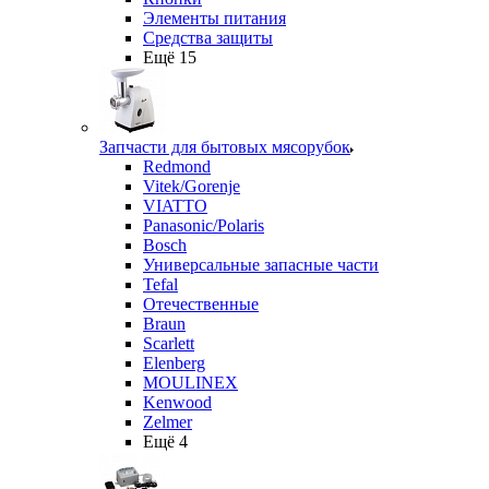
Элементы питания
Средства защиты
Ещё 15
Запчасти для бытовых мясорубок
Redmond
Vitek/Gorenje
VIATTO
Panasonic/Polaris
Bosch
Универсальные запасные части
Tefal
Отечественные
Braun
Scarlett
Elenberg
MOULINEX
Kenwood
Zelmer
Ещё 4