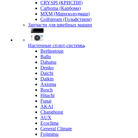
CRYSPI (КРИСПИ)
Carboma (Карбома)
MXM (Марихолодмаш)
Golfstream (Гольфстрим)
Запчасти для швейных машин
Настенные сплит-системы
Berlingtoun
Ballu
Dahatsu
Denko
Daichi
Daikin
Axioma
Bosch
Hitachi
Funai
AKAI
Changhong
AUX
Ecoclima
General Climate
Fujimitsu