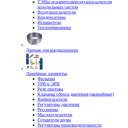
ТЭНы испарителя/воздухоохладителя
холодильных систем
Воздухоохладители
Конденсаторы
Испарители
Теплообменники
Дренаж для кондиционера
Линейные элементы
Фильтры
ТРВ и ЭРВ
Реле протока
Клапаны сброса давления (аварийные)
Виброгасители
Регуляторы давления
Рессиверы
Маслоотделители
Глушители шума
Регуляторы производительности