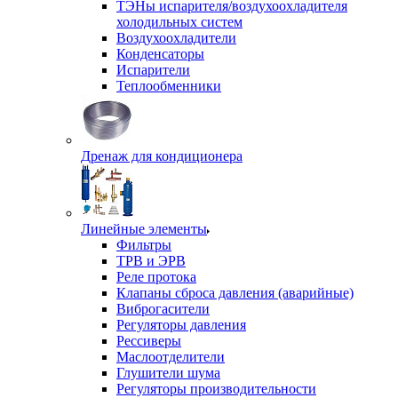
ТЭНы испарителя/воздухоохладителя
холодильных систем
Воздухоохладители
Конденсаторы
Испарители
Теплообменники
Дренаж для кондиционера
Линейные элементы
Фильтры
ТРВ и ЭРВ
Реле протока
Клапаны сброса давления (аварийные)
Виброгасители
Регуляторы давления
Рессиверы
Маслоотделители
Глушители шума
Регуляторы производительности