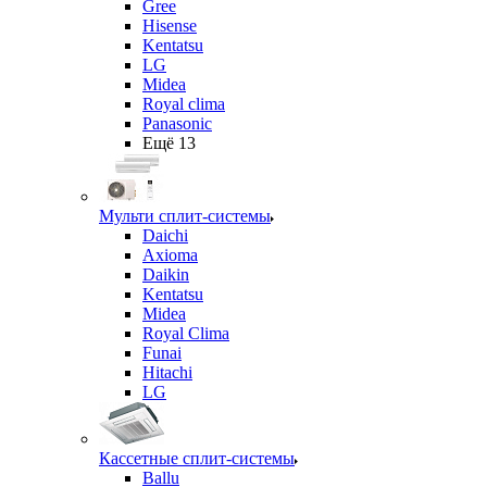
Gree
Hisense
Kentatsu
LG
Midea
Royal clima
Panasonic
Ещё 13
Мульти сплит-системы
Daichi
Axioma
Daikin
Kentatsu
Midea
Royal Clima
Funai
Hitachi
LG
Кассетные сплит-системы
Ballu