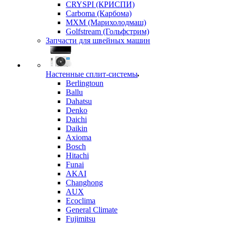
CRYSPI (КРИСПИ)
Carboma (Карбома)
MXM (Марихолодмаш)
Golfstream (Гольфстрим)
Запчасти для швейных машин
Настенные сплит-системы
Berlingtoun
Ballu
Dahatsu
Denko
Daichi
Daikin
Axioma
Bosch
Hitachi
Funai
AKAI
Changhong
AUX
Ecoclima
General Climate
Fujimitsu