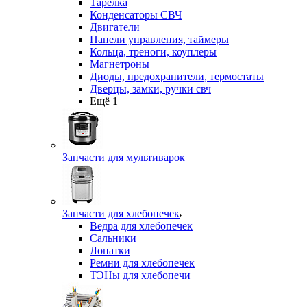
Тарелка
Конденсаторы СВЧ
Двигатели
Панели управления, таймеры
Кольца, треноги, коуплеры
Магнетроны
Диоды, предохранители, термостаты
Дверцы, замки, ручки свч
Ещё 1
Запчасти для мультиварок
Запчасти для хлебопечек
Ведра для хлебопечек
Сальники
Лопатки
Ремни для хлебопечек
ТЭНы для хлебопечи