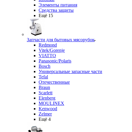
Элементы питания
Средства защиты
Ещё 15
Запчасти для бытовых мясорубок
Redmond
Vitek/Gorenje
VIATTO
Panasonic/Polaris
Bosch
Универсальные запасные части
Tefal
Отечественные
Braun
Scarlett
Elenberg
MOULINEX
Kenwood
Zelmer
Ещё 4