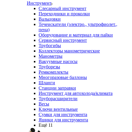
Инструмент
Слесарный инструмент
Переходники и проколки
Вальцовки
Течеискатели (электро., ультрофиолет.,
пена)
Оборудование и материал для пайки
Сервисный инструмент
Трубогибы
Коллекторы манометрические
Манометры
Вакуумные насосы
Труборезы
Ремкомплекты
Многоразовые баллоны
Шланги
Станции заправки
Инструмент для автохолода/климата
Труборасширители
Весы
Ключи вентильные
Сумки для инструмента
Ящики для инструмента
Ещё 11