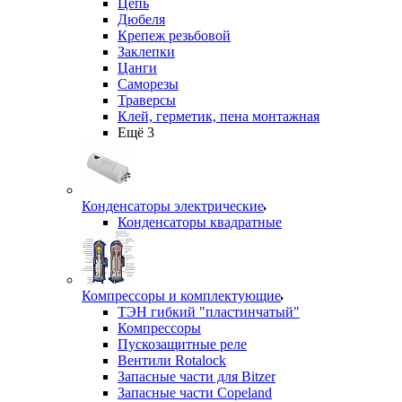
Цепь
Дюбеля
Крепеж резьбовой
Заклепки
Цанги
Саморезы
Траверсы
Клей, герметик, пена монтажная
Ещё 3
Конденсаторы электрические
Конденсаторы квадратные
Компрессоры и комплектующие
ТЭН гибкий "пластинчатый"
Компрессоры
Пускозащитные реле
Вентили Rotalock
Запасные части для Bitzer
Запасные части Copeland