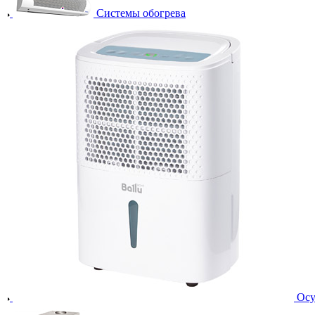
Системы обогрева
Осу