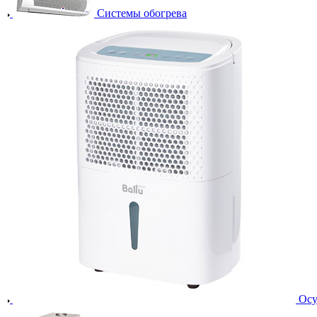
Системы обогрева
Осу