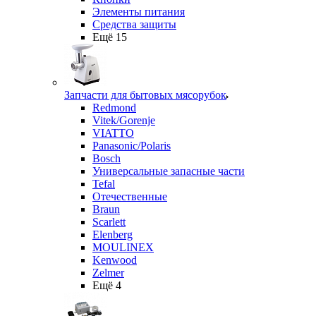
Элементы питания
Средства защиты
Ещё 15
Запчасти для бытовых мясорубок
Redmond
Vitek/Gorenje
VIATTO
Panasonic/Polaris
Bosch
Универсальные запасные части
Tefal
Отечественные
Braun
Scarlett
Elenberg
MOULINEX
Kenwood
Zelmer
Ещё 4