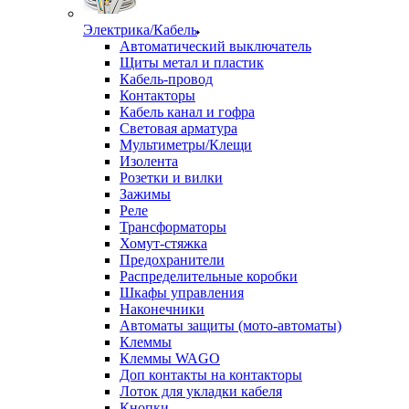
Электрика/Кабель
Автоматический выключатель
Щиты метал и пластик
Кабель-провод
Контакторы
Кабель канал и гофра
Световая арматура
Мультиметры/Клещи
Изолента
Розетки и вилки
Зажимы
Реле
Трансформаторы
Хомут-стяжка
Предохранители
Распределительные коробки
Шкафы управления
Наконечники
Автоматы защиты (мото-автоматы)
Клеммы
Клеммы WAGO
Доп контакты на контакторы
Лоток для укладки кабеля
Кнопки