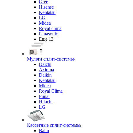
Gree
Hisense
Kentatsu
LG
Midea
Royal clima
Panasonic
Ещё 13
Мульти сплит-системы
Daichi
Axioma
Daikin
Kentatsu
Midea
Royal Clima
Funai
Hitachi
LG
Кассетные сплит-системы
Ballu