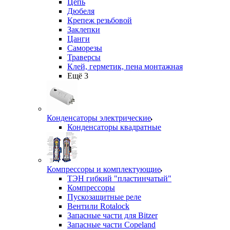
Цепь
Дюбеля
Крепеж резьбовой
Заклепки
Цанги
Саморезы
Траверсы
Клей, герметик, пена монтажная
Ещё 3
Конденсаторы электрические
Конденсаторы квадратные
Компрессоры и комплектующие
ТЭН гибкий "пластинчатый"
Компрессоры
Пускозащитные реле
Вентили Rotalock
Запасные части для Bitzer
Запасные части Copeland