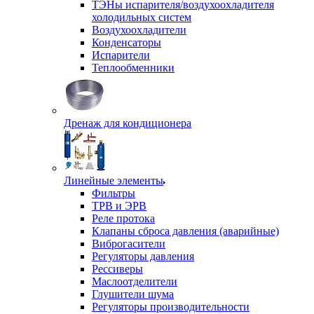
ТЭНы испарителя/воздухоохладителя
холодильных систем
Воздухоохладители
Конденсаторы
Испарители
Теплообменники
Дренаж для кондиционера
Линейные элементы
Фильтры
ТРВ и ЭРВ
Реле протока
Клапаны сброса давления (аварийные)
Виброгасители
Регуляторы давления
Рессиверы
Маслоотделители
Глушители шума
Регуляторы производительности