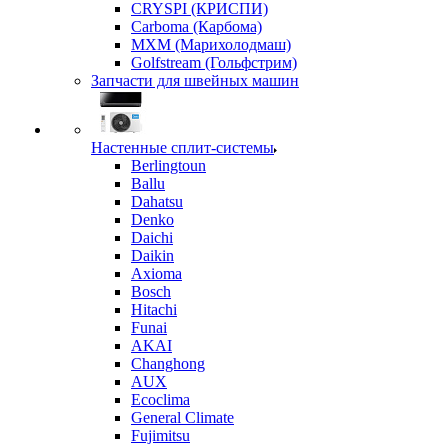
CRYSPI (КРИСПИ)
Carboma (Карбома)
MXM (Марихолодмаш)
Golfstream (Гольфстрим)
Запчасти для швейных машин
Настенные сплит-системы
Berlingtoun
Ballu
Dahatsu
Denko
Daichi
Daikin
Axioma
Bosch
Hitachi
Funai
AKAI
Changhong
AUX
Ecoclima
General Climate
Fujimitsu