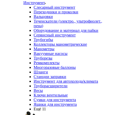
Инструмент
Слесарный инструмент
Переходники и проколки
Вальцовки
Течеискатели (электро., ультрофиолет.,
пена)
Оборудование и материал для пайки
Сервисный инструмент
Трубогибы
Коллекторы манометрические
Манометры
Вакуумные насосы
Труборезы
Ремкомплекты
Многоразовые баллоны
Шланги
Станции заправки
Инструмент для автохолода/климата
Труборасширители
Весы
Ключи вентильные
Сумки для инструмента
Ящики для инструмента
Ещё 11