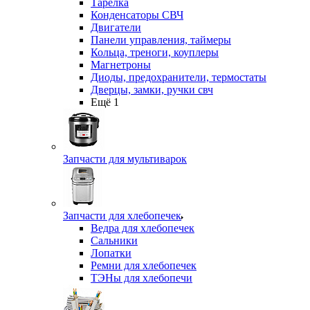
Тарелка
Конденсаторы СВЧ
Двигатели
Панели управления, таймеры
Кольца, треноги, коуплеры
Магнетроны
Диоды, предохранители, термостаты
Дверцы, замки, ручки свч
Ещё 1
Запчасти для мультиварок
Запчасти для хлебопечек
Ведра для хлебопечек
Сальники
Лопатки
Ремни для хлебопечек
ТЭНы для хлебопечи