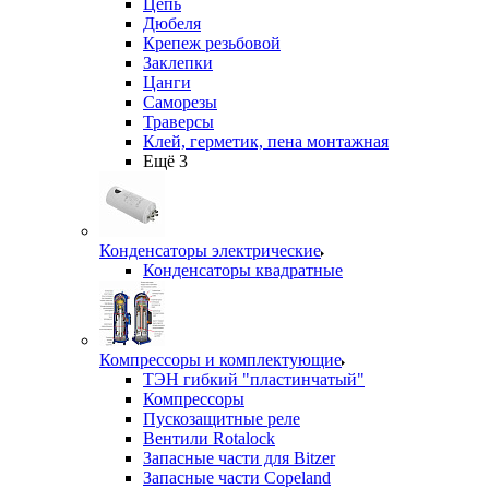
Цепь
Дюбеля
Крепеж резьбовой
Заклепки
Цанги
Саморезы
Траверсы
Клей, герметик, пена монтажная
Ещё 3
Конденсаторы электрические
Конденсаторы квадратные
Компрессоры и комплектующие
ТЭН гибкий "пластинчатый"
Компрессоры
Пускозащитные реле
Вентили Rotalock
Запасные части для Bitzer
Запасные части Copeland