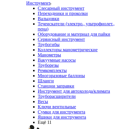
Инструмент
Слесарный инструмент
Переходники и проколки
Вальцовки
Течеискатели (электро., ультрофиолет.,
пена)
Оборудование и материал для пайки
Сервисный инструмент
Трубогибы
Коллекторы манометрические
Манометры
Вакуумные насосы
Труборезы
Ремкомплекты
Многоразовые баллоны
Шланги
Станции заправки
Инструмент для автохолода/климата
Труборасширители
Весы
Ключи вентильные
Сумки для инструмента
Ящики для инструмента
Ещё 11