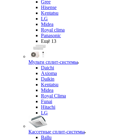
Gree
Hisense
Kentatsu
LG
Midea
Royal clima
Panasonic
Ещё 13
Мульти сплит-системы
Daichi
Axioma
Daikin
Kentatsu
Midea
Royal Clima
Funai
Hitachi
LG
Кассетные сплит-системы
Ballu