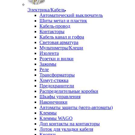
Электрика/Кабель
Автоматический выключатель
Щиты метал и пластик
Кабель-провод
Контакторы
Кабель канал и гофра
Световая арматура
Мультиметры/Клещи
Изолента
Розетки и вилки
Зажимы
Реле
Трансформаторы
Хомут-стяжка
Предохранители
Распределительные коробки
Шкафы управления
Наконечники
Автоматы защиты (мото-автоматы)
Клеммы
Клеммы WAGO
Доп контакты на контакторы
Лоток для укладки кабеля
Кнопки