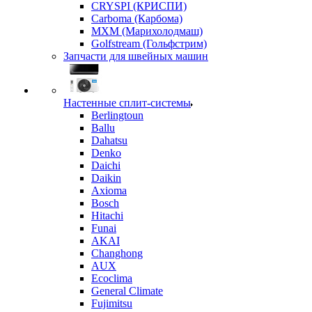
CRYSPI (КРИСПИ)
Carboma (Карбома)
MXM (Марихолодмаш)
Golfstream (Гольфстрим)
Запчасти для швейных машин
Настенные сплит-системы
Berlingtoun
Ballu
Dahatsu
Denko
Daichi
Daikin
Axioma
Bosch
Hitachi
Funai
AKAI
Changhong
AUX
Ecoclima
General Climate
Fujimitsu