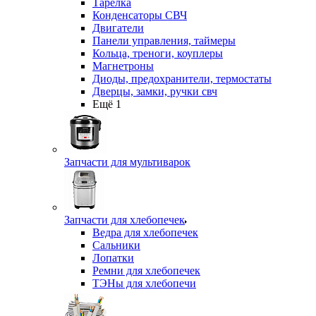
Тарелка
Конденсаторы СВЧ
Двигатели
Панели управления, таймеры
Кольца, треноги, коуплеры
Магнетроны
Диоды, предохранители, термостаты
Дверцы, замки, ручки свч
Ещё 1
Запчасти для мультиварок
Запчасти для хлебопечек
Ведра для хлебопечек
Сальники
Лопатки
Ремни для хлебопечек
ТЭНы для хлебопечи