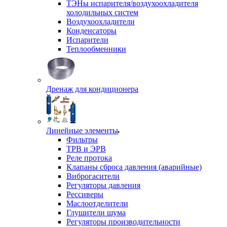
ТЭНы испарителя/воздухоохладителя
холодильных систем
Воздухоохладители
Конденсаторы
Испарители
Теплообменники
Дренаж для кондиционера
Линейные элементы
Фильтры
ТРВ и ЭРВ
Реле протока
Клапаны сброса давления (аварийные)
Виброгасители
Регуляторы давления
Рессиверы
Маслоотделители
Глушители шума
Регуляторы производительности