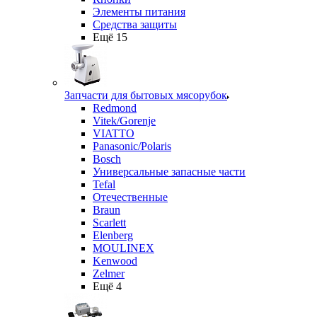
Элементы питания
Средства защиты
Ещё 15
Запчасти для бытовых мясорубок
Redmond
Vitek/Gorenje
VIATTO
Panasonic/Polaris
Bosch
Универсальные запасные части
Tefal
Отечественные
Braun
Scarlett
Elenberg
MOULINEX
Kenwood
Zelmer
Ещё 4