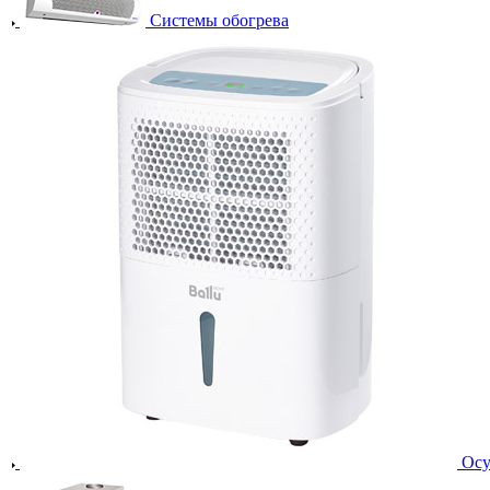
Системы обогрева
Осу