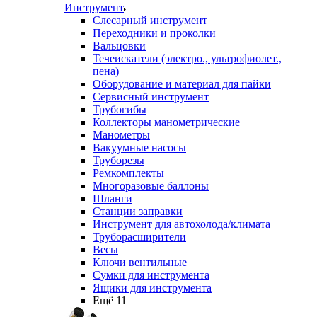
Инструмент
Слесарный инструмент
Переходники и проколки
Вальцовки
Течеискатели (электро., ультрофиолет.,
пена)
Оборудование и материал для пайки
Сервисный инструмент
Трубогибы
Коллекторы манометрические
Манометры
Вакуумные насосы
Труборезы
Ремкомплекты
Многоразовые баллоны
Шланги
Станции заправки
Инструмент для автохолода/климата
Труборасширители
Весы
Ключи вентильные
Сумки для инструмента
Ящики для инструмента
Ещё 11