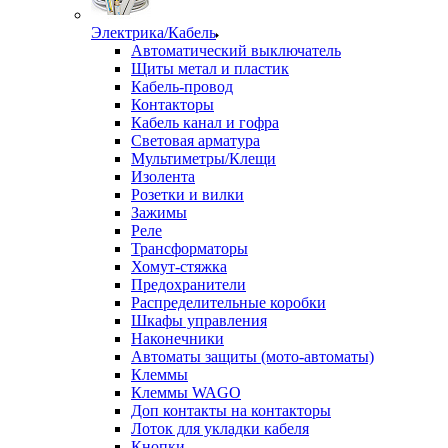
Электрика/Кабель
Автоматический выключатель
Щиты метал и пластик
Кабель-провод
Контакторы
Кабель канал и гофра
Световая арматура
Мультиметры/Клещи
Изолента
Розетки и вилки
Зажимы
Реле
Трансформаторы
Хомут-стяжка
Предохранители
Распределительные коробки
Шкафы управления
Наконечники
Автоматы защиты (мото-автоматы)
Клеммы
Клеммы WAGO
Доп контакты на контакторы
Лоток для укладки кабеля
Кнопки