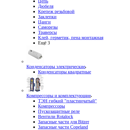
Цепь
Дюбеля
Крепеж резьбовой
Заклепки
Цанги
Саморезы
Траверсы
Клей, герметик, пена монтажная
Ещё 3
Конденсаторы электрические
Конденсаторы квадратные
Компрессоры и комплектующие
ТЭН гибкий "пластинчатый"
Компрессоры
Пускозащитные реле
Вентили Rotalock
Запасные части для Bitzer
Запасные части Copeland