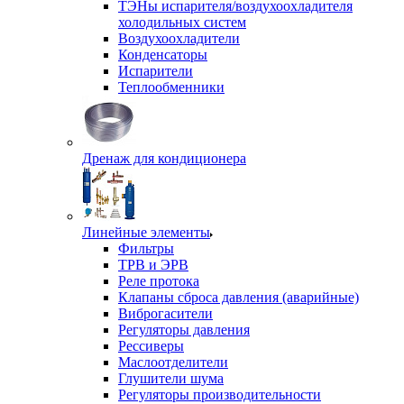
ТЭНы испарителя/воздухоохладителя
холодильных систем
Воздухоохладители
Конденсаторы
Испарители
Теплообменники
Дренаж для кондиционера
Линейные элементы
Фильтры
ТРВ и ЭРВ
Реле протока
Клапаны сброса давления (аварийные)
Виброгасители
Регуляторы давления
Рессиверы
Маслоотделители
Глушители шума
Регуляторы производительности