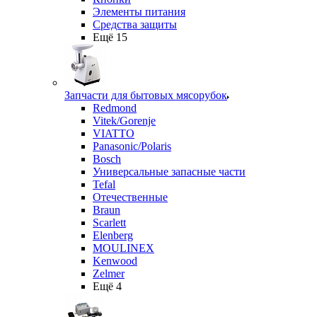
Элементы питания
Средства защиты
Ещё 15
Запчасти для бытовых мясорубок
Redmond
Vitek/Gorenje
VIATTO
Panasonic/Polaris
Bosch
Универсальные запасные части
Tefal
Отечественные
Braun
Scarlett
Elenberg
MOULINEX
Kenwood
Zelmer
Ещё 4