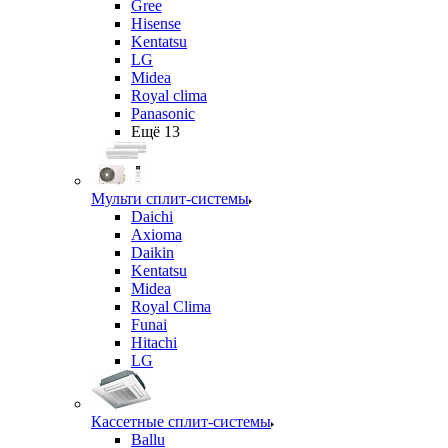
Gree
Hisense
Kentatsu
LG
Midea
Royal clima
Panasonic
Ещё 13
Мульти сплит-системы
Daichi
Axioma
Daikin
Kentatsu
Midea
Royal Clima
Funai
Hitachi
LG
Кассетные сплит-системы
Ballu