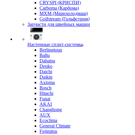
CRYSPI (КРИСПИ)
Carboma (Карбома)
MXM (Марихолодмаш)
Golfstream (Гольфстрим)
Запчасти для швейных машин
Настенные сплит-системы
Berlingtoun
Ballu
Dahatsu
Denko
Daichi
Daikin
Axioma
Bosch
Hitachi
Funai
AKAI
Changhong
AUX
Ecoclima
General Climate
Fujimitsu