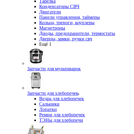
Тарелка
Конденсаторы СВЧ
Двигатели
Панели управления, таймеры
Кольца, треноги, коуплеры
Магнетроны
Диоды, предохранители, термостаты
Дверцы, замки, ручки свч
Ещё 1
Запчасти для мультиварок
Запчасти для хлебопечек
Ведра для хлебопечек
Сальники
Лопатки
Ремни для хлебопечек
ТЭНы для хлебопечи