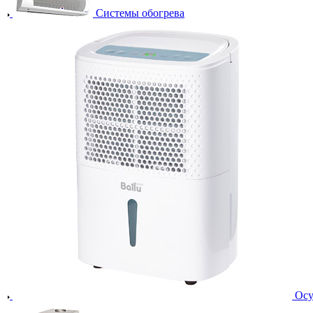
Системы обогрева
Осу