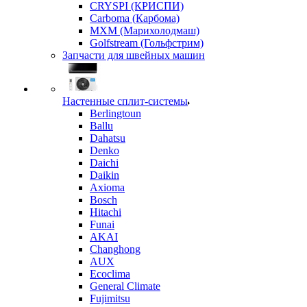
CRYSPI (КРИСПИ)
Carboma (Карбома)
MXM (Марихолодмаш)
Golfstream (Гольфстрим)
Запчасти для швейных машин
Настенные сплит-системы
Berlingtoun
Ballu
Dahatsu
Denko
Daichi
Daikin
Axioma
Bosch
Hitachi
Funai
AKAI
Changhong
AUX
Ecoclima
General Climate
Fujimitsu