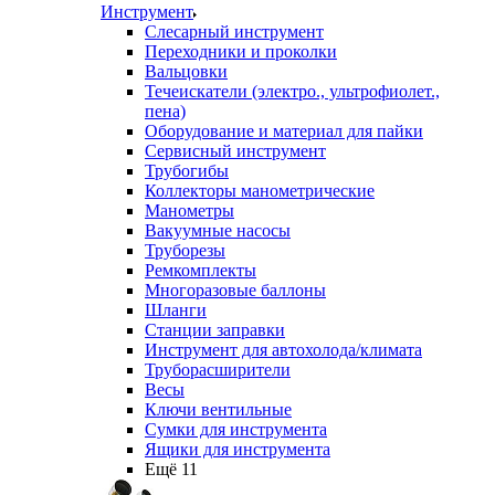
Инструмент
Слесарный инструмент
Переходники и проколки
Вальцовки
Течеискатели (электро., ультрофиолет.,
пена)
Оборудование и материал для пайки
Сервисный инструмент
Трубогибы
Коллекторы манометрические
Манометры
Вакуумные насосы
Труборезы
Ремкомплекты
Многоразовые баллоны
Шланги
Станции заправки
Инструмент для автохолода/климата
Труборасширители
Весы
Ключи вентильные
Сумки для инструмента
Ящики для инструмента
Ещё 11