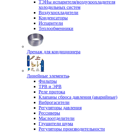
ТЭНы испарителя/воздухоохладителя
холодильных систем
Воздухоохладители
Конденсаторы
Испарители
Теплообменники
Дренаж для кондиционера
Линейные элементы
Фильтры
ТРВ и ЭРВ
Реле протока
Клапаны сброса давления (аварийные)
Виброгасители
Регуляторы давления
Рессиверы
Маслоотделители
Глушители шума
Регуляторы производительности