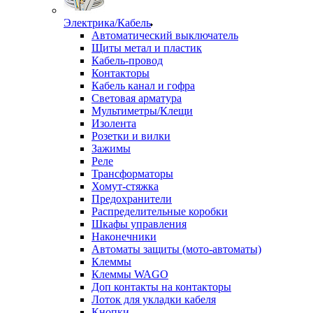
Электрика/Кабель
Автоматический выключатель
Щиты метал и пластик
Кабель-провод
Контакторы
Кабель канал и гофра
Световая арматура
Мультиметры/Клещи
Изолента
Розетки и вилки
Зажимы
Реле
Трансформаторы
Хомут-стяжка
Предохранители
Распределительные коробки
Шкафы управления
Наконечники
Автоматы защиты (мото-автоматы)
Клеммы
Клеммы WAGO
Доп контакты на контакторы
Лоток для укладки кабеля
Кнопки