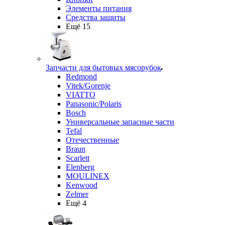
Элементы питания
Средства защиты
Ещё 15
Запчасти для бытовых мясорубок
Redmond
Vitek/Gorenje
VIATTO
Panasonic/Polaris
Bosch
Универсальные запасные части
Tefal
Отечественные
Braun
Scarlett
Elenberg
MOULINEX
Kenwood
Zelmer
Ещё 4