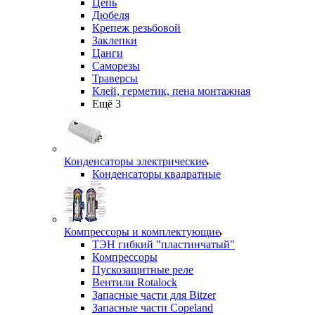
Цепь
Дюбеля
Крепеж резьбовой
Заклепки
Цанги
Саморезы
Траверсы
Клей, герметик, пена монтажная
Ещё 3
Конденсаторы электрические
Конденсаторы квадратные
Компрессоры и комплектующие
ТЭН гибкий "пластинчатый"
Компрессоры
Пускозащитные реле
Вентили Rotalock
Запасные части для Bitzer
Запасные части Copeland