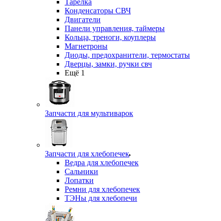
Тарелка
Конденсаторы СВЧ
Двигатели
Панели управления, таймеры
Кольца, треноги, коуплеры
Магнетроны
Диоды, предохранители, термостаты
Дверцы, замки, ручки свч
Ещё 1
Запчасти для мультиварок
Запчасти для хлебопечек
Ведра для хлебопечек
Сальники
Лопатки
Ремни для хлебопечек
ТЭНы для хлебопечи