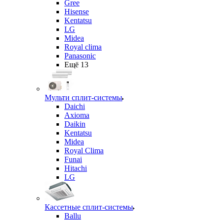
Gree
Hisense
Kentatsu
LG
Midea
Royal clima
Panasonic
Ещё 13
Мульти сплит-системы
Daichi
Axioma
Daikin
Kentatsu
Midea
Royal Clima
Funai
Hitachi
LG
Кассетные сплит-системы
Ballu