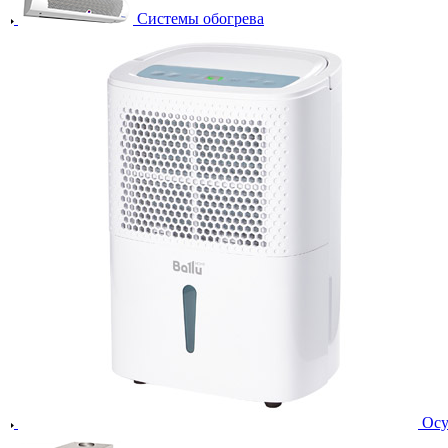
Системы обогрева
Осу