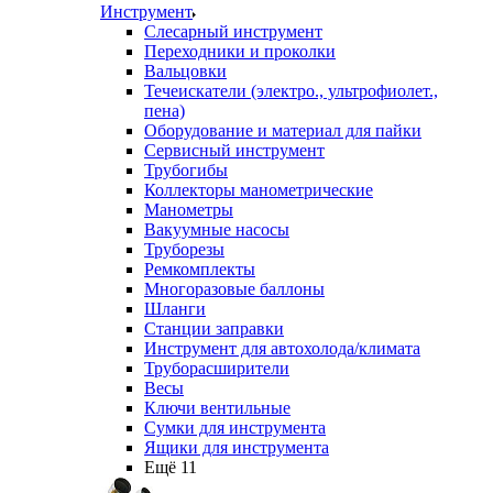
Инструмент
Слесарный инструмент
Переходники и проколки
Вальцовки
Течеискатели (электро., ультрофиолет.,
пена)
Оборудование и материал для пайки
Сервисный инструмент
Трубогибы
Коллекторы манометрические
Манометры
Вакуумные насосы
Труборезы
Ремкомплекты
Многоразовые баллоны
Шланги
Станции заправки
Инструмент для автохолода/климата
Труборасширители
Весы
Ключи вентильные
Сумки для инструмента
Ящики для инструмента
Ещё 11