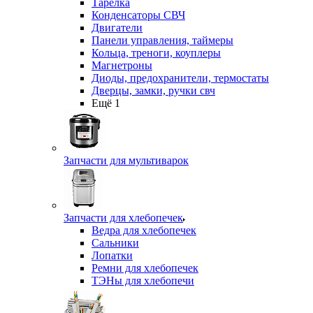
Тарелка
Конденсаторы СВЧ
Двигатели
Панели управления, таймеры
Кольца, треноги, коуплеры
Магнетроны
Диоды, предохранители, термостаты
Дверцы, замки, ручки свч
Ещё 1
Запчасти для мультиварок
Запчасти для хлебопечек
Ведра для хлебопечек
Сальники
Лопатки
Ремни для хлебопечек
ТЭНы для хлебопечи