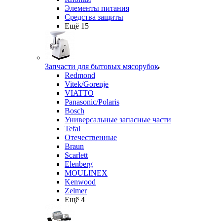
Элементы питания
Средства защиты
Ещё 15
Запчасти для бытовых мясорубок
Redmond
Vitek/Gorenje
VIATTO
Panasonic/Polaris
Bosch
Универсальные запасные части
Tefal
Отечественные
Braun
Scarlett
Elenberg
MOULINEX
Kenwood
Zelmer
Ещё 4