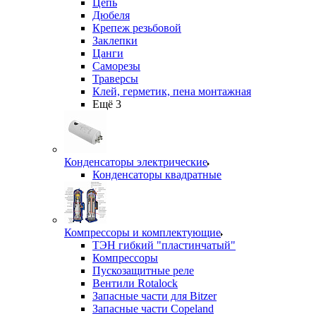
Цепь
Дюбеля
Крепеж резьбовой
Заклепки
Цанги
Саморезы
Траверсы
Клей, герметик, пена монтажная
Ещё 3
Конденсаторы электрические
Конденсаторы квадратные
Компрессоры и комплектующие
ТЭН гибкий "пластинчатый"
Компрессоры
Пускозащитные реле
Вентили Rotalock
Запасные части для Bitzer
Запасные части Copeland