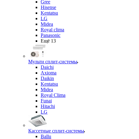
Gree
Hisense
Kentatsu
LG
Midea
Royal clima
Panasonic
Ещё 13
Мульти сплит-системы
Daichi
Axioma
Daikin
Kentatsu
Midea
Royal Clima
Funai
Hitachi
LG
Кассетные сплит-системы
Ballu