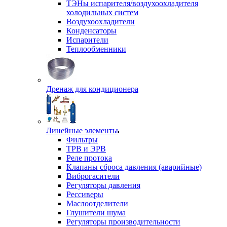
ТЭНы испарителя/воздухоохладителя
холодильных систем
Воздухоохладители
Конденсаторы
Испарители
Теплообменники
Дренаж для кондиционера
Линейные элементы
Фильтры
ТРВ и ЭРВ
Реле протока
Клапаны сброса давления (аварийные)
Виброгасители
Регуляторы давления
Рессиверы
Маслоотделители
Глушители шума
Регуляторы производительности