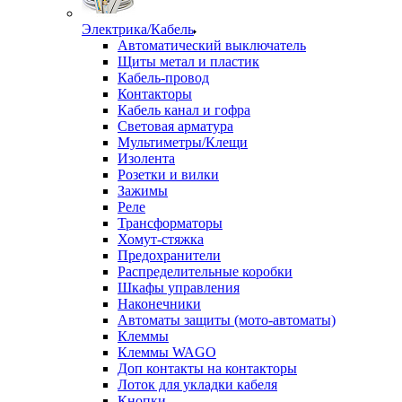
Электрика/Кабель
Автоматический выключатель
Щиты метал и пластик
Кабель-провод
Контакторы
Кабель канал и гофра
Световая арматура
Мультиметры/Клещи
Изолента
Розетки и вилки
Зажимы
Реле
Трансформаторы
Хомут-стяжка
Предохранители
Распределительные коробки
Шкафы управления
Наконечники
Автоматы защиты (мото-автоматы)
Клеммы
Клеммы WAGO
Доп контакты на контакторы
Лоток для укладки кабеля
Кнопки