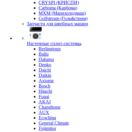
CRYSPI (КРИСПИ)
Carboma (Карбома)
MXM (Марихолодмаш)
Golfstream (Гольфстрим)
Запчасти для швейных машин
Настенные сплит-системы
Berlingtoun
Ballu
Dahatsu
Denko
Daichi
Daikin
Axioma
Bosch
Hitachi
Funai
AKAI
Changhong
AUX
Ecoclima
General Climate
Fujimitsu