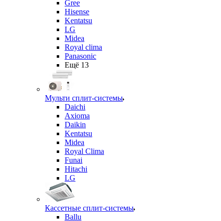
Gree
Hisense
Kentatsu
LG
Midea
Royal clima
Panasonic
Ещё 13
Мульти сплит-системы
Daichi
Axioma
Daikin
Kentatsu
Midea
Royal Clima
Funai
Hitachi
LG
Кассетные сплит-системы
Ballu