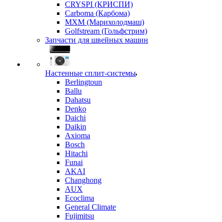
CRYSPI (КРИСПИ)
Carboma (Карбома)
MXM (Марихолодмаш)
Golfstream (Гольфстрим)
Запчасти для швейных машин
Настенные сплит-системы
Berlingtoun
Ballu
Dahatsu
Denko
Daichi
Daikin
Axioma
Bosch
Hitachi
Funai
AKAI
Changhong
AUX
Ecoclima
General Climate
Fujimitsu