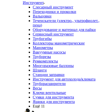
Инструмент
Слесарный инструмент
Переходники и проколки
Вальцовки
Течеискатели (электро., ультрофиолет.,
пена)
Оборудование и материал для пайки
Сервисный инструмент
Трубогибы
Коллекторы манометрические
Манометры
Вакуумные насосы
Труборезы
Ремкомплекты
Многоразовые баллоны
Шланги
Станции заправки
Инструмент для автохолода/климата
Труборасширители
Весы
Ключи вентильные
Сумки для инструмента
Ящики для инструмента
Ещё 11