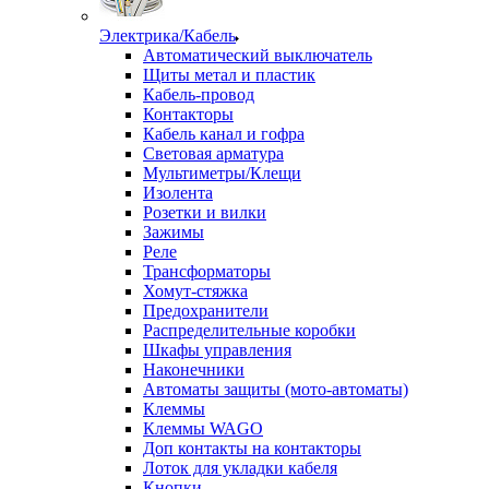
Электрика/Кабель
Автоматический выключатель
Щиты метал и пластик
Кабель-провод
Контакторы
Кабель канал и гофра
Световая арматура
Мультиметры/Клещи
Изолента
Розетки и вилки
Зажимы
Реле
Трансформаторы
Хомут-стяжка
Предохранители
Распределительные коробки
Шкафы управления
Наконечники
Автоматы защиты (мото-автоматы)
Клеммы
Клеммы WAGO
Доп контакты на контакторы
Лоток для укладки кабеля
Кнопки