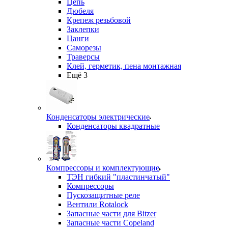
Цепь
Дюбеля
Крепеж резьбовой
Заклепки
Цанги
Саморезы
Траверсы
Клей, герметик, пена монтажная
Ещё 3
Конденсаторы электрические
Конденсаторы квадратные
Компрессоры и комплектующие
ТЭН гибкий "пластинчатый"
Компрессоры
Пускозащитные реле
Вентили Rotalock
Запасные части для Bitzer
Запасные части Copeland