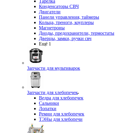
Тарелка
Конденсаторы СВЧ
Двигатели
Панели управления, таймеры
Кольца, треноги, коуплеры
Магнетроны
Диоды, предохранители, термостаты
Дверцы, замки, ручки свч
Ещё 1
Запчасти для мультиварок
Запчасти для хлебопечек
Ведра для хлебопечек
Сальники
Лопатки
Ремни для хлебопечек
ТЭНы для хлебопечи