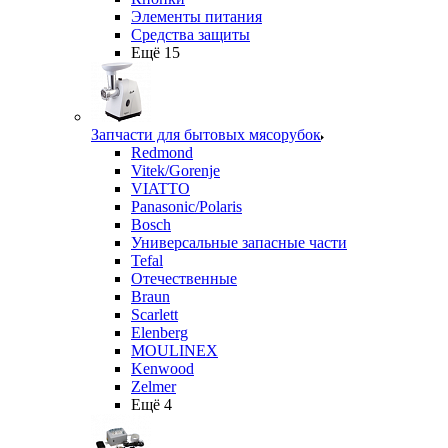
Элементы питания
Средства защиты
Ещё 15
Запчасти для бытовых мясорубок
Redmond
Vitek/Gorenje
VIATTO
Panasonic/Polaris
Bosch
Универсальные запасные части
Tefal
Отечественные
Braun
Scarlett
Elenberg
MOULINEX
Kenwood
Zelmer
Ещё 4