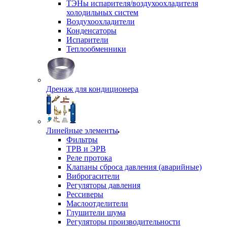
ТЭНы испарителя/воздухоохладителя
холодильных систем
Воздухоохладители
Конденсаторы
Испарители
Теплообменники
Дренаж для кондиционера
Линейные элементы
Фильтры
ТРВ и ЭРВ
Реле протока
Клапаны сброса давления (аварийные)
Виброгасители
Регуляторы давления
Рессиверы
Маслоотделители
Глушители шума
Регуляторы производительности