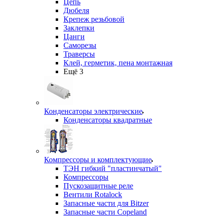
Цепь
Дюбеля
Крепеж резьбовой
Заклепки
Цанги
Саморезы
Траверсы
Клей, герметик, пена монтажная
Ещё 3
Конденсаторы электрические
Конденсаторы квадратные
Компрессоры и комплектующие
ТЭН гибкий "пластинчатый"
Компрессоры
Пускозащитные реле
Вентили Rotalock
Запасные части для Bitzer
Запасные части Copeland