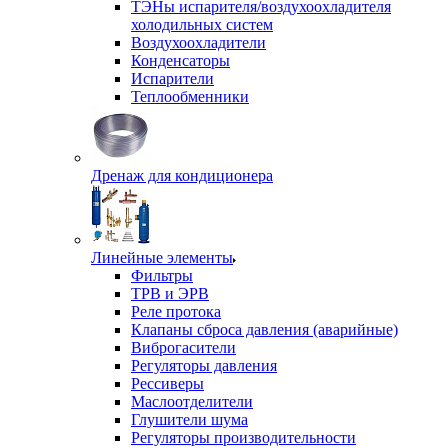
ТЭНы испарителя/воздухоохладителя
холодильных систем
Воздухоохладители
Конденсаторы
Испарители
Теплообменники
Дренаж для кондиционера
Линейные элементы
Фильтры
ТРВ и ЭРВ
Реле протока
Клапаны сброса давления (аварийные)
Виброгасители
Регуляторы давления
Рессиверы
Маслоотделители
Глушители шума
Регуляторы производительности