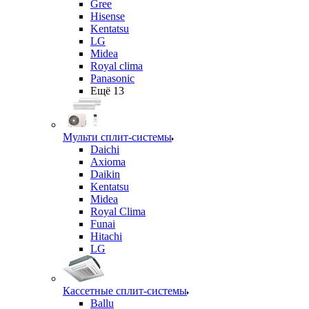
Gree
Hisense
Kentatsu
LG
Midea
Royal clima
Panasonic
Ещё 13
Мульти сплит-системы
Daichi
Axioma
Daikin
Kentatsu
Midea
Royal Clima
Funai
Hitachi
LG
Кассетные сплит-системы
Ballu