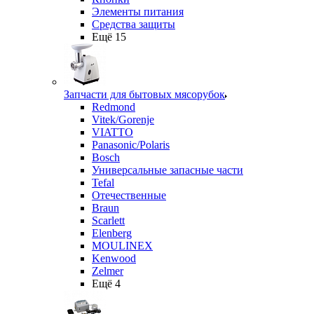
Элементы питания
Средства защиты
Ещё 15
Запчасти для бытовых мясорубок
Redmond
Vitek/Gorenje
VIATTO
Panasonic/Polaris
Bosch
Универсальные запасные части
Tefal
Отечественные
Braun
Scarlett
Elenberg
MOULINEX
Kenwood
Zelmer
Ещё 4