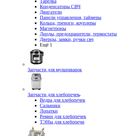
Тарелка
Конденсаторы СВЧ
Двигатели
Панели управления, таймеры
Кольца, треноги, коуплеры
Магнетроны
Диоды, предохранители, термостаты
Дверцы, замки, ручки свч
Ещё 1
Запчасти для мультиварок
Запчасти для хлебопечек
Ведра для хлебопечек
Сальники
Лопатки
Ремни для хлебопечек
ТЭНы для хлебопечи