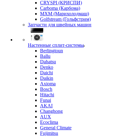
CRYSPI (КРИСПИ)
Carboma (Карбома)
MXM (Марихолодмаш)
Golfstream (Гольфстрим)
Запчасти для швейных машин
Настенные сплит-системы
Berlingtoun
Ballu
Dahatsu
Denko
Daichi
Daikin
Axioma
Bosch
Hitachi
Funai
AKAI
Changhong
AUX
Ecoclima
General Climate
Fujimitsu