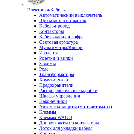
Электрика/Кабель
Автоматический выключатель
Щиты метал и пластик
Кабель-провод
Контакторы
Кабель канал и гофра
Световая арматура
Мультиметры/Клещи
Изолента
Розетки и вилки
Зажимы
Реле
Трансформаторы
Хомут-стяжка
Предохранители
Распределительные коробки
Шкафы управления
Наконечники
Автоматы защиты (мото-автоматы)
Клеммы
Клеммы WAGO
Доп контакты на контакторы
Лоток для укладки кабеля
Кнопки