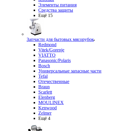
Элементы питания
Средства защиты
Ещё 15
Запчасти для бытовых мясорубок
Redmond
Vitek/Gorenje
VIATTO
Panasonic/Polaris
Bosch
Универсальные запасные части
Tefal
Отечественные
Braun
Scarlett
Elenberg
MOULINEX
Kenwood
Zelmer
Ещё 4