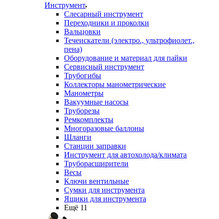
Инструмент
Слесарный инструмент
Переходники и проколки
Вальцовки
Течеискатели (электро., ультрофиолет.,
пена)
Оборудование и материал для пайки
Сервисный инструмент
Трубогибы
Коллекторы манометрические
Манометры
Вакуумные насосы
Труборезы
Ремкомплекты
Многоразовые баллоны
Шланги
Станции заправки
Инструмент для автохолода/климата
Труборасширители
Весы
Ключи вентильные
Сумки для инструмента
Ящики для инструмента
Ещё 11