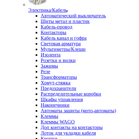
Электрика/Кабель
Автоматический выключатель
Щиты метал и пластик
Кабель-провод
Контакторы
Кабель канал и гофра
Световая арматура
Мультиметры/Клещи
Изолента
Розетки и вилки
Зажимы
Реле
Трансформаторы
Хомут-стяжка
Предохранители
Распределительные коробки
Шкафы управления
Наконечники
Автоматы защиты (мото-автоматы)
Клеммы
Клеммы WAGO
Доп контакты на контакторы
Лоток для укладки кабеля
Кнопки