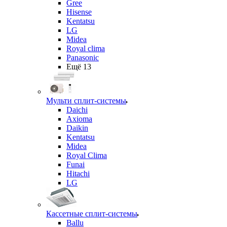
Gree
Hisense
Kentatsu
LG
Midea
Royal clima
Panasonic
Ещё 13
Мульти сплит-системы
Daichi
Axioma
Daikin
Kentatsu
Midea
Royal Clima
Funai
Hitachi
LG
Кассетные сплит-системы
Ballu