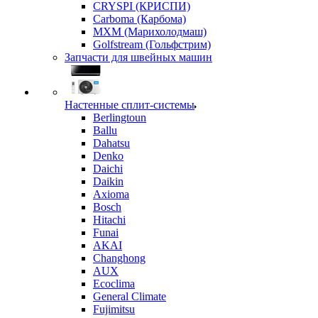
CRYSPI (КРИСПИ)
Carboma (Карбома)
MXM (Марихолодмаш)
Golfstream (Гольфстрим)
Запчасти для швейных машин
Настенные сплит-системы
Berlingtoun
Ballu
Dahatsu
Denko
Daichi
Daikin
Axioma
Bosch
Hitachi
Funai
AKAI
Changhong
AUX
Ecoclima
General Climate
Fujimitsu