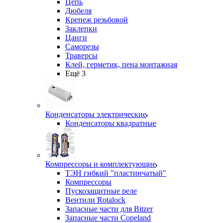
Цепь
Дюбеля
Крепеж резьбовой
Заклепки
Цанги
Саморезы
Траверсы
Клей, герметик, пена монтажная
Ещё 3
Конденсаторы электрические
Конденсаторы квадратные
Компрессоры и комплектующие
ТЭН гибкий "пластинчатый"
Компрессоры
Пускозащитные реле
Вентили Rotalock
Запасные части для Bitzer
Запасные части Copeland