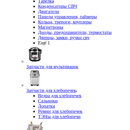
Тарелка
Конденсаторы СВЧ
Двигатели
Панели управления, таймеры
Кольца, треноги, коуплеры
Магнетроны
Диоды, предохранители, термостаты
Дверцы, замки, ручки свч
Ещё 1
Запчасти для мультиварок
Запчасти для хлебопечек
Ведра для хлебопечек
Сальники
Лопатки
Ремни для хлебопечек
ТЭНы для хлебопечи