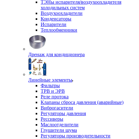
ТЭНы испарителя/воздухоохладителя
холодильных систем
Воздухоохладители
Конденсаторы
Испарители
Теплообменники
Дренаж для кондиционера
Линейные элементы
Фильтры
ТРВ и ЭРВ
Реле протока
Клапаны сброса давления (аварийные)
Виброгасители
Регуляторы давления
Рессиверы
Маслоотделители
Глушители шума
Регуляторы производительности