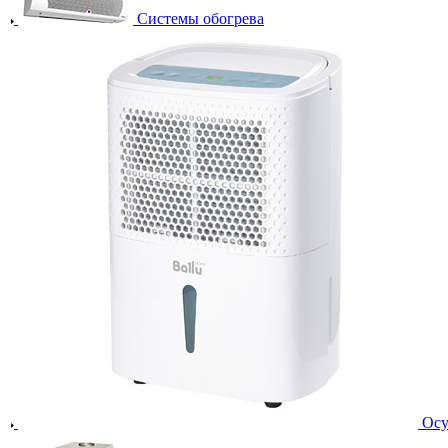
Системы обогрева
Осу