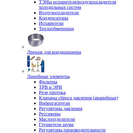
ТЭНы испарителя/воздухоохладителя
холодильных систем
Воздухоохладители
Конденсаторы
Испарители
Теплообменники
Дренаж для кондиционера
Линейные элементы
Фильтры
ТРВ и ЭРВ
Реле протока
Клапаны сброса давления (аварийные)
Виброгасители
Регуляторы давления
Рессиверы
Маслоотделители
Глушители шума
Регуляторы производительности