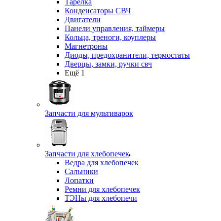
Тарелка
Конденсаторы СВЧ
Двигатели
Панели управления, таймеры
Кольца, треноги, коуплеры
Магнетроны
Диоды, предохранители, термостаты
Дверцы, замки, ручки свч
Ещё 1
Запчасти для мультиварок
Запчасти для хлебопечек
Ведра для хлебопечек
Сальники
Лопатки
Ремни для хлебопечек
ТЭНы для хлебопечи