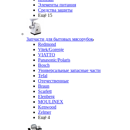
Элементы питания
Средства защиты
Ещё 15
Запчасти для бытовых мясорубок
Redmond
Vitek/Gorenje
VIATTO
Panasonic/Polaris
Bosch
Универсальные запасные части
Tefal
Отечественные
Braun
Scarlett
Elenberg
MOULINEX
Kenwood
Zelmer
Ещё 4