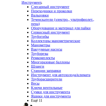
Инструмент
Слесарный инструмент
Переходники и проколки
Вальцовки
Течеискатели (электро., ультрофиолет.,
пена)
Оборудование и материал для пайки
Сервисный инструмент
Трубогибы
Коллекторы манометрические
Манометры
Вакуумные насосы
Труборезы
Ремкомплекты
Многоразовые баллоны
Шланги
Станции заправки
Инструмент для автохолода/климата
Труборасширители
Весы
Ключи вентильные
Сумки для инструмента
Ящики для инструмента
Ещё 11