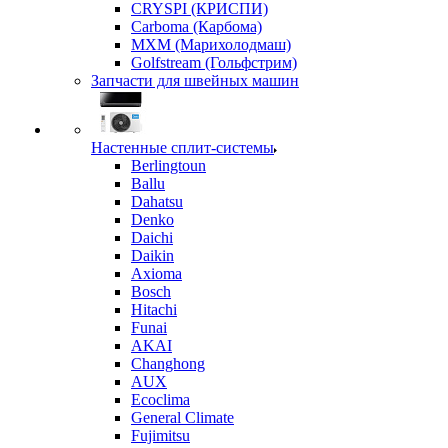
CRYSPI (КРИСПИ)
Carboma (Карбома)
MXM (Марихолодмаш)
Golfstream (Гольфстрим)
Запчасти для швейных машин
Настенные сплит-системы
Berlingtoun
Ballu
Dahatsu
Denko
Daichi
Daikin
Axioma
Bosch
Hitachi
Funai
AKAI
Changhong
AUX
Ecoclima
General Climate
Fujimitsu