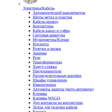
Электрика/Кабель
Автоматический выключатель
Щиты метал и пластик
Кабель-провод
Контакторы
Кабель канал и гофра
Световая арматура
Мультиметры/Клещи
Изолента
Розетки и вилки
Зажимы
Реле
Трансформаторы
Хомут-стяжка
Предохранители
Распределительные коробки
Шкафы управления
Наконечники
Автоматы защиты (мото-автоматы)
Клеммы
Клеммы WAGO
Доп контакты на контакторы
Лоток для укладки кабеля
Кнопки