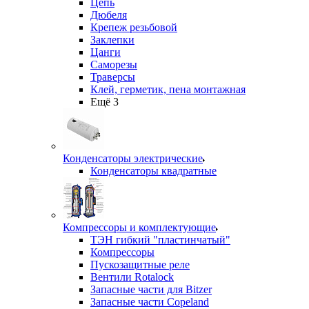
Цепь
Дюбеля
Крепеж резьбовой
Заклепки
Цанги
Саморезы
Траверсы
Клей, герметик, пена монтажная
Ещё 3
Конденсаторы электрические
Конденсаторы квадратные
Компрессоры и комплектующие
ТЭН гибкий "пластинчатый"
Компрессоры
Пускозащитные реле
Вентили Rotalock
Запасные части для Bitzer
Запасные части Copeland