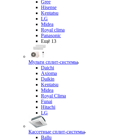
Gree
Hisense
Kentatsu
LG
Midea
Royal clima
Panasonic
Ещё 13
Мульти сплит-системы
Daichi
Axioma
Daikin
Kentatsu
Midea
Royal Clima
Funai
Hitachi
LG
Кассетные сплит-системы
Ballu