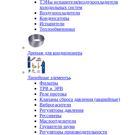
ТЭНы испарителя/воздухоохладителя
холодильных систем
Воздухоохладители
Конденсаторы
Испарители
Теплообменники
Дренаж для кондиционера
Линейные элементы
Фильтры
ТРВ и ЭРВ
Реле протока
Клапаны сброса давления (аварийные)
Виброгасители
Регуляторы давления
Рессиверы
Маслоотделители
Глушители шума
Регуляторы производительности