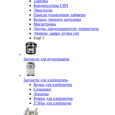
Тарелка
Конденсаторы СВЧ
Двигатели
Панели управления, таймеры
Кольца, треноги, коуплеры
Магнетроны
Диоды, предохранители, термостаты
Дверцы, замки, ручки свч
Ещё 1
Запчасти для мультиварок
Запчасти для хлебопечек
Ведра для хлебопечек
Сальники
Лопатки
Ремни для хлебопечек
ТЭНы для хлебопечи