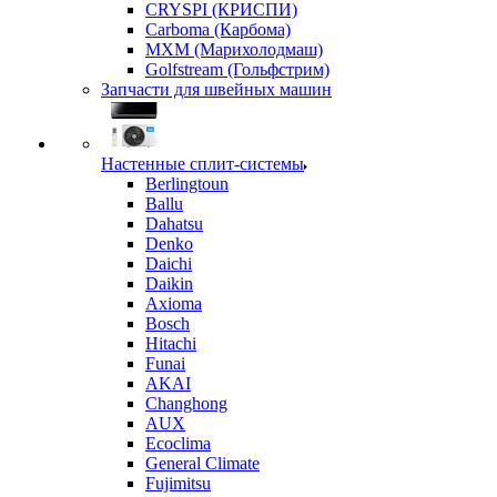
CRYSPI (КРИСПИ)
Carboma (Карбома)
MXM (Марихолодмаш)
Golfstream (Гольфстрим)
Запчасти для швейных машин
Настенные сплит-системы
Berlingtoun
Ballu
Dahatsu
Denko
Daichi
Daikin
Axioma
Bosch
Hitachi
Funai
AKAI
Changhong
AUX
Ecoclima
General Climate
Fujimitsu