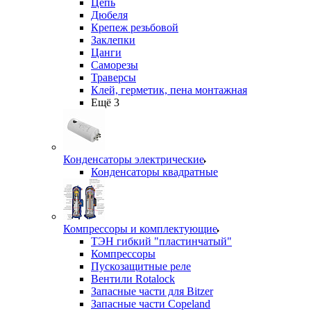
Цепь
Дюбеля
Крепеж резьбовой
Заклепки
Цанги
Саморезы
Траверсы
Клей, герметик, пена монтажная
Ещё 3
Конденсаторы электрические
Конденсаторы квадратные
Компрессоры и комплектующие
ТЭН гибкий "пластинчатый"
Компрессоры
Пускозащитные реле
Вентили Rotalock
Запасные части для Bitzer
Запасные части Copeland