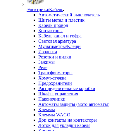
Электрика/Кабель
Автоматический выключатель
Щиты метал и пластик
Кабель-провод
Контакторы
Кабель канал и гофра
Световая арматура
Мультиметры/Клещи
Изолента
Розетки и вилки
Зажимы
Реле
Трансформаторы
Хомут-стяжка
Предохранители
Распределительные коробки
Шкафы управления
Наконечники
Автоматы защиты (мото-автоматы)
Клеммы
Клеммы WAGO
Доп контакты на контакторы
Лоток для укладки кабеля
Кнопки