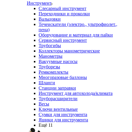
Инструмент
Слесарный инструмент
Переходники и проколки
Вальцовки
Течеискатели (электро., ультрофиолет.,
пена)
Оборудование и материал для пайки
Сервисный инструмент
Трубогибы
Коллекторы манометрические
Манометры
Вакуумные насосы
Труборезы
Ремкомплекты
Многоразовые баллоны
Шланги
Станции заправки
Инструмент для автохолода/климата
Труборасширители
Весы
Ключи вентильные
Сумки для инструмента
Ящики для инструмента
Ещё 11