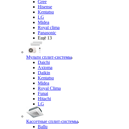
Gree
Hisense
Kentatsu
LG
Midea
Royal clima
Panasonic
Ещё 13
Мульти сплит-системы
Daichi
Axioma
Daikin
Kentatsu
Midea
Royal Clima
Funai
Hitachi
LG
Кассетные сплит-системы
Ballu