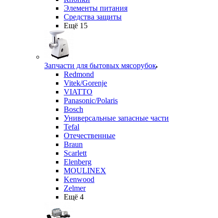
Элементы питания
Средства защиты
Ещё 15
Запчасти для бытовых мясорубок
Redmond
Vitek/Gorenje
VIATTO
Panasonic/Polaris
Bosch
Универсальные запасные части
Tefal
Отечественные
Braun
Scarlett
Elenberg
MOULINEX
Kenwood
Zelmer
Ещё 4